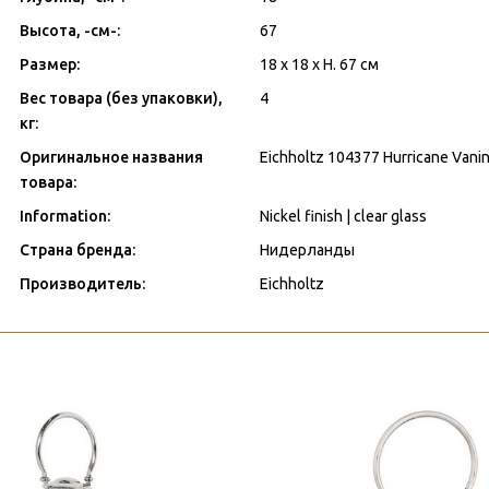
Высота, -см-:
67
Размер:
18 x 18 x H. 67 см
Вес товара (без упаковки),
4
кг:
Оригинальное названия
Eichholtz 104377 Hurricane Vanini
товара:
Information:
Nickel finish | clear glass
Страна бренда:
Нидерланды
Производитель:
Eichholtz