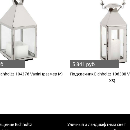
уб
5 841 руб
chholtz 104376 Vanini (размер M)
Подсвечник Eichholtz 106588 V
XS)
ещение Eichholtz
Уличный и ландшафтный свет