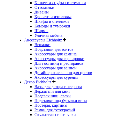
Банкетки / пуфы / оттоманки
Оттоманки
Диваны
Кровати и изголовья
Шкафы и стеллажи
Комоды и тумбочки
Ширмы
Уличная мебель
Аксессуары Eichholtz
Вешалки
Подставки для зонтов
Аксессуары для камина
Аксессуары для сервировки
Для гостиниц и ресторанов
Аксессуары для ванной
Дизайнерские кашпо для цветов
Аксессуары для курения
Декор Eichholtz
Вазы для декора интерьера
Держатели для книг
Подсвечники, свечи
Подставки под бутылки вина
Постеры, картины
Рамки для фотографий
Скульптуры и фигурки