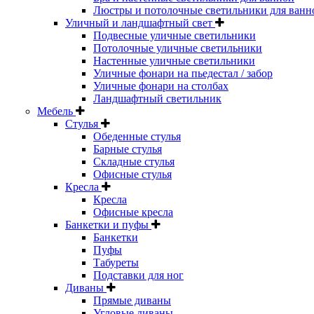
Люстры и потолочные светильники для ванн
Уличный и ландшафтный свет
Подвесные уличные светильники
Потолочные уличные светильники
Настенные уличные светильники
Уличные фонари на пьедестал / забор
Уличные фонари на столбах
Ландшафтный светильник
Мебель
Стулья
Обеденные стулья
Барные стулья
Складные стулья
Офисные стулья
Кресла
Кресла
Офисные кресла
Банкетки и пуфы
Банкетки
Пуфы
Табуреты
Подставки для ног
Диваны
Прямые диваны
Угловые диваны