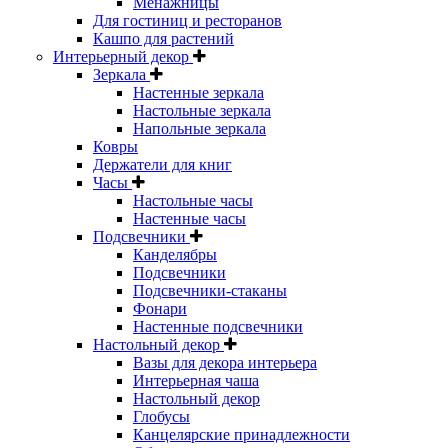
Менажницы
Для гостиниц и ресторанов
Кашпо для растений
Интерьерный декор
Зеркала
Настенные зеркала
Настольные зеркала
Напольные зеркала
Ковры
Держатели для книг
Часы
Настольные часы
Настенные часы
Подсвечники
Канделябры
Подсвечники
Подсвечники-стаканы
Фонари
Настенные подсвечники
Настольный декор
Вазы для декора интерьера
Интерьерная чаша
Настольный декор
Глобусы
Канцелярские принадлежности