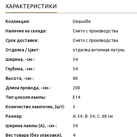
ХАРАКТЕРИСТИКИ
Коллекция:
Deauville
Наличие на складе:
Снято с производства
Срок доставки:
Снято с производства
Отделка / Цвет:
отделка античная латунь
Ширина, -см-:
34
Глубина, -см-:
34
Высота, -см-:
68
Длина провода, -см-:
200
Тип цоколя лампы:
E14
Количество лампочек, (шт):
3
Размер:
A. 34 ; B. 34 ; C. 68 см
Ширина лампы (A), -см-:
34
Вес товара (без упаковки),
4