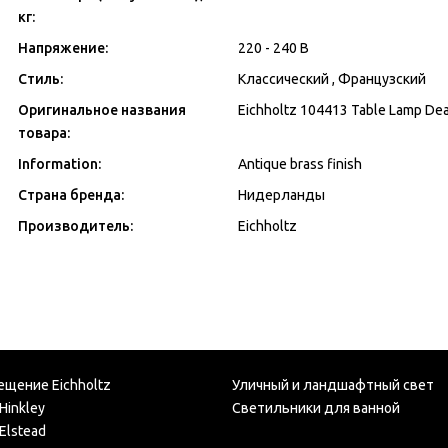
кг:
Напряжение:
220 - 240 В
Стиль:
Классический , Французский
Оригинальное названия
Eichholtz 104413 Table Lamp Deau
товара:
Information:
Antique brass finish
Страна бренда:
Нидерланды
Производитель:
Eichholtz
ещение Eichholtz
Уличный и ландшафтный свет
Hinkley
Светильники для ванной
Elstead