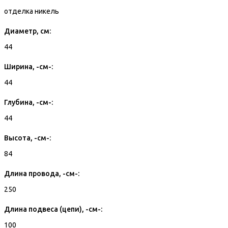
отделка никель
Диаметр, см:
44
Ширина, -см-:
44
Глубина, -см-:
44
Высота, -см-:
84
Длина провода, -см-:
250
Длина подвеса (цепи), -см-:
100