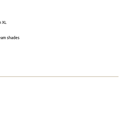
n XL
cream shades