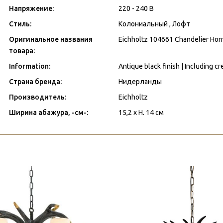
Напряжение:
220 - 240 В
Стиль:
Колониальный , Лофт
Оригинальное названия
Eichholtz 104661 Chandelier Hor
товара:
Information:
Antique black finish | Including 
Страна бренда:
Нидерланды
Производитель:
Eichholtz
Ширина абажура, -см-:
15,2 x H. 14 см