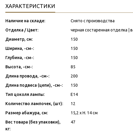
ХАРАКТЕРИСТИКИ
Наличие на складе:
Снято с производства
Отделка / Цвет:
черная состаренная отделка |
Диаметр, см:
150
Ширина, -см-:
150
Глубина, -см-:
150
Высота, -см-:
85
Длина провода, -см-:
200
Длина подвеса (цепи), -см-:
150
Тип цоколя лампы:
E14
Количество лампочек, (шт):
12
Размер абажура, см:
15,2 x H. 14 см
Вес товара (без упаковки),
47
кг: