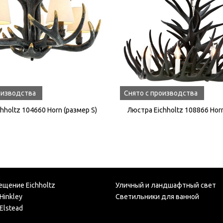
оизводства
Снято с производства
hholtz 104660 Horn (размер S)
Люстра Eichholtz 108866 Hor
ещение Eichholtz
Уличный и ландшафтный свет
Hinkley
Светильники для ванной
Elstead