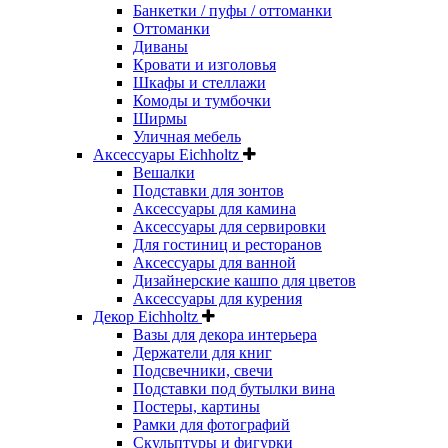
Банкетки / пуфы / оттоманки
Оттоманки
Диваны
Кровати и изголовья
Шкафы и стеллажи
Комоды и тумбочки
Ширмы
Уличная мебель
Аксессуары Eichholtz
Вешалки
Подставки для зонтов
Аксессуары для камина
Аксессуары для сервировки
Для гостиниц и ресторанов
Аксессуары для ванной
Дизайнерские кашпо для цветов
Аксессуары для курения
Декор Eichholtz
Вазы для декора интерьера
Держатели для книг
Подсвечники, свечи
Подставки под бутылки вина
Постеры, картины
Рамки для фотографий
Скульптуры и фигурки