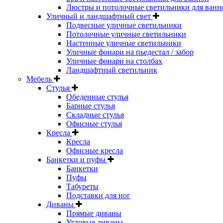
Люстры и потолочные светильники для ванн
Уличный и ландшафтный свет
Подвесные уличные светильники
Потолочные уличные светильники
Настенные уличные светильники
Уличные фонари на пьедестал / забор
Уличные фонари на столбах
Ландшафтный светильник
Мебель
Стулья
Обеденные стулья
Барные стулья
Складные стулья
Офисные стулья
Кресла
Кресла
Офисные кресла
Банкетки и пуфы
Банкетки
Пуфы
Табуреты
Подставки для ног
Диваны
Прямые диваны
Угловые диваны