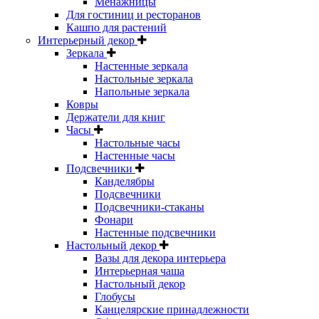
Менажницы
Для гостиниц и ресторанов
Кашпо для растений
Интерьерный декор
Зеркала
Настенные зеркала
Настольные зеркала
Напольные зеркала
Ковры
Держатели для книг
Часы
Настольные часы
Настенные часы
Подсвечники
Канделябры
Подсвечники
Подсвечники-стаканы
Фонари
Настенные подсвечники
Настольный декор
Вазы для декора интерьера
Интерьерная чаша
Настольный декор
Глобусы
Канцелярские принадлежности