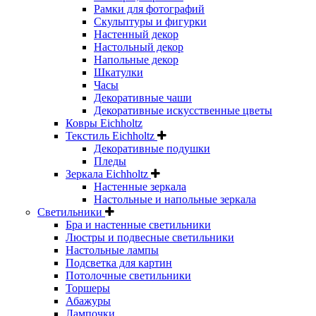
Рамки для фотографий
Скульптуры и фигурки
Настенный декор
Настольный декор
Напольные декор
Шкатулки
Часы
Декоративные чаши
Декоративные искусственные цветы
Ковры Eichholtz
Текстиль Eichholtz
Декоративные подушки
Пледы
Зеркала Eichholtz
Настенные зеркала
Настольные и напольные зеркала
Светильники
Бра и настенные светильники
Люстры и подвесные светильники
Настольные лампы
Подсветка для картин
Потолочные светильники
Торшеры
Абажуры
Лампочки