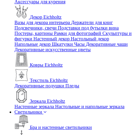
Аксессуары для курения
Декор Eichholtz
Вазы для декора интерьера
Держатели для книг
Подсвечники, свечи
Подставки под бутылки вина
Постеры, картины
Рамки для фотографий
Скульптуры и
фигурки
Настенный декор
Настольный декор
Напольные декор
Шкатулки
Часы
Декоративные чаши
Декоративные искусственные цветы
Ковры Eichholtz
Текстиль Eichholtz
Декоративные подушки
Пледы
Зеркала Eichholtz
Настенные зеркала
Настольные и напольные зеркала
Светильники
Бра и настенные светильники