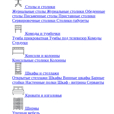
Столы и столики
Журнальные столы
Журнальные столики
Обеденные
столы
Письменные столы
Приставные столики
Сервировочные столики
Столики-табуреты
Комоды и тумбочки
Тумба прикроватная
Тумбы под телевизор
Комоды
Сундуки
Консоли и колонны
Консольные столики
Колонны
Шкафы и стеллажи
Открытые стеллажи
Шкафы
Винные шкафы
Барные
стойки
Настенные полки
Шкаф - витрина
Серванты
Кровати и изголовья
Ширмы
Уличная мебель