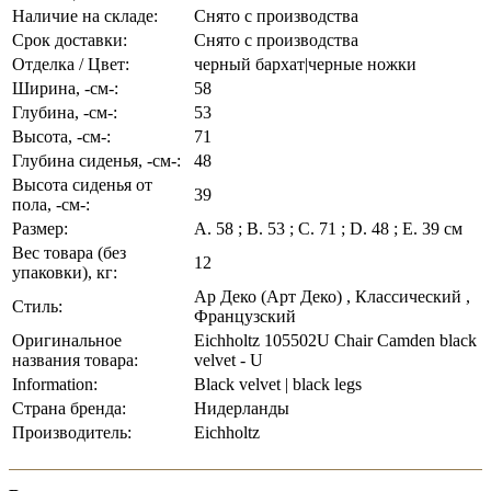
Наличие на складе:
Снято с производства
Срок доставки:
Снято с производства
Отделка / Цвет:
черный бархат|черные ножки
Ширина, -см-:
58
Глубина, -см-:
53
Высота, -см-:
71
Глубина сиденья, -см-:
48
Высота сиденья от
39
пола, -см-:
Размер:
A. 58 ; B. 53 ; C. 71 ; D. 48 ; E. 39 см
Вес товара (без
12
упаковки), кг:
Ар Деко (Арт Деко) , Классический ,
Стиль:
Французский
Оригинальное
Eichholtz 105502U Chair Camden black
названия товара:
velvet - U
Information:
Black velvet | black legs
Страна бренда:
Нидерланды
Производитель:
Eichholtz