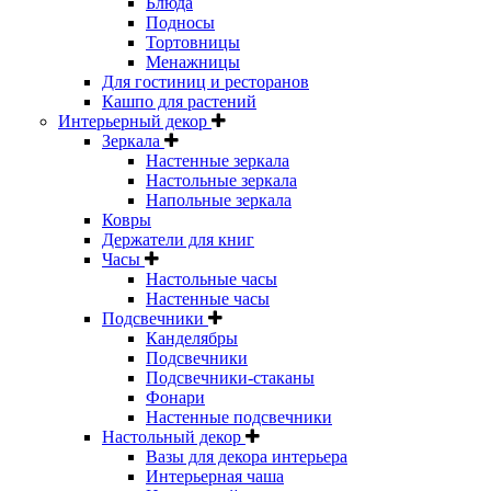
Блюда
Подносы
Тортовницы
Менажницы
Для гостиниц и ресторанов
Кашпо для растений
Интерьерный декор
Зеркала
Настенные зеркала
Настольные зеркала
Напольные зеркала
Ковры
Держатели для книг
Часы
Настольные часы
Настенные часы
Подсвечники
Канделябры
Подсвечники
Подсвечники-стаканы
Фонари
Настенные подсвечники
Настольный декор
Вазы для декора интерьера
Интерьерная чаша