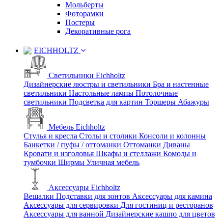
Мольберты
Фоторамки
Постеры
Декоративные рога
EICHHOLTZ
Светильники Eichholtz
Дизайнерские люстры и светильники
Бра и настенные
светильники
Настольные лампы
Потолочные
светильники
Подсветка для картин
Торшеры
Абажуры
Мебель Eichholtz
Стулья и кресла
Столы и столики
Консоли и колонны
Банкетки / пуфы / оттоманки
Оттоманки
Диваны
Кровати и изголовья
Шкафы и стеллажи
Комоды и
тумбочки
Ширмы
Уличная мебель
Аксессуары Eichholtz
Вешалки
Подставки для зонтов
Аксессуары для камина
Аксессуары для сервировки
Для гостиниц и ресторанов
Аксессуары для ванной
Дизайнерские кашпо для цветов