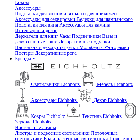
Ковры
Аксессуары
Подставки для зонтов и вешалки для прихожей
Аксессуары для сервировки
Ведерки для шампанского
Подставки для вина
Аксессуары для камина
Интерьерный декор
Держатели для книг
Часы
Подсвечники
Вазы и
декоративные чаши
Декоративные подушки
Настольный декор, статуэтки
Мольберты
Фоторамки
Постеры
Декоративные рога
Бренды
Светильники Eichholtz
Мебель Eichholtz
Аксессуары Eichholtz
Декор Eichholtz
Ковры Eichholtz
Текстиль Eichholtz
Зеркала Eichholtz
Настольные лампы
Люстры и подвесные светильники
Потолочные
светильники
Бра и настенные светильники
Подсветка