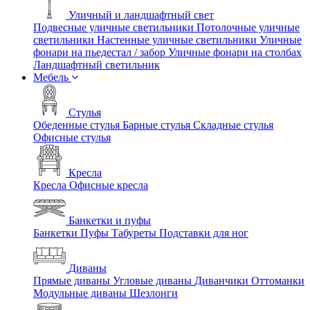
Уличный и ландшафтный свет
Подвесные уличные светильники
Потолочные уличные
светильники
Настенные уличные светильники
Уличные
фонари на пьедестал / забор
Уличные фонари на столбах
Ландшафтный светильник
Мебель
Стулья
Обеденные стулья
Барные стулья
Складные стулья
Офисные стулья
Кресла
Кресла
Офисные кресла
Банкетки и пуфы
Банкетки
Пуфы
Табуреты
Подставки для ног
Диваны
Прямые диваны
Угловые диваны
Диванчики
Оттоманки
Модульные диваны
Шезлонги