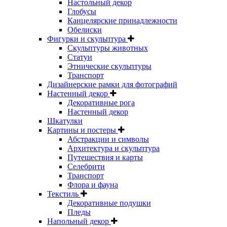
Настольный декор
Глобусы
Канцелярские принадлежности
Обелиски
Фигурки и скульптура
Скульптуры животных
Статуи
Этнические скульптуры
Транспорт
Дизайнерские рамки для фотографий
Настенный декор
Декоративные рога
Настенный декор
Шкатулки
Картины и постеры
Абстракции и символы
Архитектура и скульптура
Путешествия и карты
Селебрити
Транспорт
Флора и фауна
Текстиль
Декоративные подушки
Пледы
Напольный декор