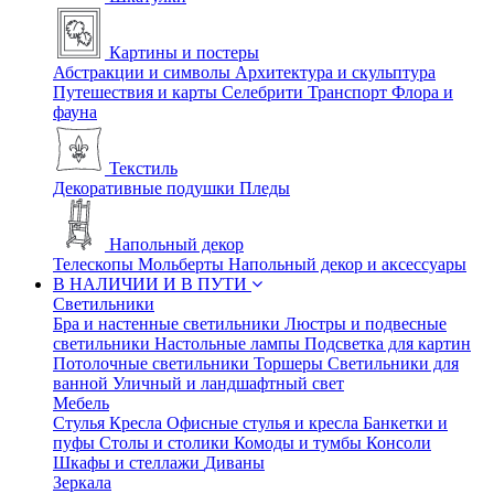
Картины и постеры
Абстракции и символы
Архитектура и скульптура
Путешествия и карты
Селебрити
Транспорт
Флора и
фауна
Текстиль
Декоративные подушки
Пледы
Напольный декор
Телескопы
Мольберты
Напольный декор и аксессуары
В НАЛИЧИИ И В ПУТИ
Светильники
Бра и настенные светильники
Люстры и подвесные
светильники
Настольные лампы
Подсветка для картин
Потолочные светильники
Торшеры
Светильники для
ванной
Уличный и ландшафтный свет
Мебель
Стулья
Кресла
Офисные стулья и кресла
Банкетки и
пуфы
Столы и столики
Комоды и тумбы
Консоли
Шкафы и стеллажи
Диваны
Зеркала