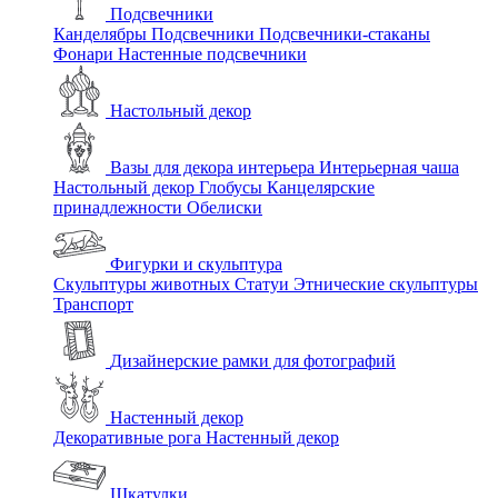
Подсвечники
Канделябры
Подсвечники
Подсвечники-стаканы
Фонари
Настенные подсвечники
Настольный декор
Вазы для декора интерьера
Интерьерная чаша
Настольный декор
Глобусы
Канцелярские
принадлежности
Обелиски
Фигурки и скульптура
Скульптуры животных
Статуи
Этнические скульптуры
Транспорт
Дизайнерские рамки для фотографий
Настенный декор
Декоративные рога
Настенный декор
Шкатулки