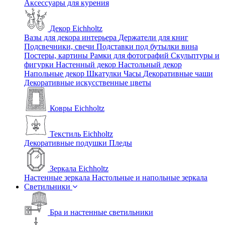
Аксессуары для курения
Декор Eichholtz
Вазы для декора интерьера
Держатели для книг
Подсвечники, свечи
Подставки под бутылки вина
Постеры, картины
Рамки для фотографий
Скульптуры и
фигурки
Настенный декор
Настольный декор
Напольные декор
Шкатулки
Часы
Декоративные чаши
Декоративные искусственные цветы
Ковры Eichholtz
Текстиль Eichholtz
Декоративные подушки
Пледы
Зеркала Eichholtz
Настенные зеркала
Настольные и напольные зеркала
Светильники
Бра и настенные светильники