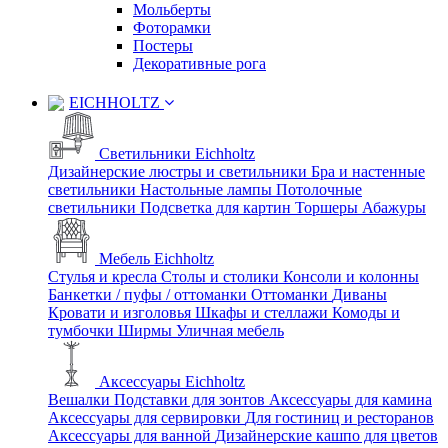
Мольберты
Фоторамки
Постеры
Декоративные рога
EICHHOLTZ
Светильники Eichholtz
Дизайнерские люстры и светильники
Бра и настенные
светильники
Настольные лампы
Потолочные
светильники
Подсветка для картин
Торшеры
Абажуры
Мебель Eichholtz
Стулья и кресла
Столы и столики
Консоли и колонны
Банкетки / пуфы / оттоманки
Оттоманки
Диваны
Кровати и изголовья
Шкафы и стеллажи
Комоды и
тумбочки
Ширмы
Уличная мебель
Аксессуары Eichholtz
Вешалки
Подставки для зонтов
Аксессуары для камина
Аксессуары для сервировки
Для гостиниц и ресторанов
Аксессуары для ванной
Дизайнерские кашпо для цветов