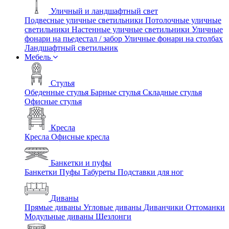
Уличный и ландшафтный свет
Подвесные уличные светильники
Потолочные уличные
светильники
Настенные уличные светильники
Уличные
фонари на пьедестал / забор
Уличные фонари на столбах
Ландшафтный светильник
Мебель
Стулья
Обеденные стулья
Барные стулья
Складные стулья
Офисные стулья
Кресла
Кресла
Офисные кресла
Банкетки и пуфы
Банкетки
Пуфы
Табуреты
Подставки для ног
Диваны
Прямые диваны
Угловые диваны
Диванчики
Оттоманки
Модульные диваны
Шезлонги