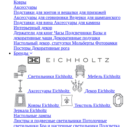
Ковры
Аксессуары
Подставки для зонтов и вешалки для прихожей
Аксессуары для сервировки
Ведерки для шампанского
Подставки для вина
Аксессуары для камина
Интерьерный декор
Держатели для книг
Часы
Подсвечники
Вазы и
декоративные чаши
Декоративные подушки
Настольный декор, статуэтки
Мольберты
Фоторамки
Постеры
Декоративные рога
Бренды
Светильники Eichholtz
Мебель Eichholtz
Аксессуары Eichholtz
Декор Eichholtz
Ковры Eichholtz
Текстиль Eichholtz
Зеркала Eichholtz
Настольные лампы
Люстры и подвесные светильники
Потолочные
светильники
Бра и настенные светильники
Подсветка