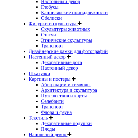
Настольный декор
Глобусы
Канцелярские принадлежности
Обелиски
Фигурки и скульптура
Скульптуры животных
Статуи
Этнические скульптуры
Транспорт
Дизайнерские рамки для фотографий
Настенный декор
Декоративные рога
Настенный декор
Шкатулки
Картины и постеры
Абстракции и символы
Архитектура и скульптура
Путешествия и карты
Селебрити
Транспорт
Флора и фауна
Текстиль
Декоративные подушки
Пледы
Напольный декор