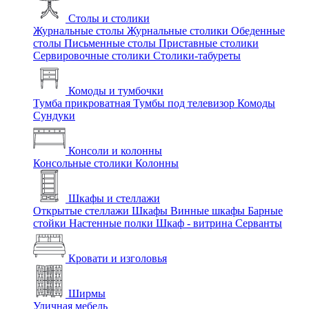
Столы и столики
Журнальные столы
Журнальные столики
Обеденные
столы
Письменные столы
Приставные столики
Сервировочные столики
Столики-табуреты
Комоды и тумбочки
Тумба прикроватная
Тумбы под телевизор
Комоды
Сундуки
Консоли и колонны
Консольные столики
Колонны
Шкафы и стеллажи
Открытые стеллажи
Шкафы
Винные шкафы
Барные
стойки
Настенные полки
Шкаф - витрина
Серванты
Кровати и изголовья
Ширмы
Уличная мебель