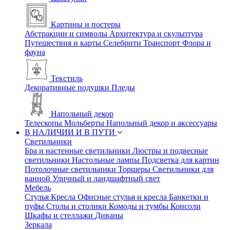
Картины и постеры
Абстракции и символы
Архитектура и скульптура
Путешествия и карты
Селебрити
Транспорт
Флора и
фауна
Текстиль
Декоративные подушки
Пледы
Напольный декор
Телескопы
Мольберты
Напольный декор и аксессуары
В НАЛИЧИИ И В ПУТИ
Светильники
Бра и настенные светильники
Люстры и подвесные
светильники
Настольные лампы
Подсветка для картин
Потолочные светильники
Торшеры
Светильники для
ванной
Уличный и ландшафтный свет
Мебель
Стулья
Кресла
Офисные стулья и кресла
Банкетки и
пуфы
Столы и столики
Комоды и тумбы
Консоли
Шкафы и стеллажи
Диваны
Зеркала