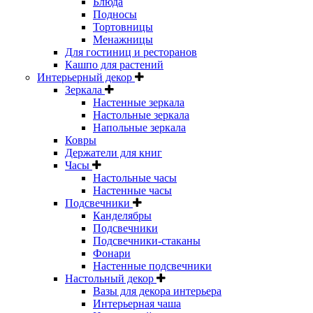
Блюда
Подносы
Тортовницы
Менажницы
Для гостиниц и ресторанов
Кашпо для растений
Интерьерный декор
Зеркала
Настенные зеркала
Настольные зеркала
Напольные зеркала
Ковры
Держатели для книг
Часы
Настольные часы
Настенные часы
Подсвечники
Канделябры
Подсвечники
Подсвечники-стаканы
Фонари
Настенные подсвечники
Настольный декор
Вазы для декора интерьера
Интерьерная чаша