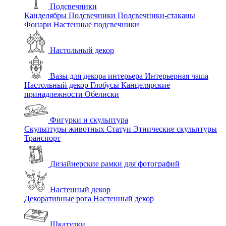
Подсвечники
Канделябры
Подсвечники
Подсвечники-стаканы
Фонари
Настенные подсвечники
Настольный декор
Вазы для декора интерьера
Интерьерная чаша
Настольный декор
Глобусы
Канцелярские
принадлежности
Обелиски
Фигурки и скульптура
Скульптуры животных
Статуи
Этнические скульптуры
Транспорт
Дизайнерские рамки для фотографий
Настенный декор
Декоративные рога
Настенный декор
Шкатулки