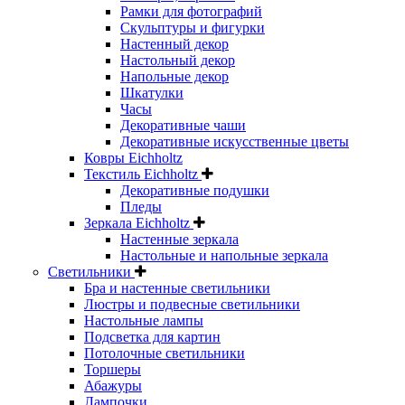
Рамки для фотографий
Скульптуры и фигурки
Настенный декор
Настольный декор
Напольные декор
Шкатулки
Часы
Декоративные чаши
Декоративные искусственные цветы
Ковры Eichholtz
Текстиль Eichholtz
Декоративные подушки
Пледы
Зеркала Eichholtz
Настенные зеркала
Настольные и напольные зеркала
Светильники
Бра и настенные светильники
Люстры и подвесные светильники
Настольные лампы
Подсветка для картин
Потолочные светильники
Торшеры
Абажуры
Лампочки