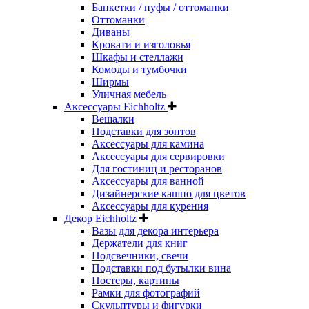
Банкетки / пуфы / оттоманки
Оттоманки
Диваны
Кровати и изголовья
Шкафы и стеллажи
Комоды и тумбочки
Ширмы
Уличная мебель
Аксессуары Eichholtz
Вешалки
Подставки для зонтов
Аксессуары для камина
Аксессуары для сервировки
Для гостиниц и ресторанов
Аксессуары для ванной
Дизайнерские кашпо для цветов
Аксессуары для курения
Декор Eichholtz
Вазы для декора интерьера
Держатели для книг
Подсвечники, свечи
Подставки под бутылки вина
Постеры, картины
Рамки для фотографий
Скульптуры и фигурки