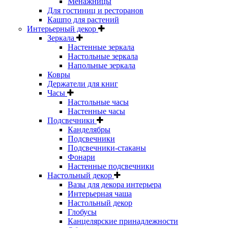
Менажницы
Для гостиниц и ресторанов
Кашпо для растений
Интерьерный декор
Зеркала
Настенные зеркала
Настольные зеркала
Напольные зеркала
Ковры
Держатели для книг
Часы
Настольные часы
Настенные часы
Подсвечники
Канделябры
Подсвечники
Подсвечники-стаканы
Фонари
Настенные подсвечники
Настольный декор
Вазы для декора интерьера
Интерьерная чаша
Настольный декор
Глобусы
Канцелярские принадлежности