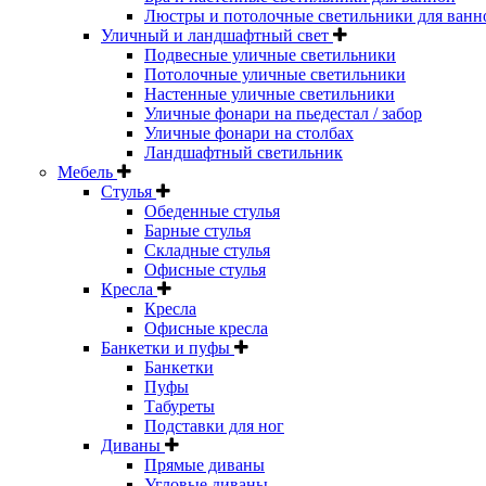
Люстры и потолочные светильники для ванн
Уличный и ландшафтный свет
Подвесные уличные светильники
Потолочные уличные светильники
Настенные уличные светильники
Уличные фонари на пьедестал / забор
Уличные фонари на столбах
Ландшафтный светильник
Мебель
Стулья
Обеденные стулья
Барные стулья
Складные стулья
Офисные стулья
Кресла
Кресла
Офисные кресла
Банкетки и пуфы
Банкетки
Пуфы
Табуреты
Подставки для ног
Диваны
Прямые диваны
Угловые диваны