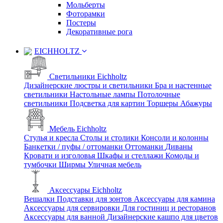
Мольберты
Фоторамки
Постеры
Декоративные рога
EICHHOLTZ
Светильники Eichholtz
Дизайнерские люстры и светильники
Бра и настенные
светильники
Настольные лампы
Потолочные
светильники
Подсветка для картин
Торшеры
Абажуры
Мебель Eichholtz
Стулья и кресла
Столы и столики
Консоли и колонны
Банкетки / пуфы / оттоманки
Оттоманки
Диваны
Кровати и изголовья
Шкафы и стеллажи
Комоды и
тумбочки
Ширмы
Уличная мебель
Аксессуары Eichholtz
Вешалки
Подставки для зонтов
Аксессуары для камина
Аксессуары для сервировки
Для гостиниц и ресторанов
Аксессуары для ванной
Дизайнерские кашпо для цветов