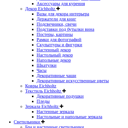
Аксессуары для курения
Декор Eichholtz
Вазы для декора интерьера
Держатели для книг
Подсвечники, свечи
Подставки под бутылки вина
Постеры, картины
Рамки для фотографий
Скульптуры и фигурки
Настенный декор
Настольный декор
Напольные декор
Шкатулки
Часы
Декоративные чаши
Декоративные искусственные цветы
Ковры Eichholtz
Текстиль Eichholtz
Декоративные подушки
Пледы
Зеркала Eichholtz
Настенные зеркала
Настольные и напольные зеркала
Светильники
Бра и настенные светильники