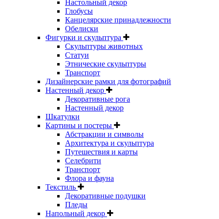
Настольный декор
Глобусы
Канцелярские принадлежности
Обелиски
Фигурки и скульптура
Скульптуры животных
Статуи
Этнические скульптуры
Транспорт
Дизайнерские рамки для фотографий
Настенный декор
Декоративные рога
Настенный декор
Шкатулки
Картины и постеры
Абстракции и символы
Архитектура и скульптура
Путешествия и карты
Селебрити
Транспорт
Флора и фауна
Текстиль
Декоративные подушки
Пледы
Напольный декор