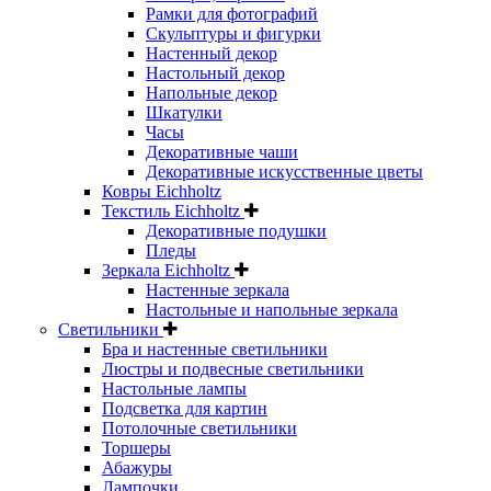
Рамки для фотографий
Скульптуры и фигурки
Настенный декор
Настольный декор
Напольные декор
Шкатулки
Часы
Декоративные чаши
Декоративные искусственные цветы
Ковры Eichholtz
Текстиль Eichholtz
Декоративные подушки
Пледы
Зеркала Eichholtz
Настенные зеркала
Настольные и напольные зеркала
Светильники
Бра и настенные светильники
Люстры и подвесные светильники
Настольные лампы
Подсветка для картин
Потолочные светильники
Торшеры
Абажуры
Лампочки