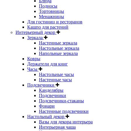
Блюда
Подносы
Тортовницы
Менажницы
Для гостиниц и ресторанов
Кашпо для растений
Интерьерный декор
Зеркала
Настенные зеркала
Настольные зеркала
Напольные зеркала
Ковры
Держатели для книг
Часы
Настольные часы
Настенные часы
Подсвечники
Канделябры
Подсвечники
Подсвечники-стаканы
Фонари
Настенные подсвечники
Настольный декор
Вазы для декора интерьера
Интерьерная чаша