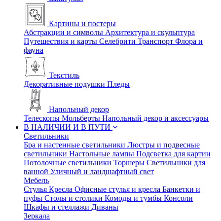
Картины и постеры
Абстракции и символы
Архитектура и скульптура
Путешествия и карты
Селебрити
Транспорт
Флора и
фауна
Текстиль
Декоративные подушки
Пледы
Напольный декор
Телескопы
Мольберты
Напольный декор и аксессуары
В НАЛИЧИИ И В ПУТИ
Светильники
Бра и настенные светильники
Люстры и подвесные
светильники
Настольные лампы
Подсветка для картин
Потолочные светильники
Торшеры
Светильники для
ванной
Уличный и ландшафтный свет
Мебель
Стулья
Кресла
Офисные стулья и кресла
Банкетки и
пуфы
Столы и столики
Комоды и тумбы
Консоли
Шкафы и стеллажи
Диваны
Зеркала