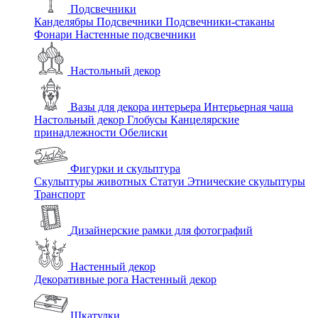
Подсвечники
Канделябры
Подсвечники
Подсвечники-стаканы
Фонари
Настенные подсвечники
Настольный декор
Вазы для декора интерьера
Интерьерная чаша
Настольный декор
Глобусы
Канцелярские
принадлежности
Обелиски
Фигурки и скульптура
Скульптуры животных
Статуи
Этнические скульптуры
Транспорт
Дизайнерские рамки для фотографий
Настенный декор
Декоративные рога
Настенный декор
Шкатулки