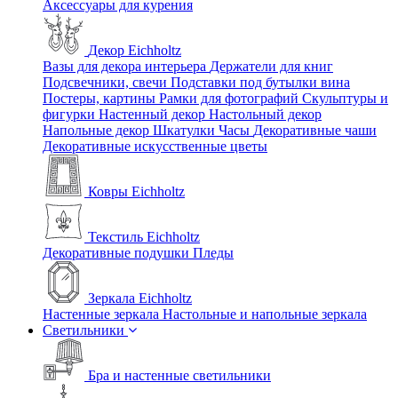
Аксессуары для курения
Декор Eichholtz
Вазы для декора интерьера
Держатели для книг
Подсвечники, свечи
Подставки под бутылки вина
Постеры, картины
Рамки для фотографий
Скульптуры и
фигурки
Настенный декор
Настольный декор
Напольные декор
Шкатулки
Часы
Декоративные чаши
Декоративные искусственные цветы
Ковры Eichholtz
Текстиль Eichholtz
Декоративные подушки
Пледы
Зеркала Eichholtz
Настенные зеркала
Настольные и напольные зеркала
Светильники
Бра и настенные светильники