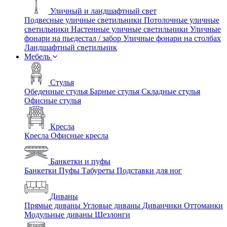
Уличный и ландшафтный свет
Подвесные уличные светильники
Потолочные уличные
светильники
Настенные уличные светильники
Уличные
фонари на пьедестал / забор
Уличные фонари на столбах
Ландшафтный светильник
Мебель
Стулья
Обеденные стулья
Барные стулья
Складные стулья
Офисные стулья
Кресла
Кресла
Офисные кресла
Банкетки и пуфы
Банкетки
Пуфы
Табуреты
Подставки для ног
Диваны
Прямые диваны
Угловые диваны
Диванчики
Оттоманки
Модульные диваны
Шезлонги