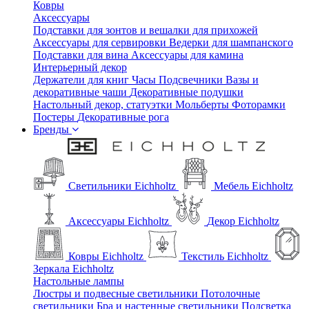
Ковры
Аксессуары
Подставки для зонтов и вешалки для прихожей
Аксессуары для сервировки
Ведерки для шампанского
Подставки для вина
Аксессуары для камина
Интерьерный декор
Держатели для книг
Часы
Подсвечники
Вазы и
декоративные чаши
Декоративные подушки
Настольный декор, статуэтки
Мольберты
Фоторамки
Постеры
Декоративные рога
Бренды
Светильники Eichholtz
Мебель Eichholtz
Аксессуары Eichholtz
Декор Eichholtz
Ковры Eichholtz
Текстиль Eichholtz
Зеркала Eichholtz
Настольные лампы
Люстры и подвесные светильники
Потолочные
светильники
Бра и настенные светильники
Подсветка