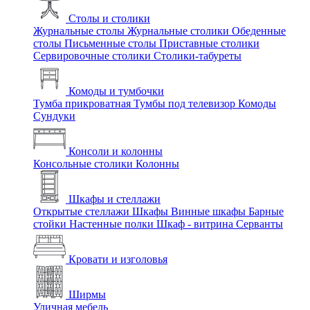
Столы и столики
Журнальные столы
Журнальные столики
Обеденные
столы
Письменные столы
Приставные столики
Сервировочные столики
Столики-табуреты
Комоды и тумбочки
Тумба прикроватная
Тумбы под телевизор
Комоды
Сундуки
Консоли и колонны
Консольные столики
Колонны
Шкафы и стеллажи
Открытые стеллажи
Шкафы
Винные шкафы
Барные
стойки
Настенные полки
Шкаф - витрина
Серванты
Кровати и изголовья
Ширмы
Уличная мебель