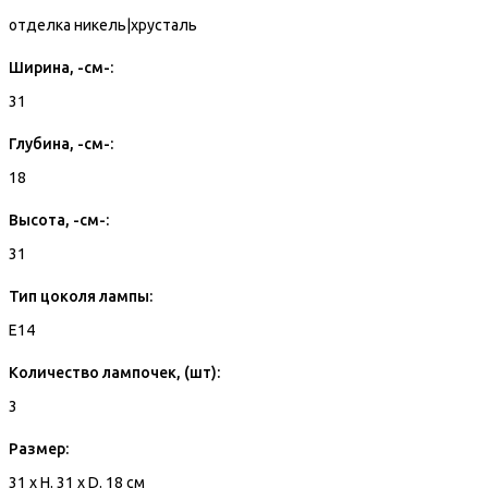
отделка никель|хрусталь
Ширина, -см-:
31
Глубина, -см-:
18
Высота, -см-:
31
Тип цоколя лампы:
E14
Количество лампочек, (шт):
3
Размер:
31 x H. 31 x D. 18 см