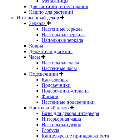
Менажницы
Для гостиниц и ресторанов
Кашпо для растений
Интерьерный декор
Зеркала
Настенные зеркала
Настольные зеркала
Напольные зеркала
Ковры
Держатели для книг
Часы
Настольные часы
Настенные часы
Подсвечники
Канделябры
Подсвечники
Подсвечники-стаканы
Фонари
Настенные подсвечники
Настольный декор
Вазы для декора интерьера
Интерьерная чаша
Настольный декор
Глобусы
Канцелярские принадлежности