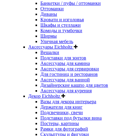
Банкетки / пуфы / оттоманки
Оттоманки
Диваны
Кровати и изголовья
Шкафы и стеллажи
Комоды и тумбочки
Ширмы
Уличная мебель
Аксессуары Eichholtz
Вешалки
Подставки для зонтов
Аксессуары для камина
Аксессуары для сервировки
Для гостиниц и ресторанов
Аксессуары для ванной
Дизайнерские кашпо для цветов
Аксессуары для курения
Декор Eichholtz
Вазы для декора интерьера
Держатели для книг
Подсвечники, свечи
Подставки под бутылки вина
Постеры, картины
Рамки для фотографий
Скульптуры и фигурки