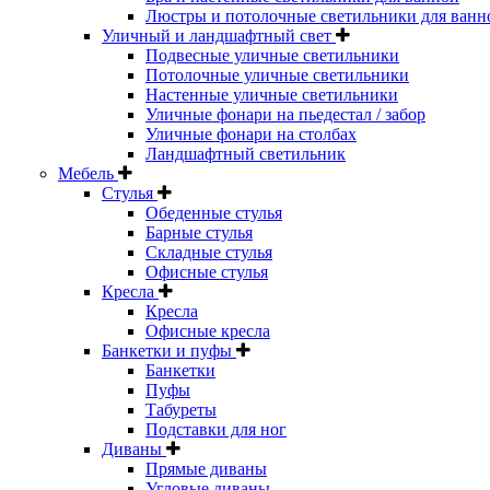
Люстры и потолочные светильники для ванн
Уличный и ландшафтный свет
Подвесные уличные светильники
Потолочные уличные светильники
Настенные уличные светильники
Уличные фонари на пьедестал / забор
Уличные фонари на столбах
Ландшафтный светильник
Мебель
Стулья
Обеденные стулья
Барные стулья
Складные стулья
Офисные стулья
Кресла
Кресла
Офисные кресла
Банкетки и пуфы
Банкетки
Пуфы
Табуреты
Подставки для ног
Диваны
Прямые диваны
Угловые диваны