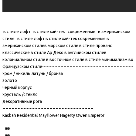
в стиле лофт в стиле хай-тек современные в американском
стиле в стиле лофт в стиле хай-тек современные в
американском стилев морском стиле в стиле прованс
классические в стиле Ар Деко в английском стилев
колониальном стиле в восточном стиле в стиле минимализм во
французском стиле------------------------------------------------------------
хром / никель латунь / бронза
золото
черный корпус
хрусталь /стекло
декоративные рога
------------------------------------------------------------
Kasbah Residential Mayflower Hagerty Owen Emperor
ааааааааааааа
ааааииииииа
ааааааааааааа
ааа