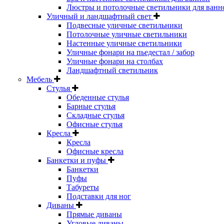
Люстры и потолочные светильники для ванн
Уличный и ландшафтный свет
Подвесные уличные светильники
Потолочные уличные светильники
Настенные уличные светильники
Уличные фонари на пьедестал / забор
Уличные фонари на столбах
Ландшафтный светильник
Мебель
Стулья
Обеденные стулья
Барные стулья
Складные стулья
Офисные стулья
Кресла
Кресла
Офисные кресла
Банкетки и пуфы
Банкетки
Пуфы
Табуреты
Подставки для ног
Диваны
Прямые диваны
Угловые диваны