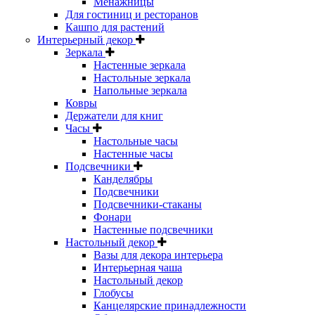
Менажницы
Для гостиниц и ресторанов
Кашпо для растений
Интерьерный декор
Зеркала
Настенные зеркала
Настольные зеркала
Напольные зеркала
Ковры
Держатели для книг
Часы
Настольные часы
Настенные часы
Подсвечники
Канделябры
Подсвечники
Подсвечники-стаканы
Фонари
Настенные подсвечники
Настольный декор
Вазы для декора интерьера
Интерьерная чаша
Настольный декор
Глобусы
Канцелярские принадлежности