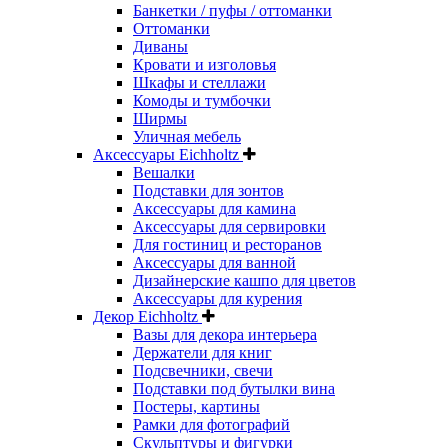
Банкетки / пуфы / оттоманки
Оттоманки
Диваны
Кровати и изголовья
Шкафы и стеллажи
Комоды и тумбочки
Ширмы
Уличная мебель
Аксессуары Eichholtz
Вешалки
Подставки для зонтов
Аксессуары для камина
Аксессуары для сервировки
Для гостиниц и ресторанов
Аксессуары для ванной
Дизайнерские кашпо для цветов
Аксессуары для курения
Декор Eichholtz
Вазы для декора интерьера
Держатели для книг
Подсвечники, свечи
Подставки под бутылки вина
Постеры, картины
Рамки для фотографий
Скульптуры и фигурки