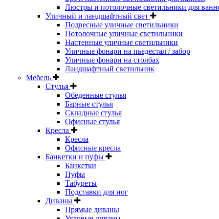
Люстры и потолочные светильники для ванн
Уличный и ландшафтный свет
Подвесные уличные светильники
Потолочные уличные светильники
Настенные уличные светильники
Уличные фонари на пьедестал / забор
Уличные фонари на столбах
Ландшафтный светильник
Мебель
Стулья
Обеденные стулья
Барные стулья
Складные стулья
Офисные стулья
Кресла
Кресла
Офисные кресла
Банкетки и пуфы
Банкетки
Пуфы
Табуреты
Подставки для ног
Диваны
Прямые диваны
Угловые диваны