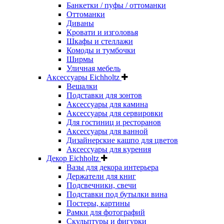
Банкетки / пуфы / оттоманки
Оттоманки
Диваны
Кровати и изголовья
Шкафы и стеллажи
Комоды и тумбочки
Ширмы
Уличная мебель
Аксессуары Eichholtz
Вешалки
Подставки для зонтов
Аксессуары для камина
Аксессуары для сервировки
Для гостиниц и ресторанов
Аксессуары для ванной
Дизайнерские кашпо для цветов
Аксессуары для курения
Декор Eichholtz
Вазы для декора интерьера
Держатели для книг
Подсвечники, свечи
Подставки под бутылки вина
Постеры, картины
Рамки для фотографий
Скульптуры и фигурки