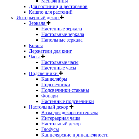
Менажницы
Для гостиниц и ресторанов
Кашпо для растений
Интерьерный декор
Зеркала
Настенные зеркала
Настольные зеркала
Напольные зеркала
Ковры
Держатели для книг
Часы
Настольные часы
Настенные часы
Подсвечники
Канделябры
Подсвечники
Подсвечники-стаканы
Фонари
Настенные подсвечники
Настольный декор
Вазы для декора интерьера
Интерьерная чаша
Настольный декор
Глобусы
Канцелярские принадлежности