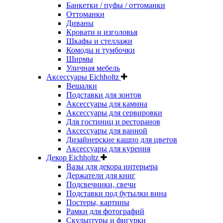
Банкетки / пуфы / оттоманки
Оттоманки
Диваны
Кровати и изголовья
Шкафы и стеллажи
Комоды и тумбочки
Ширмы
Уличная мебель
Аксессуары Eichholtz
Вешалки
Подставки для зонтов
Аксессуары для камина
Аксессуары для сервировки
Для гостиниц и ресторанов
Аксессуары для ванной
Дизайнерские кашпо для цветов
Аксессуары для курения
Декор Eichholtz
Вазы для декора интерьера
Держатели для книг
Подсвечники, свечи
Подставки под бутылки вина
Постеры, картины
Рамки для фотографий
Скульптуры и фигурки