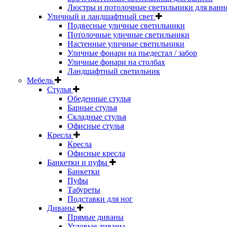
Люстры и потолочные светильники для ванн
Уличный и ландшафтный свет
Подвесные уличные светильники
Потолочные уличные светильники
Настенные уличные светильники
Уличные фонари на пьедестал / забор
Уличные фонари на столбах
Ландшафтный светильник
Мебель
Стулья
Обеденные стулья
Барные стулья
Складные стулья
Офисные стулья
Кресла
Кресла
Офисные кресла
Банкетки и пуфы
Банкетки
Пуфы
Табуреты
Подставки для ног
Диваны
Прямые диваны
Угловые диваны