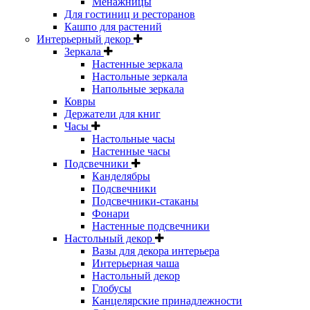
Менажницы
Для гостиниц и ресторанов
Кашпо для растений
Интерьерный декор
Зеркала
Настенные зеркала
Настольные зеркала
Напольные зеркала
Ковры
Держатели для книг
Часы
Настольные часы
Настенные часы
Подсвечники
Канделябры
Подсвечники
Подсвечники-стаканы
Фонари
Настенные подсвечники
Настольный декор
Вазы для декора интерьера
Интерьерная чаша
Настольный декор
Глобусы
Канцелярские принадлежности