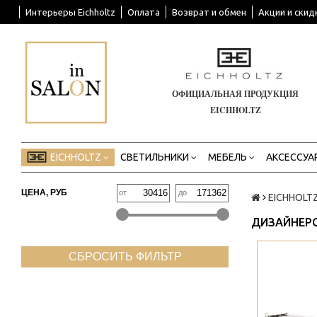
Интерьеры Eichholtz
Оплата
Возврат и обмен
Акции и скид
ОФИЦИАЛЬНАЯ ПРОДУКЦИЯ
EICHHOLTZ
EICHHOLTZ
СВЕТИЛЬНИКИ
МЕБЕЛЬ
АКСЕССУА
ЦЕНА, РУБ
от
до
EICHHOLT
ДИЗАЙНЕРС
СБРОСИТЬ ФИЛЬТР
>