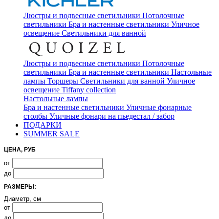
Люстры и подвесные светильники
Потолочные
светильники
Бра и настенные светильники
Уличное
освещение
Светильники для ванной
Люстры и подвесные светильники
Потолочные
светильники
Бра и настенные светильники
Настольные
лампы
Торшеры
Светильники для ванной
Уличное
освещение
Tiffany collection
Настольные лампы
Бра и настенные светильники
Уличные фонарные
столбы
Уличные фонари на пьедестал / забор
ПОДАРКИ
SUMMER SALE
ЦЕНА, РУБ
от
до
РАЗМЕРЫ:
Диаметр, см
от
до