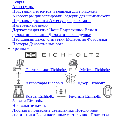
Ковры
Аксессуары
Подставки для зонтов и вешалки для прихожей
Аксессуары для сервировки
Ведерки для шампанского
Подставки для вина
Аксессуары для камина
Интерьерный декор
Держатели для книг
Часы
Подсвечники
Вазы и
декоративные чаши
Декоративные подушки
Настольный декор, статуэтки
Мольберты
Фоторамки
Постеры
Декоративные рога
Бренды
Светильники Eichholtz
Мебель Eichholtz
Аксессуары Eichholtz
Декор Eichholtz
Ковры Eichholtz
Текстиль Eichholtz
Зеркала Eichholtz
Настольные лампы
Люстры и подвесные светильники
Потолочные
светильники
Бра и настенные светильники
Подсветка