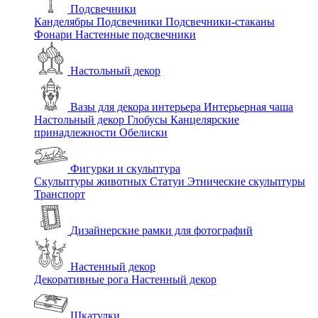
Подсвечники
Канделябры
Подсвечники
Подсвечники-стаканы
Фонари
Настенные подсвечники
Настольный декор
Вазы для декора интерьера
Интерьерная чаша
Настольный декор
Глобусы
Канцелярские
принадлежности
Обелиски
Фигурки и скульптура
Скульптуры животных
Статуи
Этнические скульптуры
Транспорт
Дизайнерские рамки для фотографий
Настенный декор
Декоративные рога
Настенный декор
Шкатулки