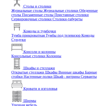
Столы и столики
Журнальные столы
Журнальные столики
Обеденные
столы
Письменные столы
Приставные столики
Сервировочные столики
Столики-табуреты
Комоды и тумбочки
Тумба прикроватная
Тумбы под телевизор
Комоды
Сундуки
Консоли и колонны
Консольные столики
Колонны
Шкафы и стеллажи
Открытые стеллажи
Шкафы
Винные шкафы
Барные
стойки
Настенные полки
Шкаф - витрина
Серванты
Кровати и изголовья
Ширмы
Уличная мебель