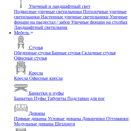
Уличный и ландшафтный свет
Подвесные уличные светильники
Потолочные уличные
светильники
Настенные уличные светильники
Уличные
фонари на пьедестал / забор
Уличные фонари на столбах
Ландшафтный светильник
Мебель
Стулья
Обеденные стулья
Барные стулья
Складные стулья
Офисные стулья
Кресла
Кресла
Офисные кресла
Банкетки и пуфы
Банкетки
Пуфы
Табуреты
Подставки для ног
Диваны
Прямые диваны
Угловые диваны
Диванчики
Оттоманки
Модульные диваны
Шезлонги