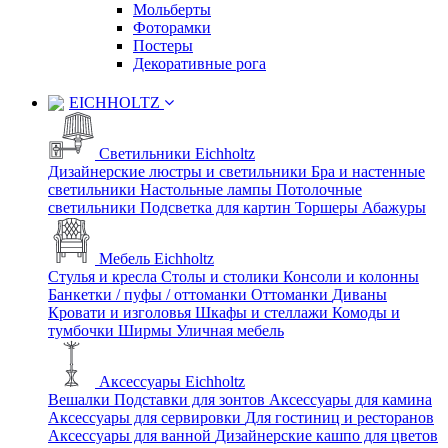
Мольберты
Фоторамки
Постеры
Декоративные рога
EICHHOLTZ
Светильники Eichholtz
Дизайнерские люстры и светильники
Бра и настенные
светильники
Настольные лампы
Потолочные
светильники
Подсветка для картин
Торшеры
Абажуры
Мебель Eichholtz
Стулья и кресла
Столы и столики
Консоли и колонны
Банкетки / пуфы / оттоманки
Оттоманки
Диваны
Кровати и изголовья
Шкафы и стеллажи
Комоды и
тумбочки
Ширмы
Уличная мебель
Аксессуары Eichholtz
Вешалки
Подставки для зонтов
Аксессуары для камина
Аксессуары для сервировки
Для гостиниц и ресторанов
Аксессуары для ванной
Дизайнерские кашпо для цветов