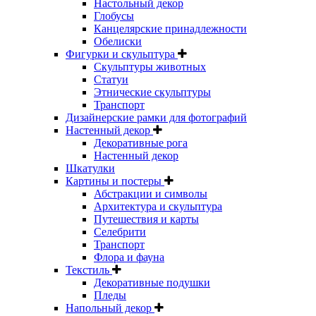
Настольный декор
Глобусы
Канцелярские принадлежности
Обелиски
Фигурки и скульптура
Скульптуры животных
Статуи
Этнические скульптуры
Транспорт
Дизайнерские рамки для фотографий
Настенный декор
Декоративные рога
Настенный декор
Шкатулки
Картины и постеры
Абстракции и символы
Архитектура и скульптура
Путешествия и карты
Селебрити
Транспорт
Флора и фауна
Текстиль
Декоративные подушки
Пледы
Напольный декор