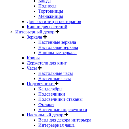
Блюда
Подносы
Тортовницы
Менажницы
Для гостиниц и ресторанов
Кашпо для растений
Интерьерный декор
Зеркала
Настенные зеркала
Настольные зеркала
Напольные зеркала
Ковры
Держатели для книг
Часы
Настольные часы
Настенные часы
Подсвечники
Канделябры
Подсвечники
Подсвечники-стаканы
Фонари
Настенные подсвечники
Настольный декор
Вазы для декора интерьера
Интерьерная чаша