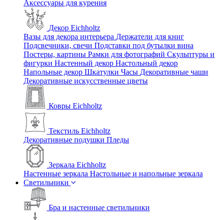
Аксессуары для курения
Декор Eichholtz
Вазы для декора интерьера
Держатели для книг
Подсвечники, свечи
Подставки под бутылки вина
Постеры, картины
Рамки для фотографий
Скульптуры и
фигурки
Настенный декор
Настольный декор
Напольные декор
Шкатулки
Часы
Декоративные чаши
Декоративные искусственные цветы
Ковры Eichholtz
Текстиль Eichholtz
Декоративные подушки
Пледы
Зеркала Eichholtz
Настенные зеркала
Настольные и напольные зеркала
Светильники
Бра и настенные светильники