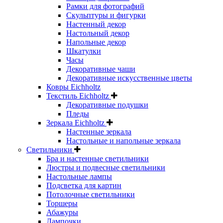
Рамки для фотографий
Скульптуры и фигурки
Настенный декор
Настольный декор
Напольные декор
Шкатулки
Часы
Декоративные чаши
Декоративные искусственные цветы
Ковры Eichholtz
Текстиль Eichholtz
Декоративные подушки
Пледы
Зеркала Eichholtz
Настенные зеркала
Настольные и напольные зеркала
Светильники
Бра и настенные светильники
Люстры и подвесные светильники
Настольные лампы
Подсветка для картин
Потолочные светильники
Торшеры
Абажуры
Лампочки