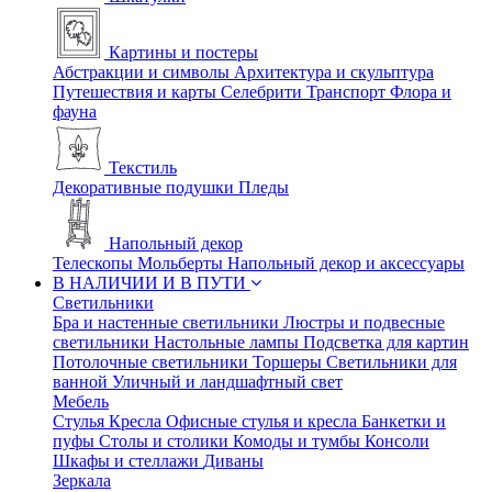
Картины и постеры
Абстракции и символы
Архитектура и скульптура
Путешествия и карты
Селебрити
Транспорт
Флора и
фауна
Текстиль
Декоративные подушки
Пледы
Напольный декор
Телескопы
Мольберты
Напольный декор и аксессуары
В НАЛИЧИИ И В ПУТИ
Светильники
Бра и настенные светильники
Люстры и подвесные
светильники
Настольные лампы
Подсветка для картин
Потолочные светильники
Торшеры
Светильники для
ванной
Уличный и ландшафтный свет
Мебель
Стулья
Кресла
Офисные стулья и кресла
Банкетки и
пуфы
Столы и столики
Комоды и тумбы
Консоли
Шкафы и стеллажи
Диваны
Зеркала