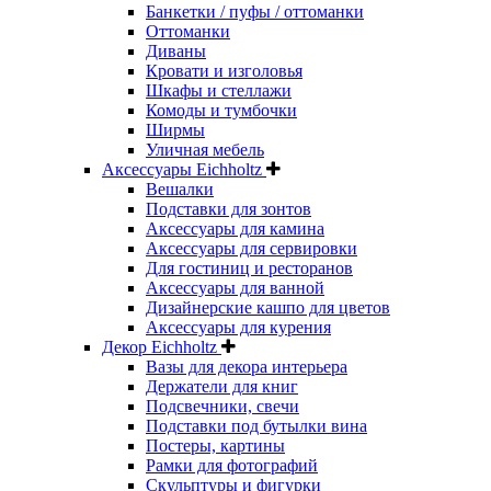
Банкетки / пуфы / оттоманки
Оттоманки
Диваны
Кровати и изголовья
Шкафы и стеллажи
Комоды и тумбочки
Ширмы
Уличная мебель
Аксессуары Eichholtz
Вешалки
Подставки для зонтов
Аксессуары для камина
Аксессуары для сервировки
Для гостиниц и ресторанов
Аксессуары для ванной
Дизайнерские кашпо для цветов
Аксессуары для курения
Декор Eichholtz
Вазы для декора интерьера
Держатели для книг
Подсвечники, свечи
Подставки под бутылки вина
Постеры, картины
Рамки для фотографий
Скульптуры и фигурки