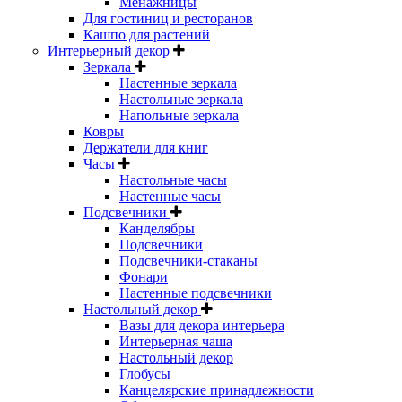
Менажницы
Для гостиниц и ресторанов
Кашпо для растений
Интерьерный декор
Зеркала
Настенные зеркала
Настольные зеркала
Напольные зеркала
Ковры
Держатели для книг
Часы
Настольные часы
Настенные часы
Подсвечники
Канделябры
Подсвечники
Подсвечники-стаканы
Фонари
Настенные подсвечники
Настольный декор
Вазы для декора интерьера
Интерьерная чаша
Настольный декор
Глобусы
Канцелярские принадлежности