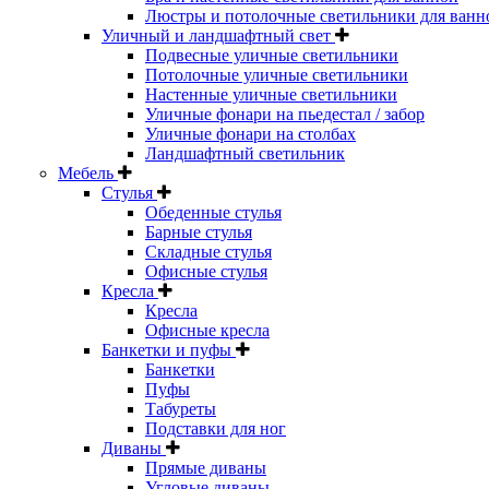
Люстры и потолочные светильники для ванн
Уличный и ландшафтный свет
Подвесные уличные светильники
Потолочные уличные светильники
Настенные уличные светильники
Уличные фонари на пьедестал / забор
Уличные фонари на столбах
Ландшафтный светильник
Мебель
Стулья
Обеденные стулья
Барные стулья
Складные стулья
Офисные стулья
Кресла
Кресла
Офисные кресла
Банкетки и пуфы
Банкетки
Пуфы
Табуреты
Подставки для ног
Диваны
Прямые диваны
Угловые диваны