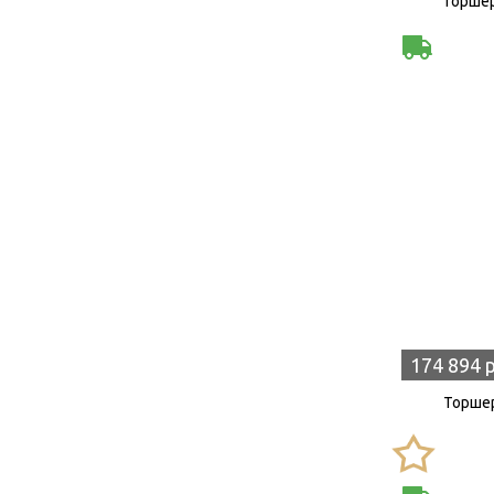
Торшер
174 894 
Торшер