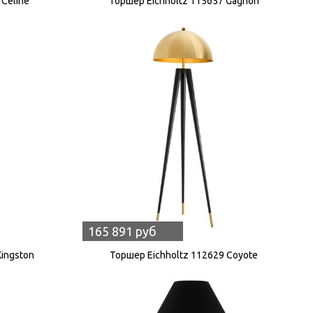
 Celine
Торшер Eichholtz 115657 Gagnon
165 891 руб
Kingston
Торшер Eichholtz 112629 Coyote