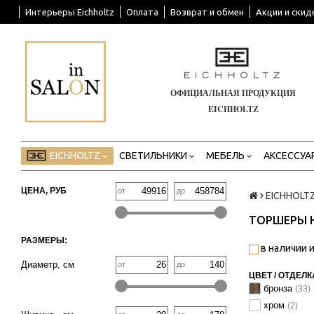
Интерьеры Eichholtz
Оплата
Возврат и обмен
Акции и скид
ОФИЦИАЛЬНАЯ ПРОДУКЦИЯ
EICHHOLTZ
EICHHOLTZ
СВЕТИЛЬНИКИ
МЕБЕЛЬ
АКСЕССУА
ЦЕНА, РУБ
от
до
EICHHOLT
ТОРШЕРЫ 
РАЗМЕРЫ:
в наличии и
Диаметр, см
от
до
ЦВЕТ / ОТДЕЛК
бронза
(33)
хром
(2)