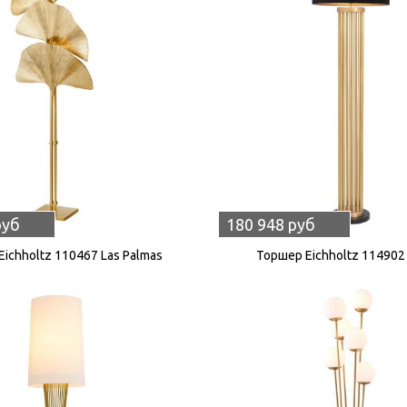
руб
180 948 руб
ichholtz 110467 Las Palmas
Торшер Eichholtz 114902