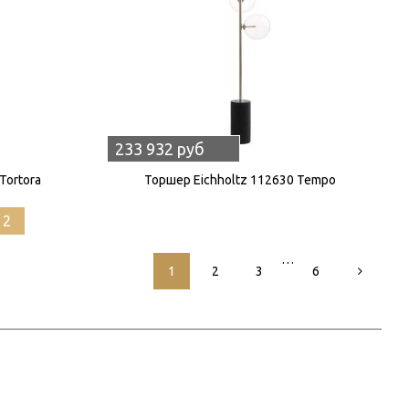
233 932 руб
Tortora
Торшер Eichholtz 112630 Tempo
12
…
1
2
3
6