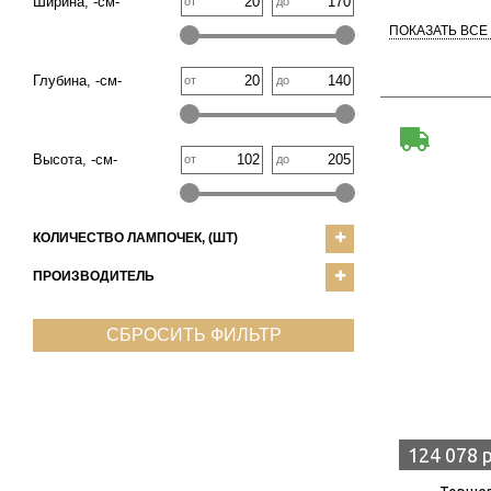
Ширина, -см-
от
до
ПОКАЗАТЬ ВСЕ
Глубина, -см-
от
до
Высота, -см-
от
до
КОЛИЧЕСТВО ЛАМПОЧЕК, (ШТ)
ПРОИЗВОДИТЕЛЬ
СБРОСИТЬ ФИЛЬТР
124 078 