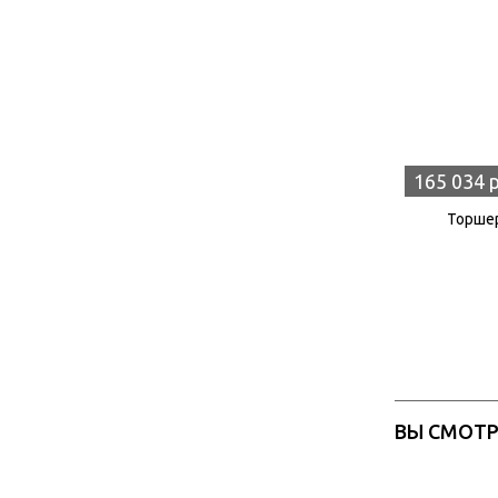
165 034 
Торшер
ВЫ СМОТ