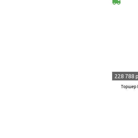
228 788 
Торшер E