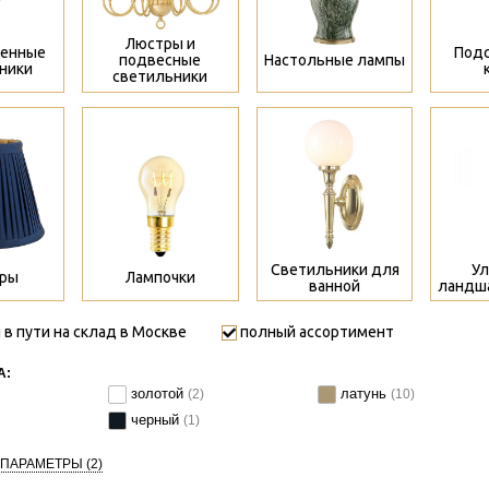
Люстры и
тенные
Подс
подвесные
Настольные лампы
ники
светильники
>
>
Светильники для
Ул
ры
Лампочки
ванной
ландш
 в пути на склад в Москве
полный ассортимент
А:
золотой
латунь
(2)
(10)
черный
(1)
 ПАРАМЕТРЫ
(2)