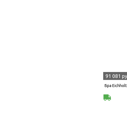
91 081 р
Бра Eichhol