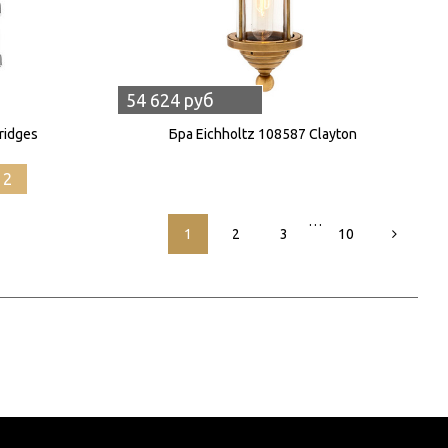
54 624 руб
ridges
Бра Eichholtz 108587 Clayton
12
…
1
2
3
10