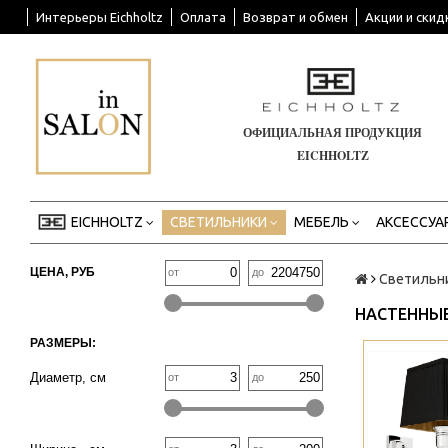
Интерьеры Eichholtz
Оплата
Возврат и обмен
Акции и скид
ОФИЦИАЛЬНАЯ ПРОДУКЦИЯ
EICHHOLTZ
EICHHOLTZ
СВЕТИЛЬНИКИ
МЕБЕЛЬ
АКСЕССУА
ЦЕНА, РУБ
от
до
Светильн
НАСТЕННЫЕ
РАЗМЕРЫ:
>
Диаметр, см
от
до