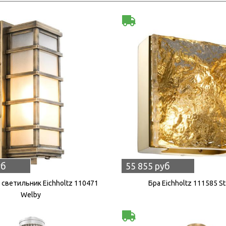
уб
55 855 руб
светильник Eichholtz 110471
Бра Eichholtz 111585 St 
Welby