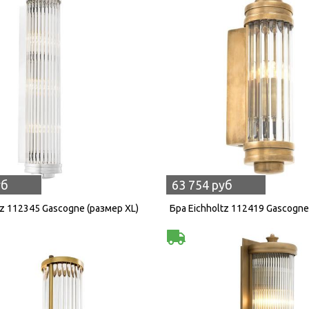
уб
63 754 руб
tz 112345 Gascogne (размер XL)
Бра Eichholtz 112419 Gascogne