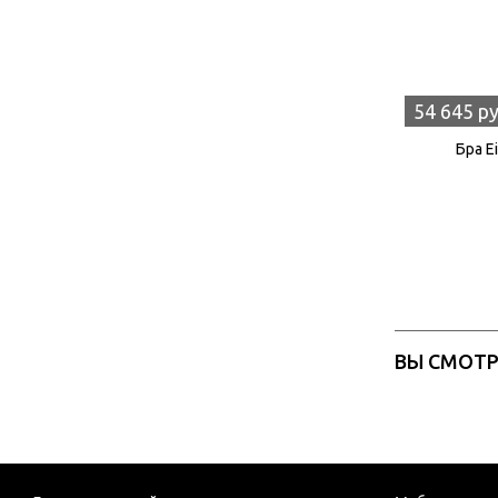
54 645 р
Бра E
ВЫ СМОТ