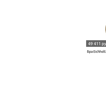
49 411 р
Бра Eichhol