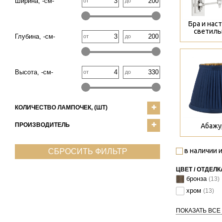
Ширина, -см-
от
до
Бра и нас
светиль
Глубина, -см-
от
до
>
Высота, -см-
от
до
КОЛИЧЕСТВО ЛАМПОЧЕК, (ШТ)
ПРОИЗВОДИТЕЛЬ
Абажу
в наличии и
СБРОСИТЬ ФИЛЬТР
ЦВЕТ / ОТДЕЛК
бронза
(13)
хром
(13)
ПОКАЗАТЬ ВСЕ