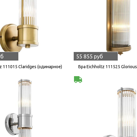
уб
55 855 руб
tz 111015 Claridges (одинарное)
Бра Eichholtz 111525 Glorious