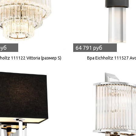
руб
64 791 руб
oltz 111122 Vittoria (размер S)
Бра Eichholtz 111527 Av