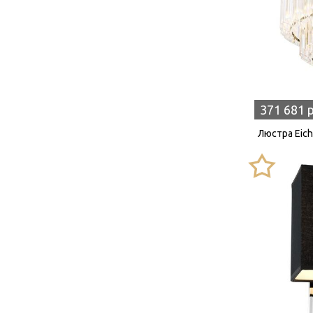
371 681 
Люстра Eichh