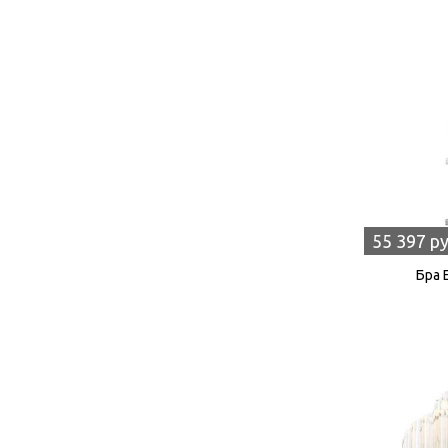
55 397 р
Бра 