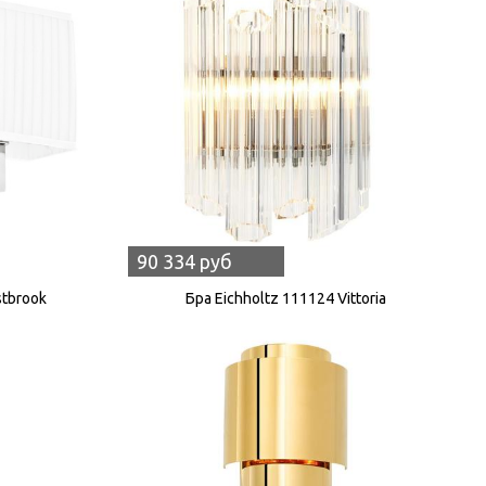
90 334 руб
stbrook
Бра Eichholtz 111124 Vittoria