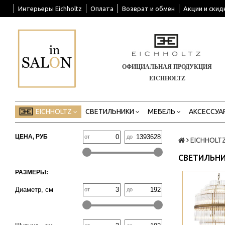
Интерьеры Eichholtz
Оплата
Возврат и обмен
Акции и скид
ОФИЦИАЛЬНАЯ ПРОДУКЦИЯ
EICHHOLTZ
EICHHOLTZ
СВЕТИЛЬНИКИ
МЕБЕЛЬ
АКСЕССУА
ЦЕНА, РУБ
от
до
EICHHOLT
СВЕТИЛЬНИ
РАЗМЕРЫ:
>
Диаметр, см
от
до