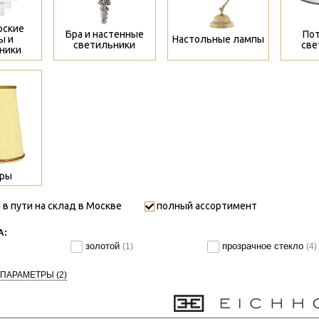
рские
Бра и настенные
По
ы и
Настольные лампы
светильники
све
ники
ры
 в пути на склад в Москве
полный ассортимент
А:
золотой
прозрачное стекло
(1)
(4)
 ПАРАМЕТРЫ
(2)