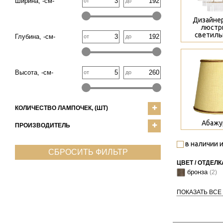
Ширина, -см-
от
до
Дизайне
люстр
светиль
Глубина, -см-
от
до
>
Высота, -см-
от
до
КОЛИЧЕСТВО ЛАМПОЧЕК, (ШТ)
Абажу
ПРОИЗВОДИТЕЛЬ
в наличии и
СБРОСИТЬ ФИЛЬТР
ЦВЕТ / ОТДЕЛК
бронза
(2)
ПОКАЗАТЬ ВСЕ