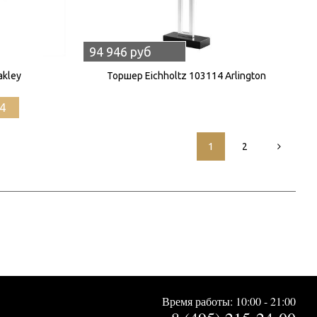
94 946 руб
akley
Торшер Eichholtz 103114 Arlington
4
1
2
Время работы: 10:00 - 21:00