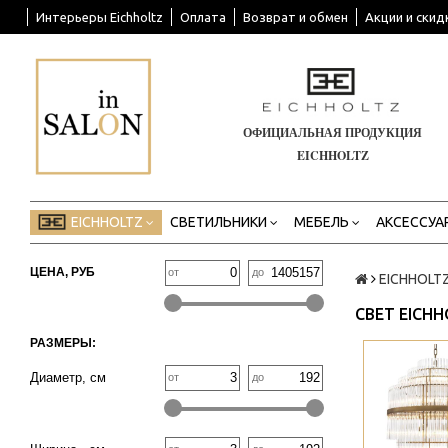
Интерьеры Eichholtz
Оплата
Возврат и обмен
Акции и скид
ОФИЦИАЛЬНАЯ ПРОДУКЦИЯ
EICHHOLTZ
EICHHOLTZ
СВЕТИЛЬНИКИ
МЕБЕЛЬ
АКСЕССУА
ЦЕНА, РУБ
от
до
EICHHOLT
СВЕТ EICHH
РАЗМЕРЫ:
>
Диаметр, см
от
до