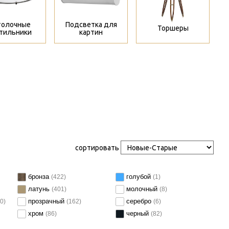
толочные
Подсветка для
Торшеры
тильники
картин
сортировать
бронза
голубой
(422)
(1)
латунь
молочный
(401)
(8)
прозрачный
серебро
0)
(162)
(6)
хром
черный
(86)
(82)