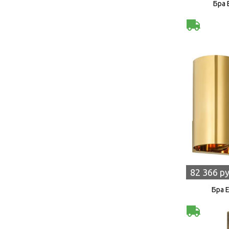
Бра 
82 366 р
Бра 