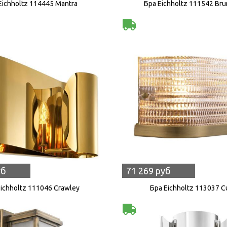
Eichholtz 114445 Mantra
Бра Eichholtz 111542 Bru
уб
71 269 руб
Eichholtz 111046 Crawley
Бра Eichholtz 113037 C