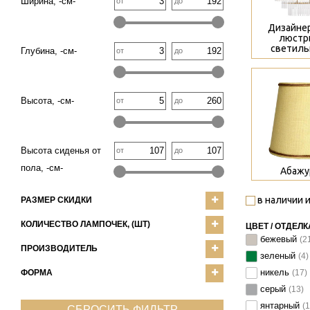
Ширина, -см-
от
до
Дизайне
люстр
светиль
Глубина, -см-
от
до
>
Высота, -см-
от
до
Высота сиденья от
от
до
пола, -см-
Абажу
в наличии и
РАЗМЕР СКИДКИ
КОЛИЧЕСТВО ЛАМПОЧЕК, (ШТ)
ЦВЕТ / ОТДЕЛК
бежевый
(2
ПРОИЗВОДИТЕЛЬ
зеленый
(4)
никель
ФОРМА
(17)
серый
(13)
янтарный
(1
СБРОСИТЬ ФИЛЬТР