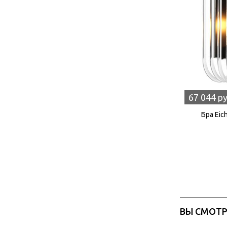
67 044 р
Бра Eic
ВЫ СМОТ