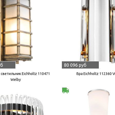
уб
80 096 руб
светильник Eichholtz 110471
Бра Eichholtz 112360 V
Welby