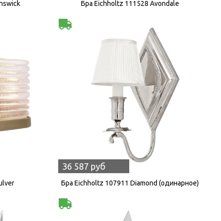
nswick
Бра Eichholtz 111528 Avondale
36 587 руб
ulver
Бра Eichholtz 107911 Diamond (одинарное)