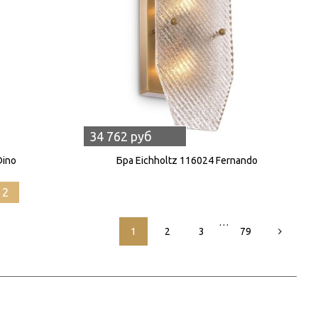
34 762 руб
Dino
Бра Eichholtz 116024 Fernando
12
…
1
2
3
79