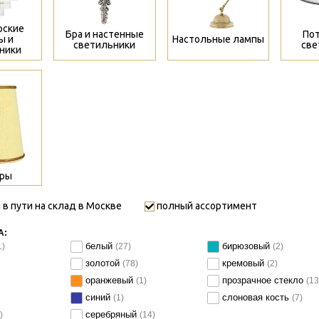
рские
Бра и настенные
По
ы и
Настольные лампы
светильники
све
ники
ры
 в пути на склад в Москве
полный ассортимент
А:
белый
бирюзовый
1)
(27)
(2)
золотой
кремовый
(78)
(2)
оранжевый
прозрачное стекло
(1)
(13
синий
слоновая кость
(1)
(7)
серебряный
)
(14)