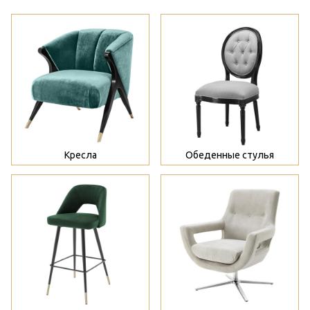
>
>
Кресла
Обеденные стулья
>
>