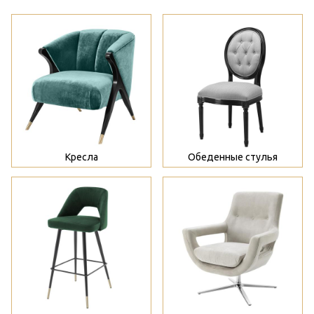
>
>
Кресла
Обеденные стулья
>
>