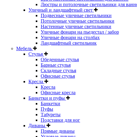
Люстры и потолочные светильники для ванн
Уличный и ландшафтный свет
Подвесные уличные светильники
Потолочные уличные светильники
Настенные уличные светильники
Уличные фонари на пьедестал / забор
Уличные фонари на столбах
Ландшафтный светильник
Мебель
Стулья
Обеденные стулья
Барные стулья
Складные стулья
Офисные стулья
Кресла
Кресла
Офисные кресла
Банкетки и пуфы
Банкетки
Пуфы
Табуреты
Подставки для ног
Диваны
Прямые диваны
Угловые диваны