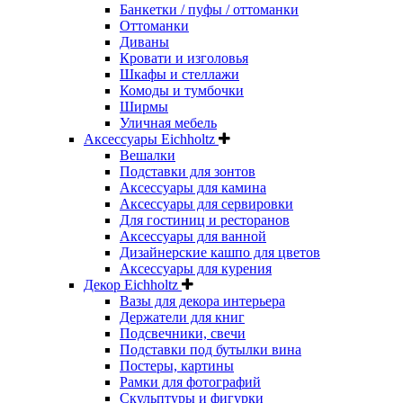
Банкетки / пуфы / оттоманки
Оттоманки
Диваны
Кровати и изголовья
Шкафы и стеллажи
Комоды и тумбочки
Ширмы
Уличная мебель
Аксессуары Eichholtz
Вешалки
Подставки для зонтов
Аксессуары для камина
Аксессуары для сервировки
Для гостиниц и ресторанов
Аксессуары для ванной
Дизайнерские кашпо для цветов
Аксессуары для курения
Декор Eichholtz
Вазы для декора интерьера
Держатели для книг
Подсвечники, свечи
Подставки под бутылки вина
Постеры, картины
Рамки для фотографий
Скульптуры и фигурки