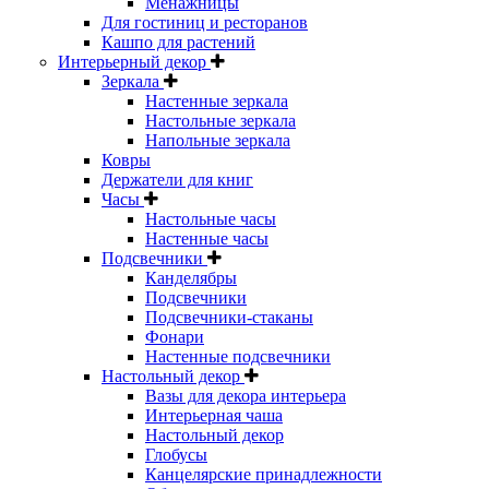
Менажницы
Для гостиниц и ресторанов
Кашпо для растений
Интерьерный декор
Зеркала
Настенные зеркала
Настольные зеркала
Напольные зеркала
Ковры
Держатели для книг
Часы
Настольные часы
Настенные часы
Подсвечники
Канделябры
Подсвечники
Подсвечники-стаканы
Фонари
Настенные подсвечники
Настольный декор
Вазы для декора интерьера
Интерьерная чаша
Настольный декор
Глобусы
Канцелярские принадлежности