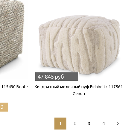
47 845 руб
 115490 Bente
Квадратный молочный пуф Eichholtz 117561
Zenon
12
1
2
3
4