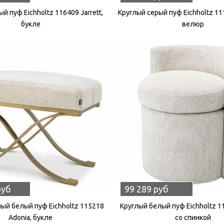
й пуф Eichholtz 116409 Jarrett,
Круглый серый пуф Eichholtz 111
букле
велюр
руб
99 289 руб
ый белый пуф Eichholtz 115218
Круглый белый пуф Eichholtz 1
Adonia, букле
со спинкой