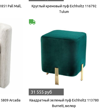
851 Pall Mall,
Круглый кремовый пуф Eichholtz 116792
Tulum
31 555 руб
15809 Arcadia
Квадратный зеленый пуф Eichholtz 113780
Burnett, велюр