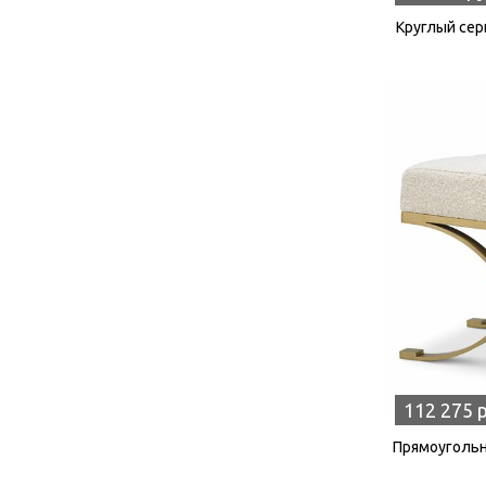
Круглый серы
112 275 
Прямоугольн