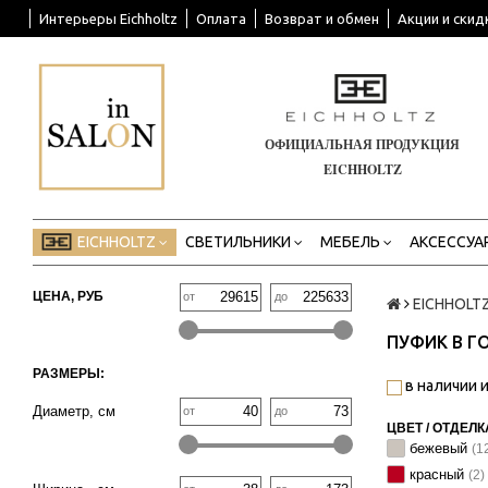
Интерьеры Eichholtz
Оплата
Возврат и обмен
Акции и скид
ОФИЦИАЛЬНАЯ ПРОДУКЦИЯ
EICHHOLTZ
EICHHOLTZ
СВЕТИЛЬНИКИ
МЕБЕЛЬ
АКСЕССУА
ЦЕНА, РУБ
от
до
EICHHOLT
ПУФИК В 
РАЗМЕРЫ:
в наличии и
Диаметр, см
от
до
ЦВЕТ / ОТДЕЛК
бежевый
(1
красный
(2)