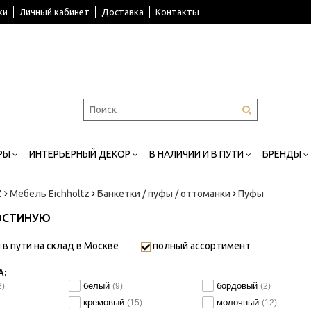
ки
Личный кабинет
Доставка
Контакты
РЫ
ИНТЕРЬЕРНЫЙ ДЕКОР
В НАЛИЧИИ И В ПУТИ
БРЕНДЫ
Z
Мебель Eichholtz
Банкетки / пуфы / оттоманки
Пуфы
ГОСТИНУЮ
 в пути на склад в Москве
полный ассортимент
А:
белый
бордовый
2)
(9)
(2)
кремовый
молочный
(15)
(12)