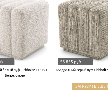
уб
55 855 руб
 белый пуф Eichholtz 115491
Квадратный серый пуф Eichholtz
Bente, букле
ЗАГРУЗИТЬ ЕЩЕ 