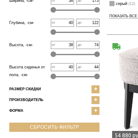
Ширина, -см-
от
до
серый
(12)
ПОКАЗАТЬ ВСЕ
Глубина, -см-
от
до
Высота, -см-
от
до
Высота сиденья от
от
до
пола, -см-
РАЗМЕР СКИДКИ
ПРОИЗВОДИТЕЛЬ
ФОРМА
СБРОСИТЬ ФИЛЬТР
54 880 р