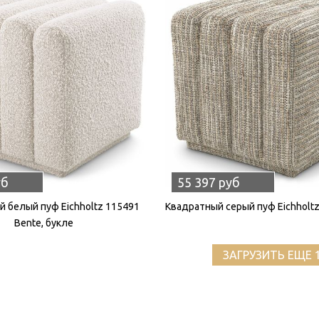
уб
55 397 руб
 белый пуф Eichholtz 115491
Квадратный серый пуф Eichholtz
Bente, букле
ЗАГРУЗИТЬ ЕЩЕ 