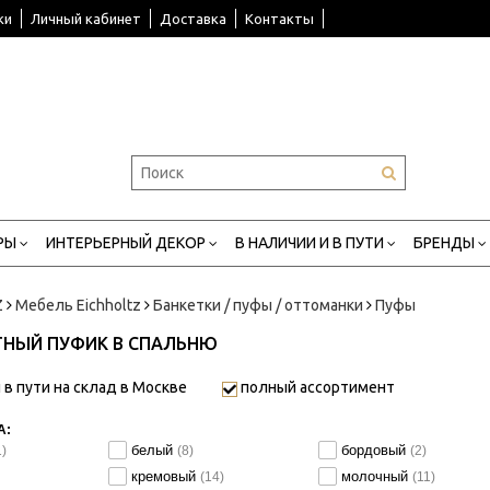
ки
Личный кабинет
Доставка
Контакты
РЫ
ИНТЕРЬЕРНЫЙ ДЕКОР
В НАЛИЧИИ И В ПУТИ
БРЕНДЫ
Z
Мебель Eichholtz
Банкетки / пуфы / оттоманки
Пуфы
ТНЫЙ ПУФИК В СПАЛЬНЮ
 в пути на склад в Москве
полный ассортимент
А:
белый
бордовый
1)
(8)
(2)
кремовый
молочный
(14)
(11)