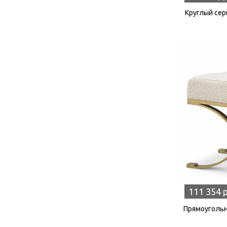
Круглый серы
111 354 
Прямоугольн