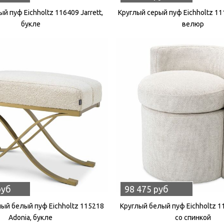
й пуф Eichholtz 116409 Jarrett,
Круглый серый пуф Eichholtz 111
букле
велюр
руб
98 475 руб
ый белый пуф Eichholtz 115218
Круглый белый пуф Eichholtz 1
Adonia, букле
со спинкой