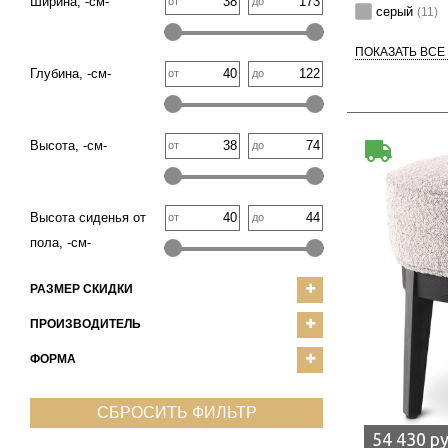
Ширина, -см-
от
до
серый
(11)
ПОКАЗАТЬ ВСЕ
Глубина, -см-
от
до
Высота, -см-
от
до
Высота сиденья от
от
до
пола, -см-
РАЗМЕР СКИДКИ
ПРОИЗВОДИТЕЛЬ
ФОРМА
СБРОСИТЬ ФИЛЬТР
54 430 р