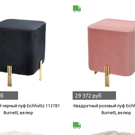
уб
29 372 руб
 черный пуф Eichholtz 113781
Квадратный розовый пуф Eich
Burnett, велюр
Burnett, велюр