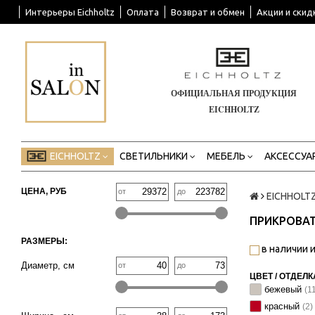
Интерьеры Eichholtz
Оплата
Возврат и обмен
Акции и скид
ОФИЦИАЛЬНАЯ ПРОДУКЦИЯ
EICHHOLTZ
EICHHOLTZ
СВЕТИЛЬНИКИ
МЕБЕЛЬ
АКСЕССУА
ЦЕНА, РУБ
от
до
EICHHOLT
ПРИКРОВА
РАЗМЕРЫ:
в наличии и
Диаметр, см
от
до
ЦВЕТ / ОТДЕЛК
бежевый
(1
красный
(2)