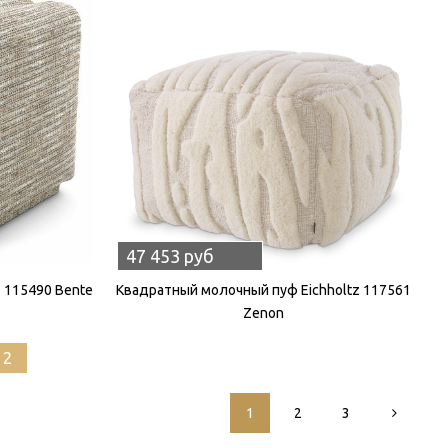
47 453 руб
 115490 Bente
Квадратный молочный пуф Eichholtz 117561
Zenon
12
1
2
3