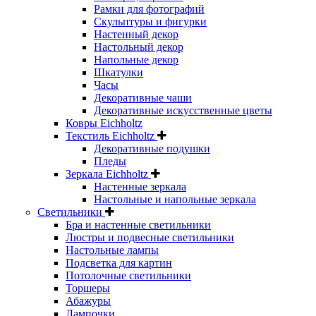
Рамки для фотографий
Скульптуры и фигурки
Настенный декор
Настольный декор
Напольные декор
Шкатулки
Часы
Декоративные чаши
Декоративные искусственные цветы
Ковры Eichholtz
Текстиль Eichholtz
Декоративные подушки
Пледы
Зеркала Eichholtz
Настенные зеркала
Настольные и напольные зеркала
Светильники
Бра и настенные светильники
Люстры и подвесные светильники
Настольные лампы
Подсветка для картин
Потолочные светильники
Торшеры
Абажуры
Лампочки