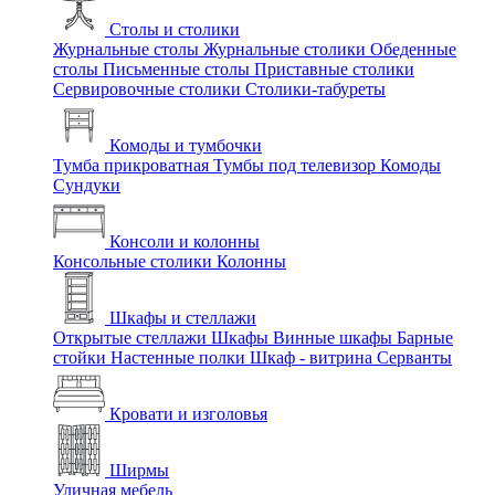
Столы и столики
Журнальные столы
Журнальные столики
Обеденные
столы
Письменные столы
Приставные столики
Сервировочные столики
Столики-табуреты
Комоды и тумбочки
Тумба прикроватная
Тумбы под телевизор
Комоды
Сундуки
Консоли и колонны
Консольные столики
Колонны
Шкафы и стеллажи
Открытые стеллажи
Шкафы
Винные шкафы
Барные
стойки
Настенные полки
Шкаф - витрина
Серванты
Кровати и изголовья
Ширмы
Уличная мебель