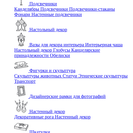
Подсвечники
Канделябры
Подсвечники
Подсвечники-стаканы
Фонари
Настенные подсвечники
Настольный декор
Вазы для декора интерьера
Интерьерная чаша
Настольный декор
Глобусы
Канцелярские
принадлежности
Обелиски
Фигурки и скульптура
Скульптуры животных
Статуи
Этнические скульптуры
Транспорт
Дизайнерские рамки для фотографий
Настенный декор
Декоративные рога
Настенный декор
Шкатулки