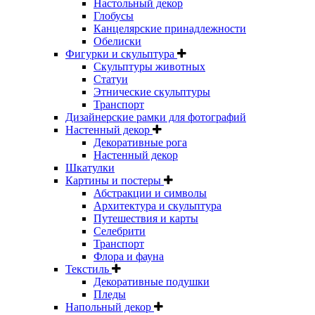
Настольный декор
Глобусы
Канцелярские принадлежности
Обелиски
Фигурки и скульптура
Скульптуры животных
Статуи
Этнические скульптуры
Транспорт
Дизайнерские рамки для фотографий
Настенный декор
Декоративные рога
Настенный декор
Шкатулки
Картины и постеры
Абстракции и символы
Архитектура и скульптура
Путешествия и карты
Селебрити
Транспорт
Флора и фауна
Текстиль
Декоративные подушки
Пледы
Напольный декор