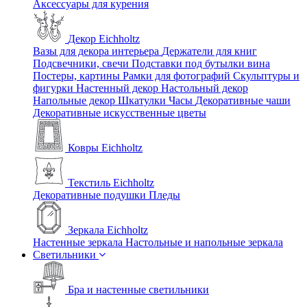
Аксессуары для курения
Декор Eichholtz
Вазы для декора интерьера
Держатели для книг
Подсвечники, свечи
Подставки под бутылки вина
Постеры, картины
Рамки для фотографий
Скульптуры и
фигурки
Настенный декор
Настольный декор
Напольные декор
Шкатулки
Часы
Декоративные чаши
Декоративные искусственные цветы
Ковры Eichholtz
Текстиль Eichholtz
Декоративные подушки
Пледы
Зеркала Eichholtz
Настенные зеркала
Настольные и напольные зеркала
Светильники
Бра и настенные светильники