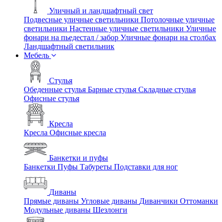
Уличный и ландшафтный свет
Подвесные уличные светильники
Потолочные уличные
светильники
Настенные уличные светильники
Уличные
фонари на пьедестал / забор
Уличные фонари на столбах
Ландшафтный светильник
Мебель
Стулья
Обеденные стулья
Барные стулья
Складные стулья
Офисные стулья
Кресла
Кресла
Офисные кресла
Банкетки и пуфы
Банкетки
Пуфы
Табуреты
Подставки для ног
Диваны
Прямые диваны
Угловые диваны
Диванчики
Оттоманки
Модульные диваны
Шезлонги