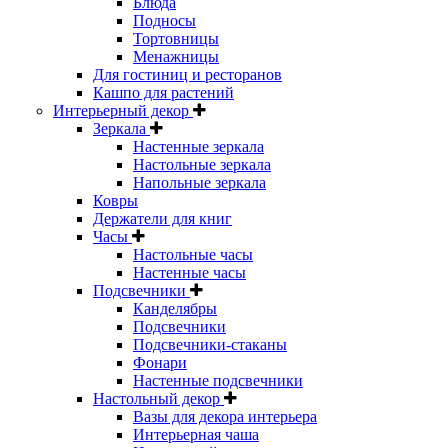
Блюда
Подносы
Тортовницы
Менажницы
Для гостиниц и ресторанов
Кашпо для растений
Интерьерный декор
Зеркала
Настенные зеркала
Настольные зеркала
Напольные зеркала
Ковры
Держатели для книг
Часы
Настольные часы
Настенные часы
Подсвечники
Канделябры
Подсвечники
Подсвечники-стаканы
Фонари
Настенные подсвечники
Настольный декор
Вазы для декора интерьера
Интерьерная чаша