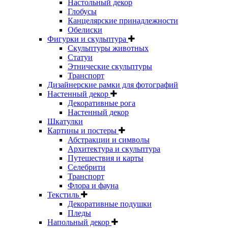
Настольный декор
Глобусы
Канцелярские принадлежности
Обелиски
Фигурки и скульптура
Скульптуры животных
Статуи
Этнические скульптуры
Транспорт
Дизайнерские рамки для фотографий
Настенный декор
Декоративные рога
Настенный декор
Шкатулки
Картины и постеры
Абстракции и символы
Архитектура и скульптура
Путешествия и карты
Селебрити
Транспорт
Флора и фауна
Текстиль
Декоративные подушки
Пледы
Напольный декор