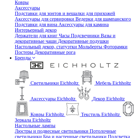
Ковры
Аксессуары
Подставки для зонтов и вешалки для прихожей
Аксессуары для сервировки
Ведерки для шампанского
Подставки для вина
Аксессуары для камина
Интерьерный декор
Держатели для книг
Часы
Подсвечники
Вазы и
декоративные чаши
Декоративные подушки
Настольный декор, статуэтки
Мольберты
Фоторамки
Постеры
Декоративные рога
Бренды
Светильники Eichholtz
Мебель Eichholtz
Аксессуары Eichholtz
Декор Eichholtz
Ковры Eichholtz
Текстиль Eichholtz
Зеркала Eichholtz
Настольные лампы
Люстры и подвесные светильники
Потолочные
светильники
Бра и настенные светильники
Подсветка