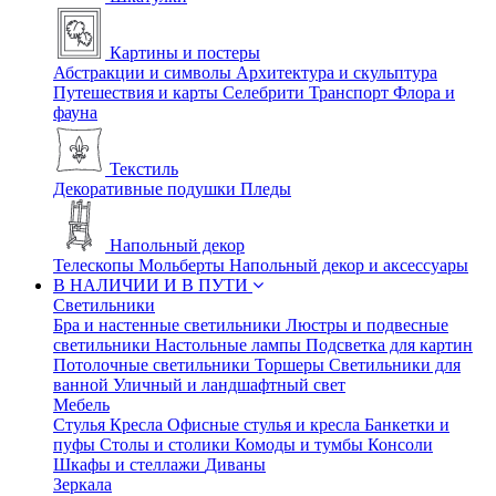
Картины и постеры
Абстракции и символы
Архитектура и скульптура
Путешествия и карты
Селебрити
Транспорт
Флора и
фауна
Текстиль
Декоративные подушки
Пледы
Напольный декор
Телескопы
Мольберты
Напольный декор и аксессуары
В НАЛИЧИИ И В ПУТИ
Светильники
Бра и настенные светильники
Люстры и подвесные
светильники
Настольные лампы
Подсветка для картин
Потолочные светильники
Торшеры
Светильники для
ванной
Уличный и ландшафтный свет
Мебель
Стулья
Кресла
Офисные стулья и кресла
Банкетки и
пуфы
Столы и столики
Комоды и тумбы
Консоли
Шкафы и стеллажи
Диваны
Зеркала