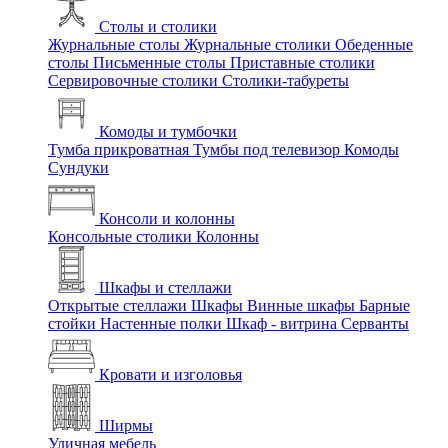
Столы и столики
Журнальные столы
Журнальные столики
Обеденные
столы
Письменные столы
Приставные столики
Сервировочные столики
Столики-табуреты
Комоды и тумбочки
Тумба прикроватная
Тумбы под телевизор
Комоды
Сундуки
Консоли и колонны
Консольные столики
Колонны
Шкафы и стеллажи
Открытые стеллажи
Шкафы
Винные шкафы
Барные
стойки
Настенные полки
Шкаф - витрина
Серванты
Кровати и изголовья
Ширмы
Уличная мебель