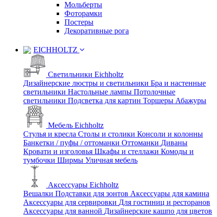
Мольберты
Фоторамки
Постеры
Декоративные рога
EICHHOLTZ
Светильники Eichholtz
Дизайнерские люстры и светильники
Бра и настенные
светильники
Настольные лампы
Потолочные
светильники
Подсветка для картин
Торшеры
Абажуры
Мебель Eichholtz
Стулья и кресла
Столы и столики
Консоли и колонны
Банкетки / пуфы / оттоманки
Оттоманки
Диваны
Кровати и изголовья
Шкафы и стеллажи
Комоды и
тумбочки
Ширмы
Уличная мебель
Аксессуары Eichholtz
Вешалки
Подставки для зонтов
Аксессуары для камина
Аксессуары для сервировки
Для гостиниц и ресторанов
Аксессуары для ванной
Дизайнерские кашпо для цветов