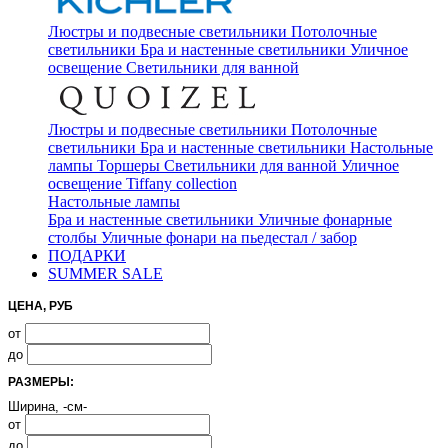
Люстры и подвесные светильники
Потолочные
светильники
Бра и настенные светильники
Уличное
освещение
Светильники для ванной
Люстры и подвесные светильники
Потолочные
светильники
Бра и настенные светильники
Настольные
лампы
Торшеры
Светильники для ванной
Уличное
освещение
Tiffany collection
Настольные лампы
Бра и настенные светильники
Уличные фонарные
столбы
Уличные фонари на пьедестал / забор
ПОДАРКИ
SUMMER SALE
ЦЕНА, РУБ
от
до
РАЗМЕРЫ:
Ширина, -см-
от
до