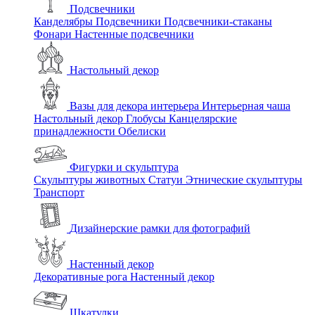
Подсвечники
Канделябры
Подсвечники
Подсвечники-стаканы
Фонари
Настенные подсвечники
Настольный декор
Вазы для декора интерьера
Интерьерная чаша
Настольный декор
Глобусы
Канцелярские
принадлежности
Обелиски
Фигурки и скульптура
Скульптуры животных
Статуи
Этнические скульптуры
Транспорт
Дизайнерские рамки для фотографий
Настенный декор
Декоративные рога
Настенный декор
Шкатулки