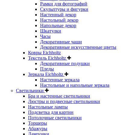
Рамки для фотографий
Скульптуры и фигурки
Настенный декор
Настольный декор
Напольные декор
Шкатулки
Часы
Декоративные чаши
Декоративные искусственные цветы
Ковры Eichholtz
Текстиль Eichholtz
Декоративные подушки
Пледы
Зеркала Eichholtz
Настенные зеркала
Настольные и напольные зеркала
Светильники
Бра и настенные светильники
Люстры и подвесные светильники
Настольные лампы
Подсветка для картин
Потолочные светильники
Торшеры
Абажуры
Лампочки