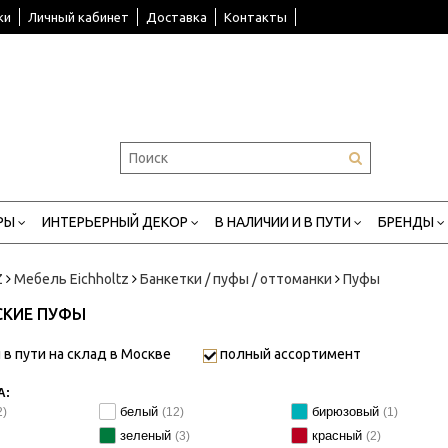
ки
Личный кабинет
Доставка
Контакты
РЫ
ИНТЕРЬЕРНЫЙ ДЕКОР
В НАЛИЧИИ И В ПУТИ
БРЕНДЫ
Z
Мебель Eichholtz
Банкетки / пуфы / оттоманки
Пуфы
СКИЕ ПУФЫ
 в пути на склад в Москве
полный ассортимент
А:
белый
бирюзовый
2)
(12)
(1)
зеленый
красный
(3)
(2)