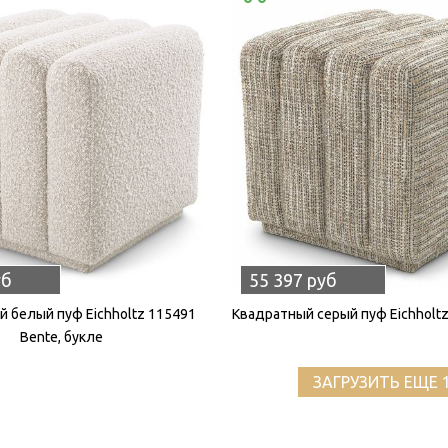
уб
55 397 руб
 белый пуф Eichholtz 115491
Квадратный серый пуф Eichholtz
Bente, букле
ЗАГРУЗИТЬ ЕЩЕ 