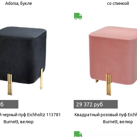
Adonia, букле
со спинкой
уб
29 372 руб
 черный пуф Eichholtz 113781
Квадратный розовый пуф Eich
Burnett, велюр
Burnett, велюр