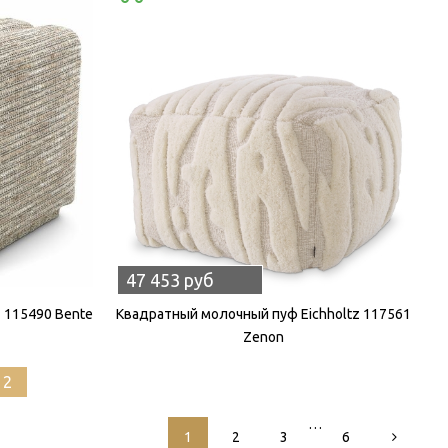
47 453 руб
 115490 Bente
Квадратный молочный пуф Eichholtz 117561
Zenon
12
…
1
2
3
6