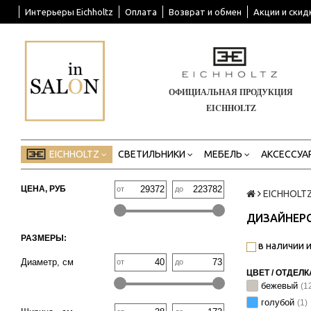
Интерьеры Eichholtz
Оплата
Возврат и обмен
Акции и скид
ОФИЦИАЛЬНАЯ ПРОДУКЦИЯ
EICHHOLTZ
EICHHOLTZ
СВЕТИЛЬНИКИ
МЕБЕЛЬ
АКСЕССУА
ЦЕНА, РУБ
от
до
EICHHOLT
ДИЗАЙНЕР
РАЗМЕРЫ:
в наличии и
Диаметр, см
от
до
ЦВЕТ / ОТДЕЛК
бежевый
(1
голубой
(1)