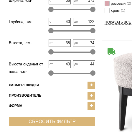
Ширина, -см-
от
до
розовый
(2)
хром
(1)
Глубина, -см-
от
до
ПОКАЗАТЬ ВСЕ
Высота, -см-
от
до
Высота сиденья от
от
до
пола, -см-
РАЗМЕР СКИДКИ
ПРОИЗВОДИТЕЛЬ
ФОРМА
СБРОСИТЬ ФИЛЬТР