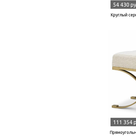
54 430 р
Круглый серы
111 354 
Прямоугольн