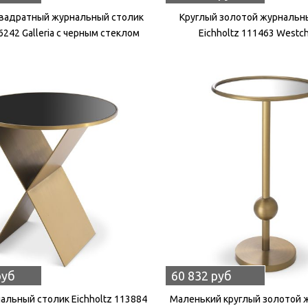
вадратный журнальный столик
Круглый золотой журнальн
06242 Galleria с черным стеклом
Eichholtz 111463 Westc
руб
60 832 руб
альный столик Eichholtz 113884
Маленький круглый золотой