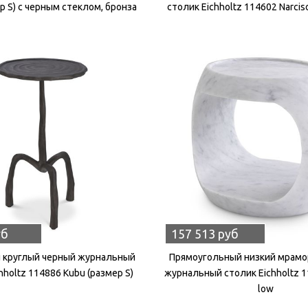
ер S) с черным стеклом, бронза
столик Eichholtz 114602 Narcis
уб
157 513 руб
 круглый черный журнальный
Прямоугольный низкий мрам
hholtz 114886 Kubu (размер S)
журнальный столик Eichholtz 1
low