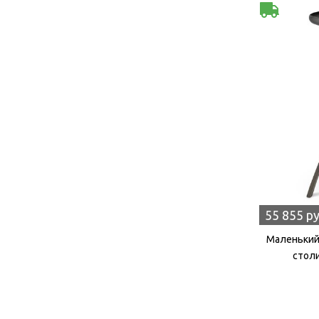
55 855 р
Маленький
столи