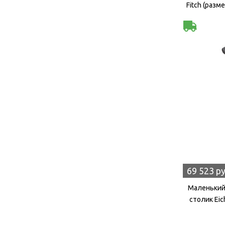
Fitch (разм
69 523 р
Маленький
столик Eic