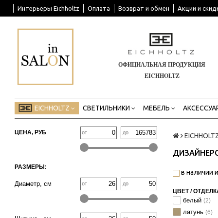
Интерьеры Eichholtz
Оплата
Возврат и обмен
Акции и скид
ОФИЦИАЛЬНАЯ ПРОДУКЦИЯ
EICHHOLTZ
EICHHOLTZ
СВЕТИЛЬНИКИ
МЕБЕЛЬ
АКСЕССУА
ЦЕНА, РУБ
от
до
EICHHOLT
ДИЗАЙНЕРС
РАЗМЕРЫ:
в наличии и
Диаметр, см
от
до
ЦВЕТ / ОТДЕЛК
белый
(2)
латунь
(6)