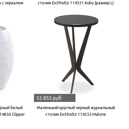
o с зеркалом
столик Eichholtz 114551 Kubu (размер L)
55 855 руб
орный белый
Маленький круглый черный журнальный
14856 Clipper
столик Eichholtz 114255 Malone