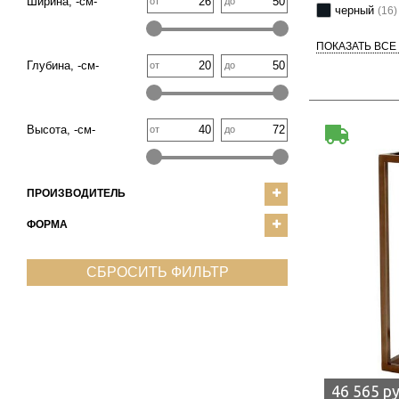
Ширина, -см-
от
до
черный
(16)
ПОКАЗАТЬ ВСЕ
Глубина, -см-
от
до
Высота, -см-
от
до
ПРОИЗВОДИТЕЛЬ
ФОРМА
СБРОСИТЬ ФИЛЬТР
46 565 р