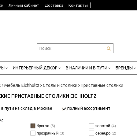
ки
Личный кабинет
Доставка
Контакты
РЫ
ИНТЕРЬЕРНЫЙ ДЕКОР
В НАЛИЧИИ И В ПУТИ
БРЕНДЫ
Z
Мебель Eichholtz
Столы и столики
Приставные столики
КИЕ ПРИСТАВНЫЕ СТОЛИКИ EICHHOLTZ
 в пути на склад в Москве
полный ассортимент
А:
бронза
золотой
(6)
(4)
прозрачный
серебро
(3)
(2)