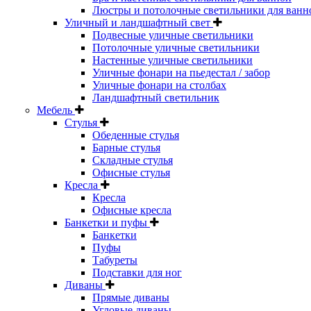
Люстры и потолочные светильники для ванн
Уличный и ландшафтный свет
Подвесные уличные светильники
Потолочные уличные светильники
Настенные уличные светильники
Уличные фонари на пьедестал / забор
Уличные фонари на столбах
Ландшафтный светильник
Мебель
Стулья
Обеденные стулья
Барные стулья
Складные стулья
Офисные стулья
Кресла
Кресла
Офисные кресла
Банкетки и пуфы
Банкетки
Пуфы
Табуреты
Подставки для ног
Диваны
Прямые диваны
Угловые диваны