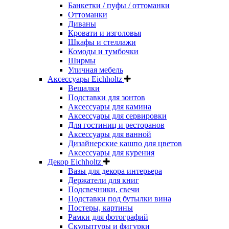
Банкетки / пуфы / оттоманки
Оттоманки
Диваны
Кровати и изголовья
Шкафы и стеллажи
Комоды и тумбочки
Ширмы
Уличная мебель
Аксессуары Eichholtz
Вешалки
Подставки для зонтов
Аксессуары для камина
Аксессуары для сервировки
Для гостиниц и ресторанов
Аксессуары для ванной
Дизайнерские кашпо для цветов
Аксессуары для курения
Декор Eichholtz
Вазы для декора интерьера
Держатели для книг
Подсвечники, свечи
Подставки под бутылки вина
Постеры, картины
Рамки для фотографий
Скульптуры и фигурки