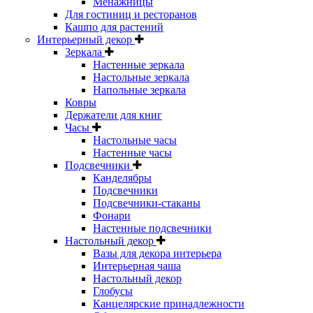
Менажницы
Для гостиниц и ресторанов
Кашпо для растений
Интерьерный декор
Зеркала
Настенные зеркала
Настольные зеркала
Напольные зеркала
Ковры
Держатели для книг
Часы
Настольные часы
Настенные часы
Подсвечники
Канделябры
Подсвечники
Подсвечники-стаканы
Фонари
Настенные подсвечники
Настольный декор
Вазы для декора интерьера
Интерьерная чаша
Настольный декор
Глобусы
Канцелярские принадлежности