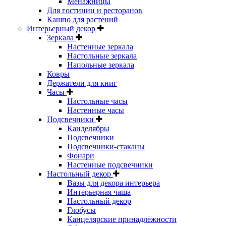
Менажницы
Для гостиниц и ресторанов
Кашпо для растений
Интерьерный декор
Зеркала
Настенные зеркала
Настольные зеркала
Напольные зеркала
Ковры
Держатели для книг
Часы
Настольные часы
Настенные часы
Подсвечники
Канделябры
Подсвечники
Подсвечники-стаканы
Фонари
Настенные подсвечники
Настольный декор
Вазы для декора интерьера
Интерьерная чаша
Настольный декор
Глобусы
Канцелярские принадлежности