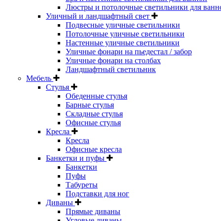
Люстры и потолочные светильники для ванн
Уличный и ландшафтный свет
Подвесные уличные светильники
Потолочные уличные светильники
Настенные уличные светильники
Уличные фонари на пьедестал / забор
Уличные фонари на столбах
Ландшафтный светильник
Мебель
Стулья
Обеденные стулья
Барные стулья
Складные стулья
Офисные стулья
Кресла
Кресла
Офисные кресла
Банкетки и пуфы
Банкетки
Пуфы
Табуреты
Подставки для ног
Диваны
Прямые диваны
Угловые диваны