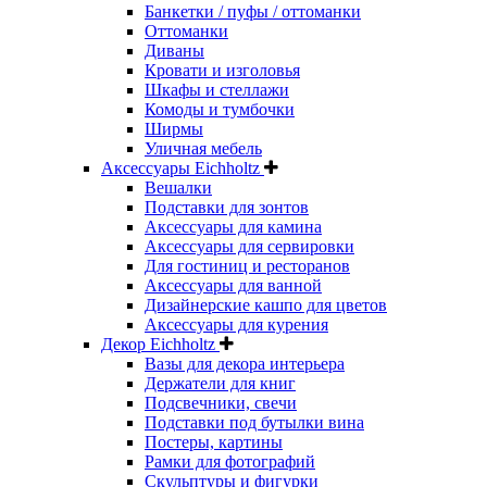
Банкетки / пуфы / оттоманки
Оттоманки
Диваны
Кровати и изголовья
Шкафы и стеллажи
Комоды и тумбочки
Ширмы
Уличная мебель
Аксессуары Eichholtz
Вешалки
Подставки для зонтов
Аксессуары для камина
Аксессуары для сервировки
Для гостиниц и ресторанов
Аксессуары для ванной
Дизайнерские кашпо для цветов
Аксессуары для курения
Декор Eichholtz
Вазы для декора интерьера
Держатели для книг
Подсвечники, свечи
Подставки под бутылки вина
Постеры, картины
Рамки для фотографий
Скульптуры и фигурки