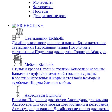
Мольберты
Фоторамки
Постеры
Декоративные рога
EICHHOLTZ
Светильники Eichholtz
Дизайнерские люстры и светильники
Бра и настенные
светильники
Настольные лампы
Потолочные
светильники
Подсветка для картин
Торшеры
Абажуры
Мебель Eichholtz
Стулья и кресла
Столы и столики
Консоли и колонны
Банкетки / пуфы / оттоманки
Оттоманки
Диваны
Кровати и изголовья
Шкафы и стеллажи
Комоды и
тумбочки
Ширмы
Уличная мебель
Аксессуары Eichholtz
Вешалки
Подставки для зонтов
Аксессуары для камина
Аксессуары для сервировки
Для гостиниц и ресторанов
Аксессуары для ванной
Дизайнерские кашпо для цветов