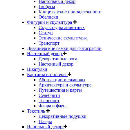
Настольный декор
Глобусы
Канцелярские принадлежности
Обелиски
Фигурки и скульптура
Скульптуры животных
Статуи
Этнические скульптуры
Транспорт
Дизайнерские рамки для фотографий
Настенный декор
Декоративные рога
Настенный декор
Шкатулки
Картины и постеры
Абстракции и символы
Архитектура и скульптура
Путешествия и карты
Селебрити
Транспорт
Флора и фауна
Текстиль
Декоративные подушки
Пледы
Напольный декор