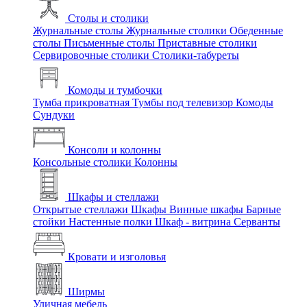
Столы и столики
Журнальные столы
Журнальные столики
Обеденные
столы
Письменные столы
Приставные столики
Сервировочные столики
Столики-табуреты
Комоды и тумбочки
Тумба прикроватная
Тумбы под телевизор
Комоды
Сундуки
Консоли и колонны
Консольные столики
Колонны
Шкафы и стеллажи
Открытые стеллажи
Шкафы
Винные шкафы
Барные
стойки
Настенные полки
Шкаф - витрина
Серванты
Кровати и изголовья
Ширмы
Уличная мебель