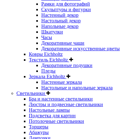
Рамки для фотографий
Скульптуры и фигурки
Настенный декор
Настольный декор
Напольные декор
Шкатулки
Часы
Декоративные чаши
Декоративные искусственные цветы
Ковры Eichholtz
Текстиль Eichholtz
Декоративные подушки
Пледы
Зеркала Eichholtz
Настенные зеркала
Настольные и напольные зеркала
Светильники
Бра и настенные светильники
Люстры и подвесные светильники
Настольные лампы
Подсветка для картин
Потолочные светильники
Торшеры
Абажуры
Лампочки