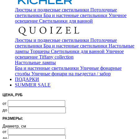
Люстры и подвесные светильники
Потолочные
светильники
Бра и настенные светильники
Уличное
освещение
Светильники для ванной
Люстры и подвесные светильники
Потолочные
светильники
Бра и настенные светильники
Настольные
лампы
Торшеры
Светильники для ванной
Уличное
освещение
Tiffany collection
Настольные лампы
Бра и настенные светильники
Уличные фонарные
столбы
Уличные фонари на пьедестал / забор
ПОДАРКИ
SUMMER SALE
ЦЕНА, РУБ
от
до
РАЗМЕРЫ:
Диаметр, см
от
до