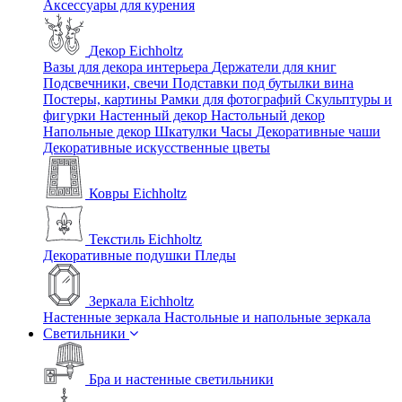
Аксессуары для курения
Декор Eichholtz
Вазы для декора интерьера
Держатели для книг
Подсвечники, свечи
Подставки под бутылки вина
Постеры, картины
Рамки для фотографий
Скульптуры и
фигурки
Настенный декор
Настольный декор
Напольные декор
Шкатулки
Часы
Декоративные чаши
Декоративные искусственные цветы
Ковры Eichholtz
Текстиль Eichholtz
Декоративные подушки
Пледы
Зеркала Eichholtz
Настенные зеркала
Настольные и напольные зеркала
Светильники
Бра и настенные светильники