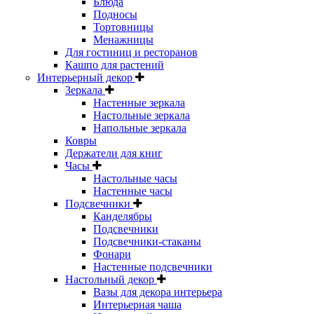
Блюда
Подносы
Тортовницы
Менажницы
Для гостиниц и ресторанов
Кашпо для растений
Интерьерный декор
Зеркала
Настенные зеркала
Настольные зеркала
Напольные зеркала
Ковры
Держатели для книг
Часы
Настольные часы
Настенные часы
Подсвечники
Канделябры
Подсвечники
Подсвечники-стаканы
Фонари
Настенные подсвечники
Настольный декор
Вазы для декора интерьера
Интерьерная чаша