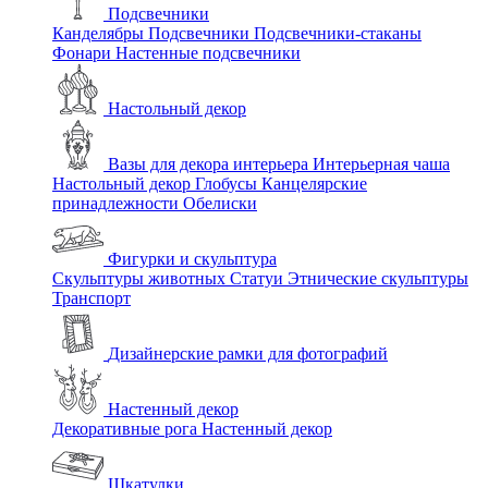
Подсвечники
Канделябры
Подсвечники
Подсвечники-стаканы
Фонари
Настенные подсвечники
Настольный декор
Вазы для декора интерьера
Интерьерная чаша
Настольный декор
Глобусы
Канцелярские
принадлежности
Обелиски
Фигурки и скульптура
Скульптуры животных
Статуи
Этнические скульптуры
Транспорт
Дизайнерские рамки для фотографий
Настенный декор
Декоративные рога
Настенный декор
Шкатулки