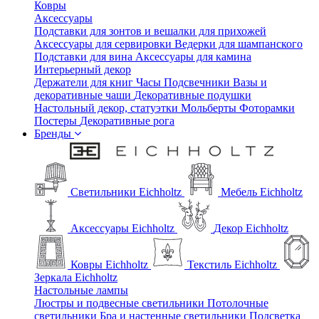
Ковры
Аксессуары
Подставки для зонтов и вешалки для прихожей
Аксессуары для сервировки
Ведерки для шампанского
Подставки для вина
Аксессуары для камина
Интерьерный декор
Держатели для книг
Часы
Подсвечники
Вазы и
декоративные чаши
Декоративные подушки
Настольный декор, статуэтки
Мольберты
Фоторамки
Постеры
Декоративные рога
Бренды
Светильники Eichholtz
Мебель Eichholtz
Аксессуары Eichholtz
Декор Eichholtz
Ковры Eichholtz
Текстиль Eichholtz
Зеркала Eichholtz
Настольные лампы
Люстры и подвесные светильники
Потолочные
светильники
Бра и настенные светильники
Подсветка