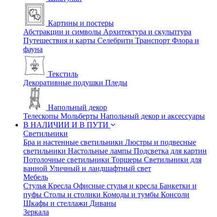
Картины и постеры
Абстракции и символы
Архитектура и скульптура
Путешествия и карты
Селебрити
Транспорт
Флора и
фауна
Текстиль
Декоративные подушки
Пледы
Напольный декор
Телескопы
Мольберты
Напольный декор и аксессуары
В НАЛИЧИИ И В ПУТИ
Светильники
Бра и настенные светильники
Люстры и подвесные
светильники
Настольные лампы
Подсветка для картин
Потолочные светильники
Торшеры
Светильники для
ванной
Уличный и ландшафтный свет
Мебель
Стулья
Кресла
Офисные стулья и кресла
Банкетки и
пуфы
Столы и столики
Комоды и тумбы
Консоли
Шкафы и стеллажи
Диваны
Зеркала