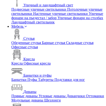
Уличный и ландшафтный свет
Подвесные уличные светильники
Потолочные уличные
светильники
Настенные уличные светильники
Уличные
фонари на пьедестал / забор
Уличные фонари на столбах
Ландшафтный светильник
Мебель
Стулья
Обеденные стулья
Барные стулья
Складные стулья
Офисные стулья
Кресла
Кресла
Офисные кресла
Банкетки и пуфы
Банкетки
Пуфы
Табуреты
Подставки для ног
Диваны
Прямые диваны
Угловые диваны
Диванчики
Оттоманки
Модульные диваны
Шезлонги