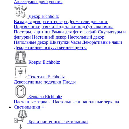
Аксессуары для курения
Декор Eichholtz
Вазы для декора интерьера
Держатели для книг
Подсвечники, свечи
Подставки под бутылки вина
Постеры, картины
Рамки для фотографий
Скульптуры и
фигурки
Настенный декор
Настольный декор
Напольные декор
Шкатулки
Часы
Декоративные чаши
Декоративные искусственные цветы
Ковры Eichholtz
Текстиль Eichholtz
Декоративные подушки
Пледы
Зеркала Eichholtz
Настенные зеркала
Настольные и напольные зеркала
Светильники
Бра и настенные светильники