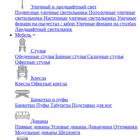
Уличный и ландшафтный свет
Подвесные уличные светильники
Потолочные уличные
светильники
Настенные уличные светильники
Уличные
фонари на пьедестал / забор
Уличные фонари на столбах
Ландшафтный светильник
Мебель
Стулья
Обеденные стулья
Барные стулья
Складные стулья
Офисные стулья
Кресла
Кресла
Офисные кресла
Банкетки и пуфы
Банкетки
Пуфы
Табуреты
Подставки для ног
Диваны
Прямые диваны
Угловые диваны
Диванчики
Оттоманки
Модульные диваны
Шезлонги