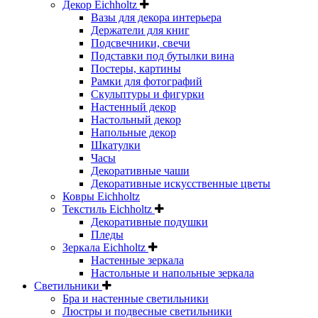
Декор Eichholtz
Вазы для декора интерьера
Держатели для книг
Подсвечники, свечи
Подставки под бутылки вина
Постеры, картины
Рамки для фотографий
Скульптуры и фигурки
Настенный декор
Настольный декор
Напольные декор
Шкатулки
Часы
Декоративные чаши
Декоративные искусственные цветы
Ковры Eichholtz
Текстиль Eichholtz
Декоративные подушки
Пледы
Зеркала Eichholtz
Настенные зеркала
Настольные и напольные зеркала
Светильники
Бра и настенные светильники
Люстры и подвесные светильники