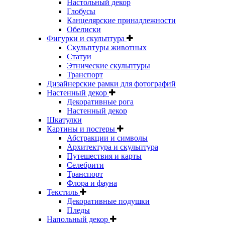
Настольный декор
Глобусы
Канцелярские принадлежности
Обелиски
Фигурки и скульптура
Скульптуры животных
Статуи
Этнические скульптуры
Транспорт
Дизайнерские рамки для фотографий
Настенный декор
Декоративные рога
Настенный декор
Шкатулки
Картины и постеры
Абстракции и символы
Архитектура и скульптура
Путешествия и карты
Селебрити
Транспорт
Флора и фауна
Текстиль
Декоративные подушки
Пледы
Напольный декор