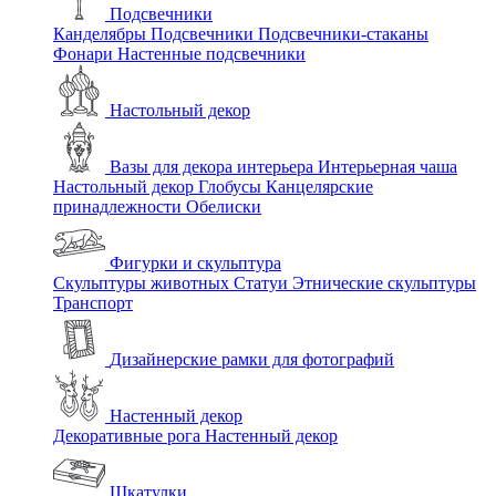
Подсвечники
Канделябры
Подсвечники
Подсвечники-стаканы
Фонари
Настенные подсвечники
Настольный декор
Вазы для декора интерьера
Интерьерная чаша
Настольный декор
Глобусы
Канцелярские
принадлежности
Обелиски
Фигурки и скульптура
Скульптуры животных
Статуи
Этнические скульптуры
Транспорт
Дизайнерские рамки для фотографий
Настенный декор
Декоративные рога
Настенный декор
Шкатулки