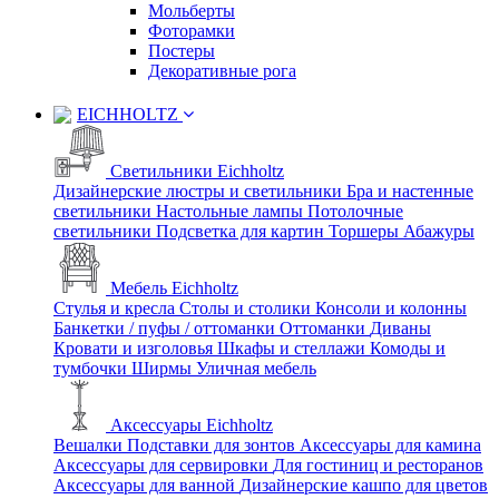
Мольберты
Фоторамки
Постеры
Декоративные рога
EICHHOLTZ
Светильники Eichholtz
Дизайнерские люстры и светильники
Бра и настенные
светильники
Настольные лампы
Потолочные
светильники
Подсветка для картин
Торшеры
Абажуры
Мебель Eichholtz
Стулья и кресла
Столы и столики
Консоли и колонны
Банкетки / пуфы / оттоманки
Оттоманки
Диваны
Кровати и изголовья
Шкафы и стеллажи
Комоды и
тумбочки
Ширмы
Уличная мебель
Аксессуары Eichholtz
Вешалки
Подставки для зонтов
Аксессуары для камина
Аксессуары для сервировки
Для гостиниц и ресторанов
Аксессуары для ванной
Дизайнерские кашпо для цветов