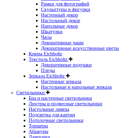
Рамки для фотографий
Скульптуры и фигурки
Настенный декор
Настольный декор
Напольные декор
Шкатулки
Часы
Декоративные чаши
Декоративные искусственные цветы
Ковры Eichholtz
Текстиль Eichholtz
Декоративные подушки
Пледы
Зеркала Eichholtz
Настенные зеркала
Настольные и напольные зеркала
Светильники
Бра и настенные светильники
Люстры и подвесные светильники
Настольные лампы
Подсветка для картин
Потолочные светильники
Торшеры
Абажуры
Лампочки