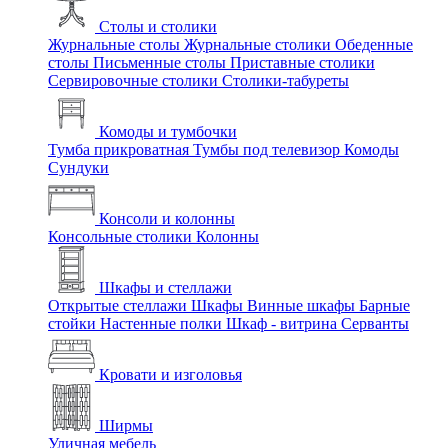
Столы и столики
Журнальные столы
Журнальные столики
Обеденные
столы
Письменные столы
Приставные столики
Сервировочные столики
Столики-табуреты
Комоды и тумбочки
Тумба прикроватная
Тумбы под телевизор
Комоды
Сундуки
Консоли и колонны
Консольные столики
Колонны
Шкафы и стеллажи
Открытые стеллажи
Шкафы
Винные шкафы
Барные
стойки
Настенные полки
Шкаф - витрина
Серванты
Кровати и изголовья
Ширмы
Уличная мебель