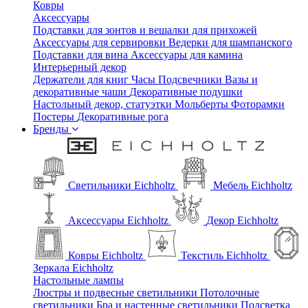
Ковры
Аксессуары
Подставки для зонтов и вешалки для прихожей
Аксессуары для сервировки
Ведерки для шампанского
Подставки для вина
Аксессуары для камина
Интерьерный декор
Держатели для книг
Часы
Подсвечники
Вазы и
декоративные чаши
Декоративные подушки
Настольный декор, статуэтки
Мольберты
Фоторамки
Постеры
Декоративные рога
Бренды
Светильники Eichholtz
Мебель Eichholtz
Аксессуары Eichholtz
Декор Eichholtz
Ковры Eichholtz
Текстиль Eichholtz
Зеркала Eichholtz
Настольные лампы
Люстры и подвесные светильники
Потолочные
светильники
Бра и настенные светильники
Подсветка