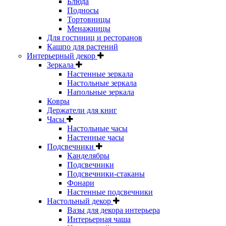
Блюда
Подносы
Тортовницы
Менажницы
Для гостиниц и ресторанов
Кашпо для растений
Интерьерный декор
Зеркала
Настенные зеркала
Настольные зеркала
Напольные зеркала
Ковры
Держатели для книг
Часы
Настольные часы
Настенные часы
Подсвечники
Канделябры
Подсвечники
Подсвечники-стаканы
Фонари
Настенные подсвечники
Настольный декор
Вазы для декора интерьера
Интерьерная чаша