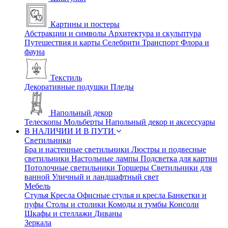
Картины и постеры
Абстракции и символы
Архитектура и скульптура
Путешествия и карты
Селебрити
Транспорт
Флора и
фауна
Текстиль
Декоративные подушки
Пледы
Напольный декор
Телескопы
Мольберты
Напольный декор и аксессуары
В НАЛИЧИИ И В ПУТИ
Светильники
Бра и настенные светильники
Люстры и подвесные
светильники
Настольные лампы
Подсветка для картин
Потолочные светильники
Торшеры
Светильники для
ванной
Уличный и ландшафтный свет
Мебель
Стулья
Кресла
Офисные стулья и кресла
Банкетки и
пуфы
Столы и столики
Комоды и тумбы
Консоли
Шкафы и стеллажи
Диваны
Зеркала