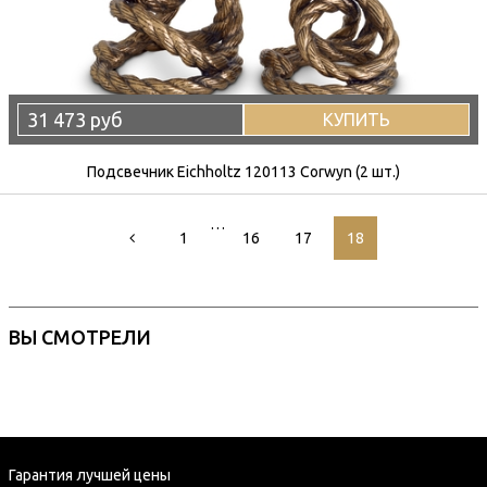
31 473 руб
КУПИТЬ
Подсвечник Eichholtz 120113 Corwyn (2 шт.)
…
1
16
17
18
ВЫ СМОТРЕЛИ
Гарантия лучшей цены