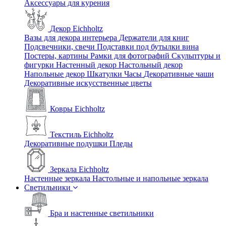
Аксессуары для курения
Декор Eichholtz
Вазы для декора интерьера
Держатели для книг
Подсвечники, свечи
Подставки под бутылки вина
Постеры, картины
Рамки для фотографий
Скульптуры и
фигурки
Настенный декор
Настольный декор
Напольные декор
Шкатулки
Часы
Декоративные чаши
Декоративные искусственные цветы
Ковры Eichholtz
Текстиль Eichholtz
Декоративные подушки
Пледы
Зеркала Eichholtz
Настенные зеркала
Настольные и напольные зеркала
Светильники
Бра и настенные светильники