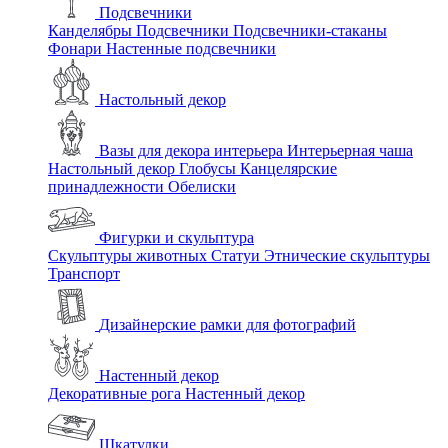
Подсвечники
Канделябры
Подсвечники
Подсвечники-стаканы
Фонари
Настенные подсвечники
Настольный декор
Вазы для декора интерьера
Интерьерная чаша
Настольный декор
Глобусы
Канцелярские
принадлежности
Обелиски
Фигурки и скульптура
Скульптуры животных
Статуи
Этнические скульптуры
Транспорт
Дизайнерские рамки для фотографий
Настенный декор
Декоративные рога
Настенный декор
Шкатулки