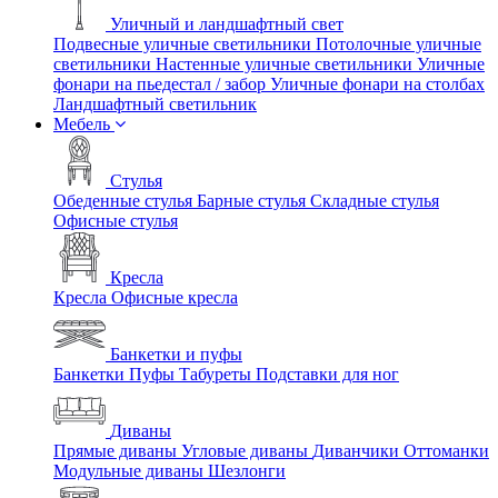
Уличный и ландшафтный свет
Подвесные уличные светильники
Потолочные уличные
светильники
Настенные уличные светильники
Уличные
фонари на пьедестал / забор
Уличные фонари на столбах
Ландшафтный светильник
Мебель
Стулья
Обеденные стулья
Барные стулья
Складные стулья
Офисные стулья
Кресла
Кресла
Офисные кресла
Банкетки и пуфы
Банкетки
Пуфы
Табуреты
Подставки для ног
Диваны
Прямые диваны
Угловые диваны
Диванчики
Оттоманки
Модульные диваны
Шезлонги