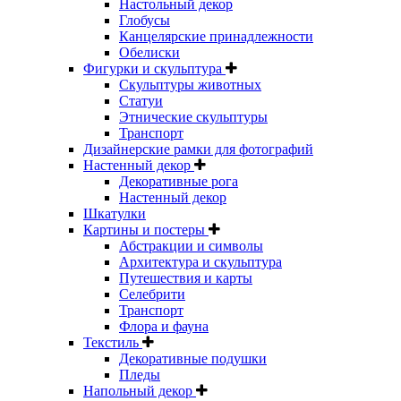
Настольный декор
Глобусы
Канцелярские принадлежности
Обелиски
Фигурки и скульптура
Скульптуры животных
Статуи
Этнические скульптуры
Транспорт
Дизайнерские рамки для фотографий
Настенный декор
Декоративные рога
Настенный декор
Шкатулки
Картины и постеры
Абстракции и символы
Архитектура и скульптура
Путешествия и карты
Селебрити
Транспорт
Флора и фауна
Текстиль
Декоративные подушки
Пледы
Напольный декор