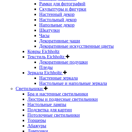
Рамки для фотографий
Скульптуры и фигурки
Настенный декор
Настольный декор
Напольные декор
Шкатулки
Часы
Декоративные чаши
Декоративные искусственные цветы
Ковры Eichholtz
Текстиль Eichholtz
Декоративные подушки
Пледы
Зеркала Eichholtz
Настенные зеркала
Настольные и напольные зеркала
Светильники
Бра и настенные светильники
Люстры и подвесные светильники
Настольные лампы
Подсветка для картин
Потолочные светильники
Торшеры
Абажуры
Лампочки