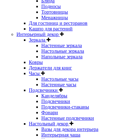
Блюда
Подносы
Тортовницы
Менажницы
Для гостиниц и ресторанов
Кашпо для растений
Интерьерный декор
Зеркала
Настенные зеркала
Настольные зеркала
Напольные зеркала
Ковры
Держатели для книг
Часы
Настольные часы
Настенные часы
Подсвечники
Канделябры
Подсвечники
Подсвечники-стаканы
Фонари
Настенные подсвечники
Настольный декор
Вазы для декора интерьера
Интерьерная чаша