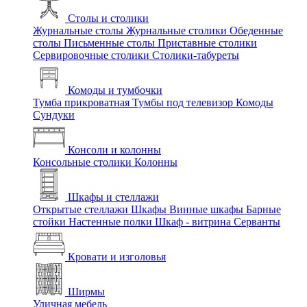
Столы и столики
Журнальные столы
Журнальные столики
Обеденные
столы
Письменные столы
Приставные столики
Сервировочные столики
Столики-табуреты
Комоды и тумбочки
Тумба прикроватная
Тумбы под телевизор
Комоды
Сундуки
Консоли и колонны
Консольные столики
Колонны
Шкафы и стеллажи
Открытые стеллажи
Шкафы
Винные шкафы
Барные
стойки
Настенные полки
Шкаф - витрина
Серванты
Кровати и изголовья
Ширмы
Уличная мебель