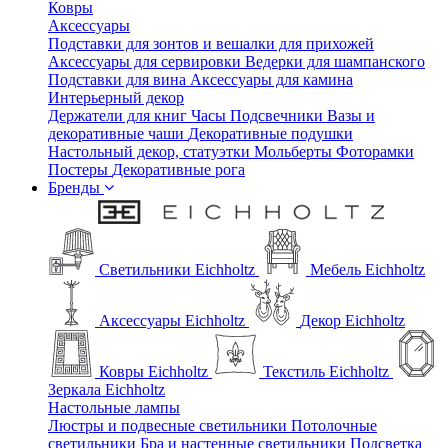
Ковры
Аксессуары
Подставки для зонтов и вешалки для прихожей
Аксессуары для сервировки
Ведерки для шампанского
Подставки для вина
Аксессуары для камина
Интерьерный декор
Держатели для книг
Часы
Подсвечники
Вазы и
декоративные чаши
Декоративные подушки
Настольный декор, статуэтки
Мольберты
Фоторамки
Постеры
Декоративные рога
Бренды
Светильники Eichholtz
Мебель Eichholtz
Аксессуары Eichholtz
Декор Eichholtz
Ковры Eichholtz
Текстиль Eichholtz
Зеркала Eichholtz
Настольные лампы
Люстры и подвесные светильники
Потолочные
светильники
Бра и настенные светильники
Подсветка