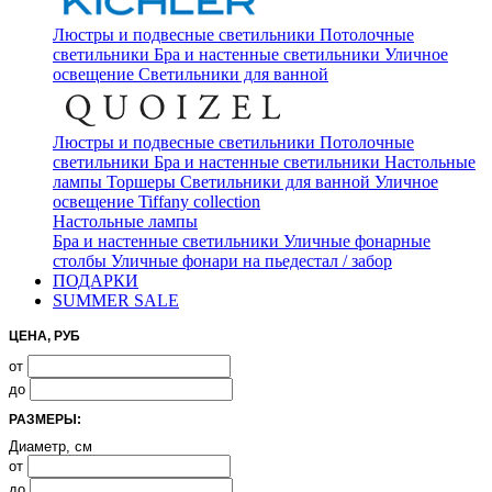
Люстры и подвесные светильники
Потолочные
светильники
Бра и настенные светильники
Уличное
освещение
Светильники для ванной
Люстры и подвесные светильники
Потолочные
светильники
Бра и настенные светильники
Настольные
лампы
Торшеры
Светильники для ванной
Уличное
освещение
Tiffany collection
Настольные лампы
Бра и настенные светильники
Уличные фонарные
столбы
Уличные фонари на пьедестал / забор
ПОДАРКИ
SUMMER SALE
ЦЕНА, РУБ
от
до
РАЗМЕРЫ:
Диаметр, см
от
до