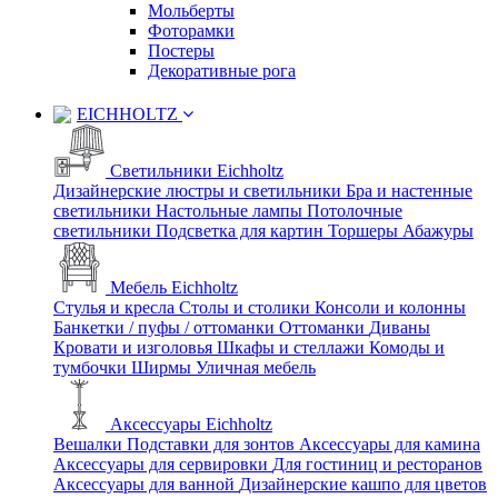
Мольберты
Фоторамки
Постеры
Декоративные рога
EICHHOLTZ
Светильники Eichholtz
Дизайнерские люстры и светильники
Бра и настенные
светильники
Настольные лампы
Потолочные
светильники
Подсветка для картин
Торшеры
Абажуры
Мебель Eichholtz
Стулья и кресла
Столы и столики
Консоли и колонны
Банкетки / пуфы / оттоманки
Оттоманки
Диваны
Кровати и изголовья
Шкафы и стеллажи
Комоды и
тумбочки
Ширмы
Уличная мебель
Аксессуары Eichholtz
Вешалки
Подставки для зонтов
Аксессуары для камина
Аксессуары для сервировки
Для гостиниц и ресторанов
Аксессуары для ванной
Дизайнерские кашпо для цветов