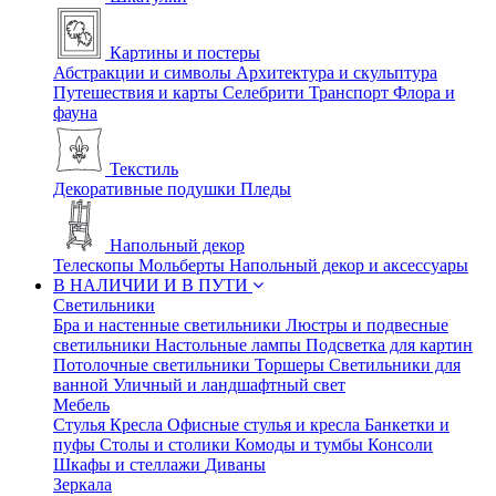
Картины и постеры
Абстракции и символы
Архитектура и скульптура
Путешествия и карты
Селебрити
Транспорт
Флора и
фауна
Текстиль
Декоративные подушки
Пледы
Напольный декор
Телескопы
Мольберты
Напольный декор и аксессуары
В НАЛИЧИИ И В ПУТИ
Светильники
Бра и настенные светильники
Люстры и подвесные
светильники
Настольные лампы
Подсветка для картин
Потолочные светильники
Торшеры
Светильники для
ванной
Уличный и ландшафтный свет
Мебель
Стулья
Кресла
Офисные стулья и кресла
Банкетки и
пуфы
Столы и столики
Комоды и тумбы
Консоли
Шкафы и стеллажи
Диваны
Зеркала