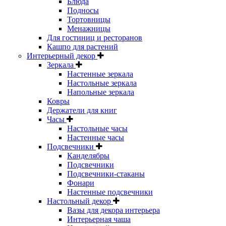
Блюда
Подносы
Тортовницы
Менажницы
Для гостиниц и ресторанов
Кашпо для растений
Интерьерный декор
Зеркала
Настенные зеркала
Настольные зеркала
Напольные зеркала
Ковры
Держатели для книг
Часы
Настольные часы
Настенные часы
Подсвечники
Канделябры
Подсвечники
Подсвечники-стаканы
Фонари
Настенные подсвечники
Настольный декор
Вазы для декора интерьера
Интерьерная чаша