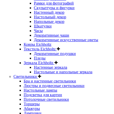
Рамки для фотографий
Скульптуры и фигурки
Настенный декор
Настольный декор
Напольные декор
Шкатулки
Часы
Декоративные чаши
Декоративные искусственные цветы
Ковры Eichholtz
Текстиль Eichholtz
Декоративные подушки
Пледы
Зеркала Eichholtz
Настенные зеркала
Настольные и напольные зеркала
Светильники
Бра и настенные светильники
Люстры и подвесные светильники
Настольные лампы
Подсветка для картин
Потолочные светильники
Торшеры
Абажуры
Лампочки