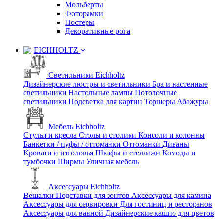
Мольберты
Фоторамки
Постеры
Декоративные рога
EICHHOLTZ
Светильники Eichholtz
Дизайнерские люстры и светильники
Бра и настенные
светильники
Настольные лампы
Потолочные
светильники
Подсветка для картин
Торшеры
Абажуры
Мебель Eichholtz
Стулья и кресла
Столы и столики
Консоли и колонны
Банкетки / пуфы / оттоманки
Оттоманки
Диваны
Кровати и изголовья
Шкафы и стеллажи
Комоды и
тумбочки
Ширмы
Уличная мебель
Аксессуары Eichholtz
Вешалки
Подставки для зонтов
Аксессуары для камина
Аксессуары для сервировки
Для гостиниц и ресторанов
Аксессуары для ванной
Дизайнерские кашпо для цветов