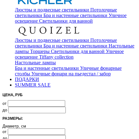
Люстры и подвесные светильники
Потолочные
светильники
Бра и настенные светильники
Уличное
освещение
Светильники для ванной
Люстры и подвесные светильники
Потолочные
светильники
Бра и настенные светильники
Настольные
лампы
Торшеры
Светильники для ванной
Уличное
освещение
Tiffany collection
Настольные лампы
Бра и настенные светильники
Уличные фонарные
столбы
Уличные фонари на пьедестал / забор
ПОДАРКИ
SUMMER SALE
ЦЕНА, РУБ
от
до
РАЗМЕРЫ:
Диаметр, см
от
до