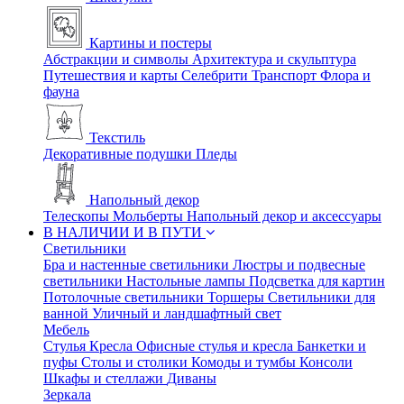
Картины и постеры
Абстракции и символы
Архитектура и скульптура
Путешествия и карты
Селебрити
Транспорт
Флора и
фауна
Текстиль
Декоративные подушки
Пледы
Напольный декор
Телескопы
Мольберты
Напольный декор и аксессуары
В НАЛИЧИИ И В ПУТИ
Светильники
Бра и настенные светильники
Люстры и подвесные
светильники
Настольные лампы
Подсветка для картин
Потолочные светильники
Торшеры
Светильники для
ванной
Уличный и ландшафтный свет
Мебель
Стулья
Кресла
Офисные стулья и кресла
Банкетки и
пуфы
Столы и столики
Комоды и тумбы
Консоли
Шкафы и стеллажи
Диваны
Зеркала