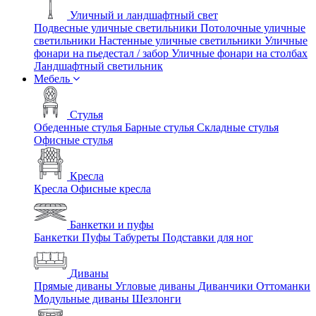
Уличный и ландшафтный свет
Подвесные уличные светильники
Потолочные уличные
светильники
Настенные уличные светильники
Уличные
фонари на пьедестал / забор
Уличные фонари на столбах
Ландшафтный светильник
Мебель
Стулья
Обеденные стулья
Барные стулья
Складные стулья
Офисные стулья
Кресла
Кресла
Офисные кресла
Банкетки и пуфы
Банкетки
Пуфы
Табуреты
Подставки для ног
Диваны
Прямые диваны
Угловые диваны
Диванчики
Оттоманки
Модульные диваны
Шезлонги