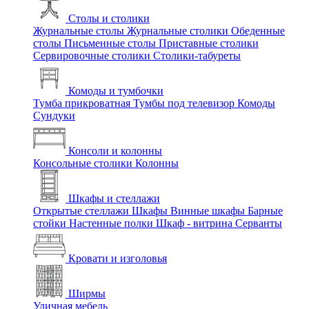
Столы и столики
Журнальные столы
Журнальные столики
Обеденные
столы
Письменные столы
Приставные столики
Сервировочные столики
Столики-табуреты
Комоды и тумбочки
Тумба прикроватная
Тумбы под телевизор
Комоды
Сундуки
Консоли и колонны
Консольные столики
Колонны
Шкафы и стеллажи
Открытые стеллажи
Шкафы
Винные шкафы
Барные
стойки
Настенные полки
Шкаф - витрина
Серванты
Кровати и изголовья
Ширмы
Уличная мебель