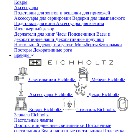
Ковры
Аксессуары
Подставки для зонтов и вешалки для прихожей
Аксессуары для сервировки
Ведерки для шампанского
Подставки для вина
Аксессуары для камина
Интерьерный декор
Держатели для книг
Часы
Подсвечники
Вазы и
декоративные чаши
Декоративные подушки
Настольный декор, статуэтки
Мольберты
Фоторамки
Постеры
Декоративные рога
Бренды
Светильники Eichholtz
Мебель Eichholtz
Аксессуары Eichholtz
Декор Eichholtz
Ковры Eichholtz
Текстиль Eichholtz
Зеркала Eichholtz
Настольные лампы
Люстры и подвесные светильники
Потолочные
светильники
Бра и настенные светильники
Подсветка