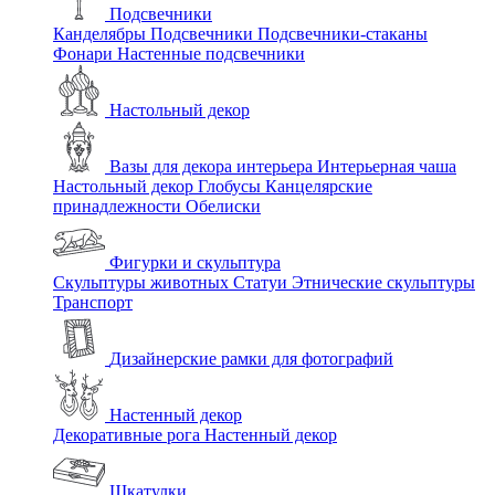
Подсвечники
Канделябры
Подсвечники
Подсвечники-стаканы
Фонари
Настенные подсвечники
Настольный декор
Вазы для декора интерьера
Интерьерная чаша
Настольный декор
Глобусы
Канцелярские
принадлежности
Обелиски
Фигурки и скульптура
Скульптуры животных
Статуи
Этнические скульптуры
Транспорт
Дизайнерские рамки для фотографий
Настенный декор
Декоративные рога
Настенный декор
Шкатулки