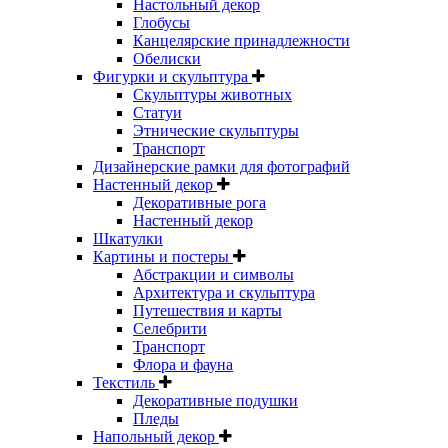
Настольный декор
Глобусы
Канцелярские принадлежности
Обелиски
Фигурки и скульптура
Скульптуры животных
Статуи
Этнические скульптуры
Транспорт
Дизайнерские рамки для фотографий
Настенный декор
Декоративные рога
Настенный декор
Шкатулки
Картины и постеры
Абстракции и символы
Архитектура и скульптура
Путешествия и карты
Селебрити
Транспорт
Флора и фауна
Текстиль
Декоративные подушки
Пледы
Напольный декор