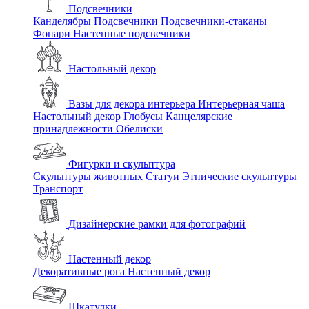
Подсвечники
Канделябры
Подсвечники
Подсвечники-стаканы
Фонари
Настенные подсвечники
Настольный декор
Вазы для декора интерьера
Интерьерная чаша
Настольный декор
Глобусы
Канцелярские
принадлежности
Обелиски
Фигурки и скульптура
Скульптуры животных
Статуи
Этнические скульптуры
Транспорт
Дизайнерские рамки для фотографий
Настенный декор
Декоративные рога
Настенный декор
Шкатулки