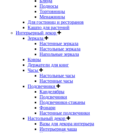
Блюда
Подносы
Тортовницы
Менажницы
Для гостиниц и ресторанов
Кашпо для растений
Интерьерный декор
Зеркала
Настенные зеркала
Настольные зеркала
Напольные зеркала
Ковры
Держатели для книг
Часы
Настольные часы
Настенные часы
Подсвечники
Канделябры
Подсвечники
Подсвечники-стаканы
Фонари
Настенные подсвечники
Настольный декор
Вазы для декора интерьера
Интерьерная чаша