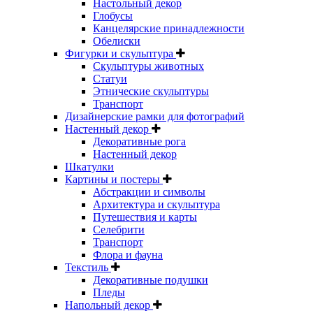
Настольный декор
Глобусы
Канцелярские принадлежности
Обелиски
Фигурки и скульптура
Скульптуры животных
Статуи
Этнические скульптуры
Транспорт
Дизайнерские рамки для фотографий
Настенный декор
Декоративные рога
Настенный декор
Шкатулки
Картины и постеры
Абстракции и символы
Архитектура и скульптура
Путешествия и карты
Селебрити
Транспорт
Флора и фауна
Текстиль
Декоративные подушки
Пледы
Напольный декор