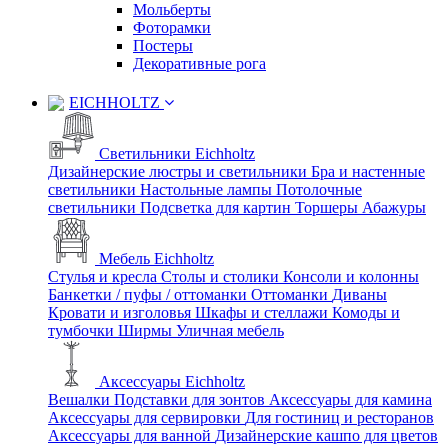
Мольберты
Фоторамки
Постеры
Декоративные рога
EICHHOLTZ
Светильники Eichholtz
Дизайнерские люстры и светильники
Бра и настенные
светильники
Настольные лампы
Потолочные
светильники
Подсветка для картин
Торшеры
Абажуры
Мебель Eichholtz
Стулья и кресла
Столы и столики
Консоли и колонны
Банкетки / пуфы / оттоманки
Оттоманки
Диваны
Кровати и изголовья
Шкафы и стеллажи
Комоды и
тумбочки
Ширмы
Уличная мебель
Аксессуары Eichholtz
Вешалки
Подставки для зонтов
Аксессуары для камина
Аксессуары для сервировки
Для гостиниц и ресторанов
Аксессуары для ванной
Дизайнерские кашпо для цветов