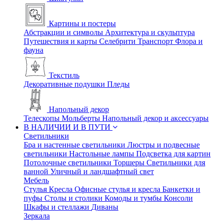
Картины и постеры
Абстракции и символы
Архитектура и скульптура
Путешествия и карты
Селебрити
Транспорт
Флора и
фауна
Текстиль
Декоративные подушки
Пледы
Напольный декор
Телескопы
Мольберты
Напольный декор и аксессуары
В НАЛИЧИИ И В ПУТИ
Светильники
Бра и настенные светильники
Люстры и подвесные
светильники
Настольные лампы
Подсветка для картин
Потолочные светильники
Торшеры
Светильники для
ванной
Уличный и ландшафтный свет
Мебель
Стулья
Кресла
Офисные стулья и кресла
Банкетки и
пуфы
Столы и столики
Комоды и тумбы
Консоли
Шкафы и стеллажи
Диваны
Зеркала