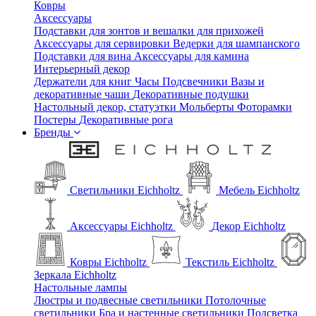
Ковры
Аксессуары
Подставки для зонтов и вешалки для прихожей
Аксессуары для сервировки
Ведерки для шампанского
Подставки для вина
Аксессуары для камина
Интерьерный декор
Держатели для книг
Часы
Подсвечники
Вазы и
декоративные чаши
Декоративные подушки
Настольный декор, статуэтки
Мольберты
Фоторамки
Постеры
Декоративные рога
Бренды
Светильники Eichholtz
Мебель Eichholtz
Аксессуары Eichholtz
Декор Eichholtz
Ковры Eichholtz
Текстиль Eichholtz
Зеркала Eichholtz
Настольные лампы
Люстры и подвесные светильники
Потолочные
светильники
Бра и настенные светильники
Подсветка