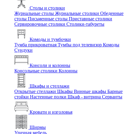
Столы и столики
Журнальные столы
Журнальные столики
Обеденные
столы
Письменные столы
Приставные столики
Сервировочные столики
Столики-табуреты
Комоды и тумбочки
Тумба прикроватная
Тумбы под телевизор
Комоды
Сундуки
Консоли и колонны
Консольные столики
Колонны
Шкафы и стеллажи
Открытые стеллажи
Шкафы
Винные шкафы
Барные
стойки
Настенные полки
Шкаф - витрина
Серванты
Кровати и изголовья
Ширмы
Уличная мебель