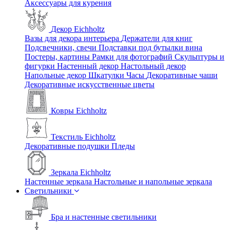
Аксессуары для курения
Декор Eichholtz
Вазы для декора интерьера
Держатели для книг
Подсвечники, свечи
Подставки под бутылки вина
Постеры, картины
Рамки для фотографий
Скульптуры и
фигурки
Настенный декор
Настольный декор
Напольные декор
Шкатулки
Часы
Декоративные чаши
Декоративные искусственные цветы
Ковры Eichholtz
Текстиль Eichholtz
Декоративные подушки
Пледы
Зеркала Eichholtz
Настенные зеркала
Настольные и напольные зеркала
Светильники
Бра и настенные светильники