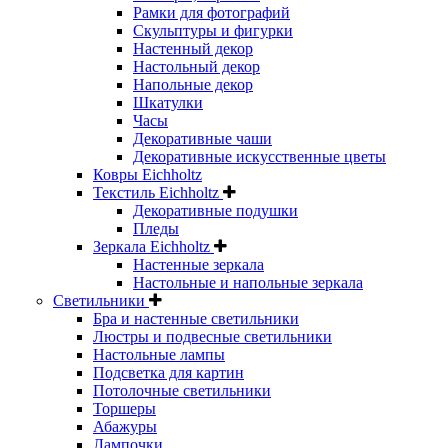
Рамки для фотографий
Скульптуры и фигурки
Настенный декор
Настольный декор
Напольные декор
Шкатулки
Часы
Декоративные чаши
Декоративные искусственные цветы
Ковры Eichholtz
Текстиль Eichholtz
Декоративные подушки
Пледы
Зеркала Eichholtz
Настенные зеркала
Настольные и напольные зеркала
Светильники
Бра и настенные светильники
Люстры и подвесные светильники
Настольные лампы
Подсветка для картин
Потолочные светильники
Торшеры
Абажуры
Лампочки