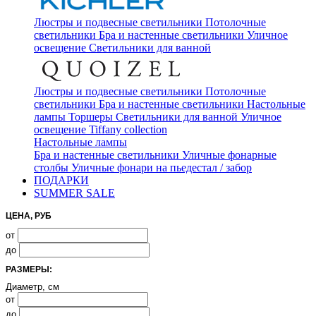
Люстры и подвесные светильники
Потолочные
светильники
Бра и настенные светильники
Уличное
освещение
Светильники для ванной
Люстры и подвесные светильники
Потолочные
светильники
Бра и настенные светильники
Настольные
лампы
Торшеры
Светильники для ванной
Уличное
освещение
Tiffany collection
Настольные лампы
Бра и настенные светильники
Уличные фонарные
столбы
Уличные фонари на пьедестал / забор
ПОДАРКИ
SUMMER SALE
ЦЕНА, РУБ
от
до
РАЗМЕРЫ:
Диаметр, см
от
до