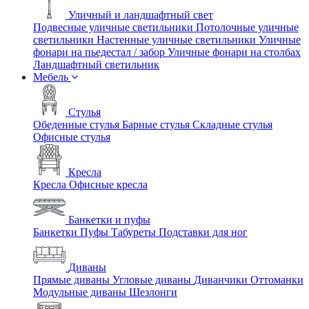
Уличный и ландшафтный свет
Подвесные уличные светильники
Потолочные уличные
светильники
Настенные уличные светильники
Уличные
фонари на пьедестал / забор
Уличные фонари на столбах
Ландшафтный светильник
Мебель
Стулья
Обеденные стулья
Барные стулья
Складные стулья
Офисные стулья
Кресла
Кресла
Офисные кресла
Банкетки и пуфы
Банкетки
Пуфы
Табуреты
Подставки для ног
Диваны
Прямые диваны
Угловые диваны
Диванчики
Оттоманки
Модульные диваны
Шезлонги