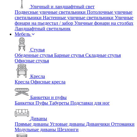
Уличный и ландшафтный свет
Подвесные уличные светильники
Потолочные уличные
светильники
Настенные уличные светильники
Уличные
фонари на пьедестал / забор
Уличные фонари на столбах
Ландшафтный светильник
Мебель
Стулья
Обеденные стулья
Барные стулья
Складные стулья
Офисные стулья
Кресла
Кресла
Офисные кресла
Банкетки и пуфы
Банкетки
Пуфы
Табуреты
Подставки для ног
Диваны
Прямые диваны
Угловые диваны
Диванчики
Оттоманки
Модульные диваны
Шезлонги