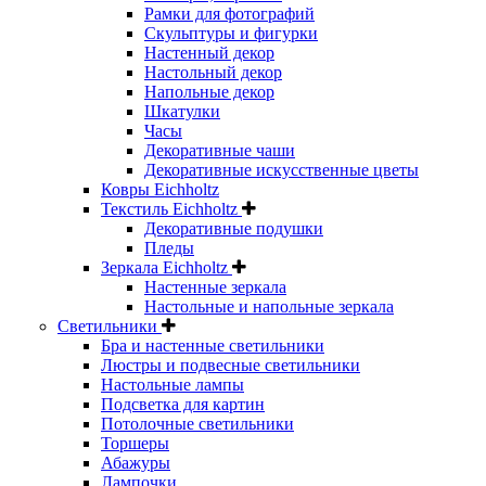
Рамки для фотографий
Скульптуры и фигурки
Настенный декор
Настольный декор
Напольные декор
Шкатулки
Часы
Декоративные чаши
Декоративные искусственные цветы
Ковры Eichholtz
Текстиль Eichholtz
Декоративные подушки
Пледы
Зеркала Eichholtz
Настенные зеркала
Настольные и напольные зеркала
Светильники
Бра и настенные светильники
Люстры и подвесные светильники
Настольные лампы
Подсветка для картин
Потолочные светильники
Торшеры
Абажуры
Лампочки