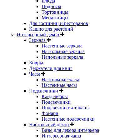
Блюда
Подносы
Тортовницы
Менажницы
Для гостиниц и ресторанов
Кашпо для растений
Интерьерный декор
Зеркала
Настенные зеркала
Настольные зеркала
Напольные зеркала
Ковры
Держатели для книг
Часы
Настольные часы
Настенные часы
Подсвечники
Канделябры
Подсвечники
Подсвечники-стаканы
Фонари
Настенные подсвечники
Настольный декор
Вазы для декора интерьера
Интерьерная чаша