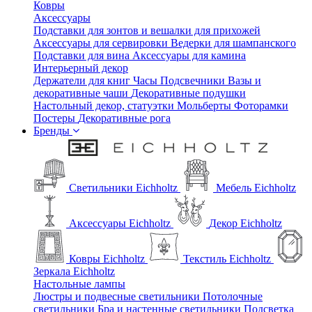
Ковры
Аксессуары
Подставки для зонтов и вешалки для прихожей
Аксессуары для сервировки
Ведерки для шампанского
Подставки для вина
Аксессуары для камина
Интерьерный декор
Держатели для книг
Часы
Подсвечники
Вазы и
декоративные чаши
Декоративные подушки
Настольный декор, статуэтки
Мольберты
Фоторамки
Постеры
Декоративные рога
Бренды
Светильники Eichholtz
Мебель Eichholtz
Аксессуары Eichholtz
Декор Eichholtz
Ковры Eichholtz
Текстиль Eichholtz
Зеркала Eichholtz
Настольные лампы
Люстры и подвесные светильники
Потолочные
светильники
Бра и настенные светильники
Подсветка