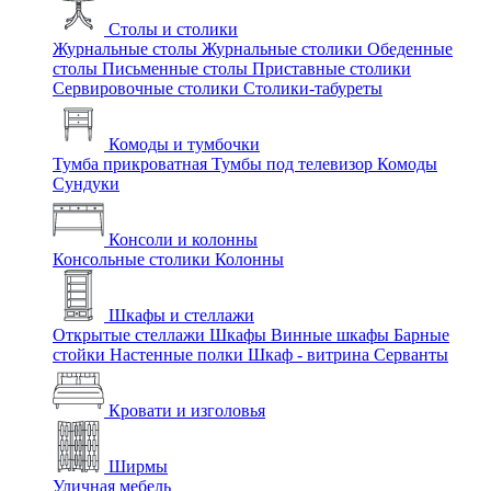
Столы и столики
Журнальные столы
Журнальные столики
Обеденные
столы
Письменные столы
Приставные столики
Сервировочные столики
Столики-табуреты
Комоды и тумбочки
Тумба прикроватная
Тумбы под телевизор
Комоды
Сундуки
Консоли и колонны
Консольные столики
Колонны
Шкафы и стеллажи
Открытые стеллажи
Шкафы
Винные шкафы
Барные
стойки
Настенные полки
Шкаф - витрина
Серванты
Кровати и изголовья
Ширмы
Уличная мебель