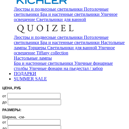
Люстры и подвесные светильники
Потолочные
светильники
Бра и настенные светильники
Уличное
освещение
Светильники для ванной
Люстры и подвесные светильники
Потолочные
светильники
Бра и настенные светильники
Настольные
лампы
Торшеры
Светильники для ванной
Уличное
освещение
Tiffany collection
Настольные лампы
Бра и настенные светильники
Уличные фонарные
столбы
Уличные фонари на пьедестал / забор
ПОДАРКИ
SUMMER SALE
ЦЕНА, РУБ
от
до
РАЗМЕРЫ:
Ширина, -см-
от
до