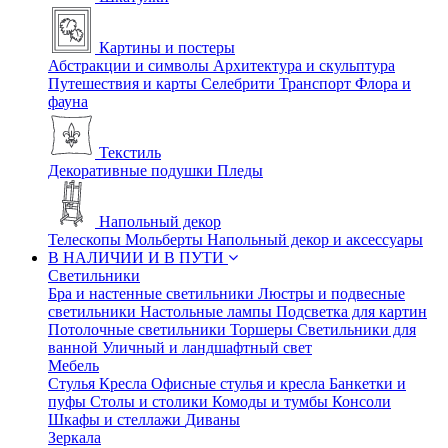
Картины и постеры
Абстракции и символы
Архитектура и скульптура
Путешествия и карты
Селебрити
Транспорт
Флора и
фауна
Текстиль
Декоративные подушки
Пледы
Напольный декор
Телескопы
Мольберты
Напольный декор и аксессуары
В НАЛИЧИИ И В ПУТИ
Светильники
Бра и настенные светильники
Люстры и подвесные
светильники
Настольные лампы
Подсветка для картин
Потолочные светильники
Торшеры
Светильники для
ванной
Уличный и ландшафтный свет
Мебель
Стулья
Кресла
Офисные стулья и кресла
Банкетки и
пуфы
Столы и столики
Комоды и тумбы
Консоли
Шкафы и стеллажи
Диваны
Зеркала