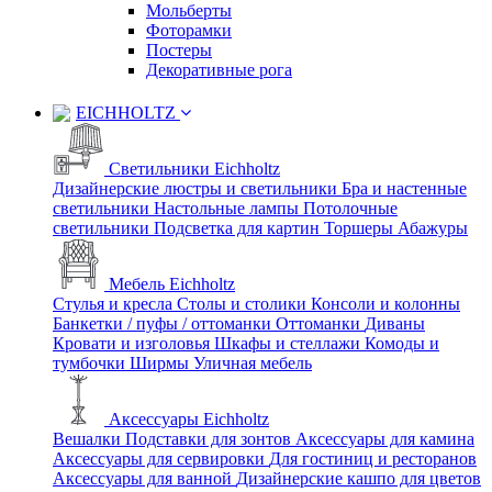
Мольберты
Фоторамки
Постеры
Декоративные рога
EICHHOLTZ
Светильники Eichholtz
Дизайнерские люстры и светильники
Бра и настенные
светильники
Настольные лампы
Потолочные
светильники
Подсветка для картин
Торшеры
Абажуры
Мебель Eichholtz
Стулья и кресла
Столы и столики
Консоли и колонны
Банкетки / пуфы / оттоманки
Оттоманки
Диваны
Кровати и изголовья
Шкафы и стеллажи
Комоды и
тумбочки
Ширмы
Уличная мебель
Аксессуары Eichholtz
Вешалки
Подставки для зонтов
Аксессуары для камина
Аксессуары для сервировки
Для гостиниц и ресторанов
Аксессуары для ванной
Дизайнерские кашпо для цветов