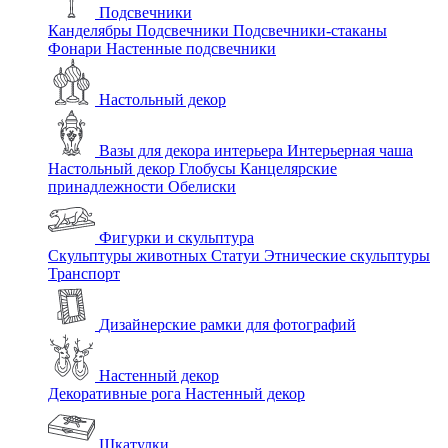
Подсвечники
Канделябры
Подсвечники
Подсвечники-стаканы
Фонари
Настенные подсвечники
Настольный декор
Вазы для декора интерьера
Интерьерная чаша
Настольный декор
Глобусы
Канцелярские
принадлежности
Обелиски
Фигурки и скульптура
Скульптуры животных
Статуи
Этнические скульптуры
Транспорт
Дизайнерские рамки для фотографий
Настенный декор
Декоративные рога
Настенный декор
Шкатулки