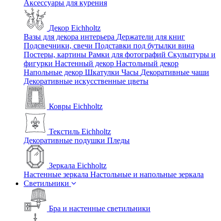
Аксессуары для курения
Декор Eichholtz
Вазы для декора интерьера
Держатели для книг
Подсвечники, свечи
Подставки под бутылки вина
Постеры, картины
Рамки для фотографий
Скульптуры и
фигурки
Настенный декор
Настольный декор
Напольные декор
Шкатулки
Часы
Декоративные чаши
Декоративные искусственные цветы
Ковры Eichholtz
Текстиль Eichholtz
Декоративные подушки
Пледы
Зеркала Eichholtz
Настенные зеркала
Настольные и напольные зеркала
Светильники
Бра и настенные светильники