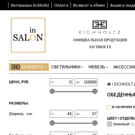
Интерьеры Eichholtz
Оплата
Возврат и обмен
Акции и скид
ОФИЦИАЛЬНАЯ ПРОДУКЦИЯ
EICHHOLTZ
EICHHOLTZ
СВЕТИЛЬНИКИ
МЕБЕЛЬ
АКСЕССУА
ЦЕНА, РУБ
от
до
EICHHOLT
ОБЕДЕННЫЕ
РАЗМЕРЫ:
в наличии и
Ширина, -см-
от
до
ЦВЕТ / ОТДЕЛК
бежевый
(1)