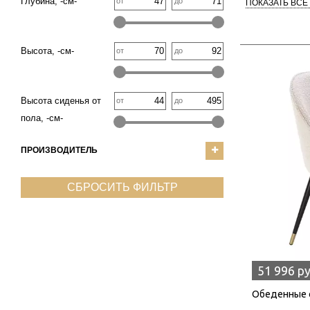
Глубина, -см-
от
до
ПОКАЗАТЬ ВСЕ
Высота, -см-
от
до
Высота сиденья от
от
до
пола, -см-
ПРОИЗВОДИТЕЛЬ
СБРОСИТЬ ФИЛЬТР
51 996 р
Обеденные с