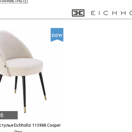
 ПАРАМЕТРЫ
(1)
уб
тулья Eichholtz 113988 Cooper
One