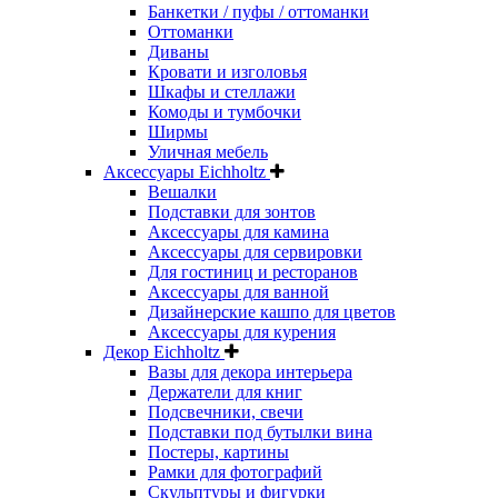
Банкетки / пуфы / оттоманки
Оттоманки
Диваны
Кровати и изголовья
Шкафы и стеллажи
Комоды и тумбочки
Ширмы
Уличная мебель
Аксессуары Eichholtz
Вешалки
Подставки для зонтов
Аксессуары для камина
Аксессуары для сервировки
Для гостиниц и ресторанов
Аксессуары для ванной
Дизайнерские кашпо для цветов
Аксессуары для курения
Декор Eichholtz
Вазы для декора интерьера
Держатели для книг
Подсвечники, свечи
Подставки под бутылки вина
Постеры, картины
Рамки для фотографий
Скульптуры и фигурки