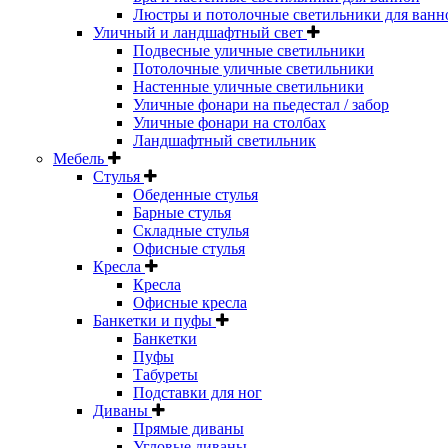
Люстры и потолочные светильники для ванн
Уличный и ландшафтный свет
Подвесные уличные светильники
Потолочные уличные светильники
Настенные уличные светильники
Уличные фонари на пьедестал / забор
Уличные фонари на столбах
Ландшафтный светильник
Мебель
Стулья
Обеденные стулья
Барные стулья
Складные стулья
Офисные стулья
Кресла
Кресла
Офисные кресла
Банкетки и пуфы
Банкетки
Пуфы
Табуреты
Подставки для ног
Диваны
Прямые диваны
Угловые диваны