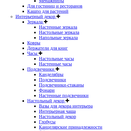
Менажницы
Для гостиниц и ресторанов
Кашпо для растений
Интерьерный декор
Зеркала
Настенные зеркала
Настольные зеркала
Напольные зеркала
Ковры
Держатели для книг
Часы
Настольные часы
Настенные часы
Подсвечники
Канделябры
Подсвечники
Подсвечники-стаканы
Фонари
Настенные подсвечники
Настольный декор
Вазы для декора интерьера
Интерьерная чаша
Настольный декор
Глобусы
Канцелярские принадлежности