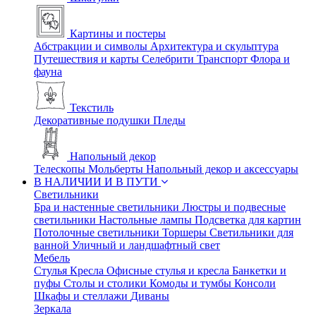
Картины и постеры
Абстракции и символы
Архитектура и скульптура
Путешествия и карты
Селебрити
Транспорт
Флора и
фауна
Текстиль
Декоративные подушки
Пледы
Напольный декор
Телескопы
Мольберты
Напольный декор и аксессуары
В НАЛИЧИИ И В ПУТИ
Светильники
Бра и настенные светильники
Люстры и подвесные
светильники
Настольные лампы
Подсветка для картин
Потолочные светильники
Торшеры
Светильники для
ванной
Уличный и ландшафтный свет
Мебель
Стулья
Кресла
Офисные стулья и кресла
Банкетки и
пуфы
Столы и столики
Комоды и тумбы
Консоли
Шкафы и стеллажи
Диваны
Зеркала