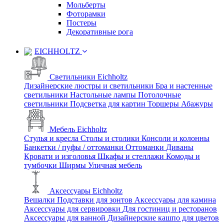
Мольберты
Фоторамки
Постеры
Декоративные рога
EICHHOLTZ
Светильники Eichholtz
Дизайнерские люстры и светильники
Бра и настенные
светильники
Настольные лампы
Потолочные
светильники
Подсветка для картин
Торшеры
Абажуры
Мебель Eichholtz
Стулья и кресла
Столы и столики
Консоли и колонны
Банкетки / пуфы / оттоманки
Оттоманки
Диваны
Кровати и изголовья
Шкафы и стеллажи
Комоды и
тумбочки
Ширмы
Уличная мебель
Аксессуары Eichholtz
Вешалки
Подставки для зонтов
Аксессуары для камина
Аксессуары для сервировки
Для гостиниц и ресторанов
Аксессуары для ванной
Дизайнерские кашпо для цветов