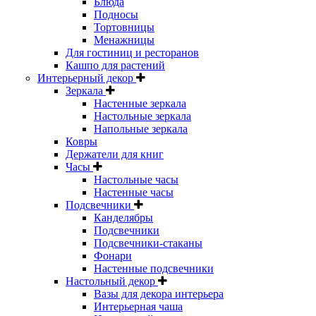
Блюда
Подносы
Тортовницы
Менажницы
Для гостиниц и ресторанов
Кашпо для растений
Интерьерный декор
Зеркала
Настенные зеркала
Настольные зеркала
Напольные зеркала
Ковры
Держатели для книг
Часы
Настольные часы
Настенные часы
Подсвечники
Канделябры
Подсвечники
Подсвечники-стаканы
Фонари
Настенные подсвечники
Настольный декор
Вазы для декора интерьера
Интерьерная чаша