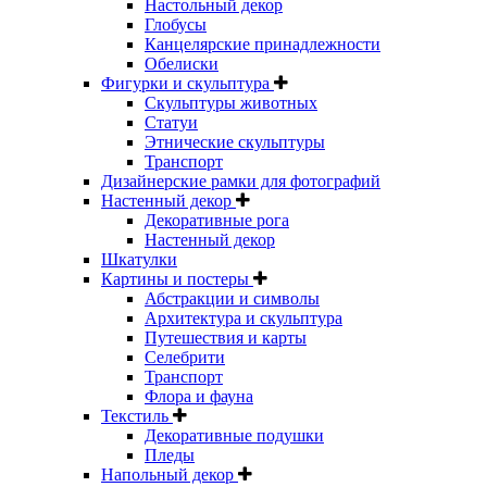
Настольный декор
Глобусы
Канцелярские принадлежности
Обелиски
Фигурки и скульптура
Скульптуры животных
Статуи
Этнические скульптуры
Транспорт
Дизайнерские рамки для фотографий
Настенный декор
Декоративные рога
Настенный декор
Шкатулки
Картины и постеры
Абстракции и символы
Архитектура и скульптура
Путешествия и карты
Селебрити
Транспорт
Флора и фауна
Текстиль
Декоративные подушки
Пледы
Напольный декор