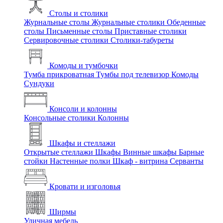
Столы и столики
Журнальные столы
Журнальные столики
Обеденные
столы
Письменные столы
Приставные столики
Сервировочные столики
Столики-табуреты
Комоды и тумбочки
Тумба прикроватная
Тумбы под телевизор
Комоды
Сундуки
Консоли и колонны
Консольные столики
Колонны
Шкафы и стеллажи
Открытые стеллажи
Шкафы
Винные шкафы
Барные
стойки
Настенные полки
Шкаф - витрина
Серванты
Кровати и изголовья
Ширмы
Уличная мебель