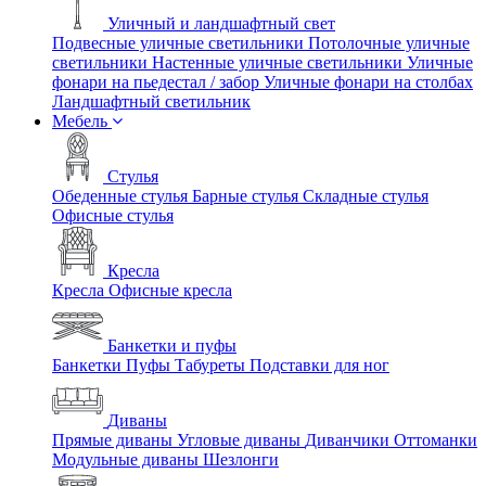
Уличный и ландшафтный свет
Подвесные уличные светильники
Потолочные уличные
светильники
Настенные уличные светильники
Уличные
фонари на пьедестал / забор
Уличные фонари на столбах
Ландшафтный светильник
Мебель
Стулья
Обеденные стулья
Барные стулья
Складные стулья
Офисные стулья
Кресла
Кресла
Офисные кресла
Банкетки и пуфы
Банкетки
Пуфы
Табуреты
Подставки для ног
Диваны
Прямые диваны
Угловые диваны
Диванчики
Оттоманки
Модульные диваны
Шезлонги