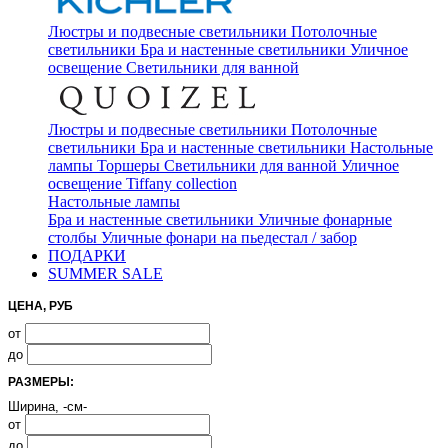
Люстры и подвесные светильники
Потолочные
светильники
Бра и настенные светильники
Уличное
освещение
Светильники для ванной
Люстры и подвесные светильники
Потолочные
светильники
Бра и настенные светильники
Настольные
лампы
Торшеры
Светильники для ванной
Уличное
освещение
Tiffany collection
Настольные лампы
Бра и настенные светильники
Уличные фонарные
столбы
Уличные фонари на пьедестал / забор
ПОДАРКИ
SUMMER SALE
ЦЕНА, РУБ
от
до
РАЗМЕРЫ:
Ширина, -см-
от
до