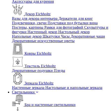
Аксессуары для курения
Декор Eichholtz
Вазы для декора интерьера
Держатели для книг
Подсвечники, свечи
Подставки под бутылки вина
Постеры, картины
Рамки для фотографий
Скульптуры и
фигурки
Настенный декор
Настольный декор
Напольные декор
Шкатулки
Часы
Декоративные чаши
Декоративные искусственные цветы
Ковры Eichholtz
Текстиль Eichholtz
Декоративные подушки
Пледы
Зеркала Eichholtz
Настенные зеркала
Настольные и напольные зеркала
Светильники
Бра и настенные светильники