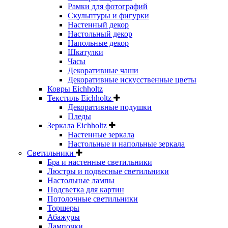
Рамки для фотографий
Скульптуры и фигурки
Настенный декор
Настольный декор
Напольные декор
Шкатулки
Часы
Декоративные чаши
Декоративные искусственные цветы
Ковры Eichholtz
Текстиль Eichholtz
Декоративные подушки
Пледы
Зеркала Eichholtz
Настенные зеркала
Настольные и напольные зеркала
Светильники
Бра и настенные светильники
Люстры и подвесные светильники
Настольные лампы
Подсветка для картин
Потолочные светильники
Торшеры
Абажуры
Лампочки