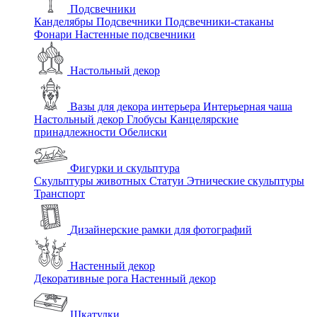
Подсвечники
Канделябры
Подсвечники
Подсвечники-стаканы
Фонари
Настенные подсвечники
Настольный декор
Вазы для декора интерьера
Интерьерная чаша
Настольный декор
Глобусы
Канцелярские
принадлежности
Обелиски
Фигурки и скульптура
Скульптуры животных
Статуи
Этнические скульптуры
Транспорт
Дизайнерские рамки для фотографий
Настенный декор
Декоративные рога
Настенный декор
Шкатулки