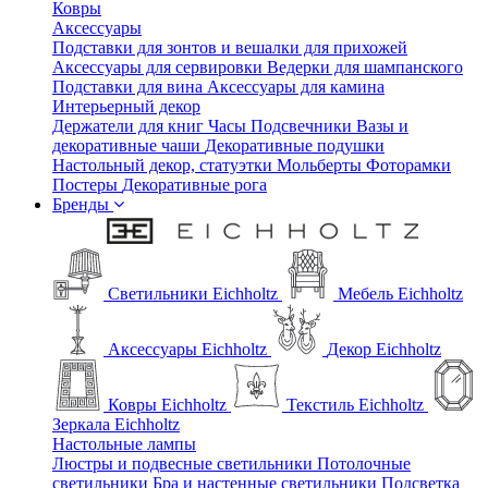
Ковры
Аксессуары
Подставки для зонтов и вешалки для прихожей
Аксессуары для сервировки
Ведерки для шампанского
Подставки для вина
Аксессуары для камина
Интерьерный декор
Держатели для книг
Часы
Подсвечники
Вазы и
декоративные чаши
Декоративные подушки
Настольный декор, статуэтки
Мольберты
Фоторамки
Постеры
Декоративные рога
Бренды
Светильники Eichholtz
Мебель Eichholtz
Аксессуары Eichholtz
Декор Eichholtz
Ковры Eichholtz
Текстиль Eichholtz
Зеркала Eichholtz
Настольные лампы
Люстры и подвесные светильники
Потолочные
светильники
Бра и настенные светильники
Подсветка