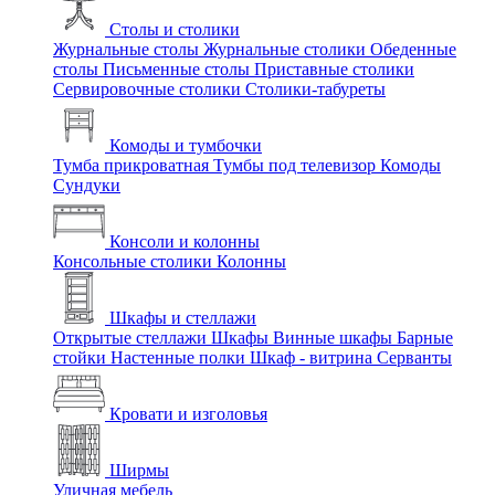
Столы и столики
Журнальные столы
Журнальные столики
Обеденные
столы
Письменные столы
Приставные столики
Сервировочные столики
Столики-табуреты
Комоды и тумбочки
Тумба прикроватная
Тумбы под телевизор
Комоды
Сундуки
Консоли и колонны
Консольные столики
Колонны
Шкафы и стеллажи
Открытые стеллажи
Шкафы
Винные шкафы
Барные
стойки
Настенные полки
Шкаф - витрина
Серванты
Кровати и изголовья
Ширмы
Уличная мебель