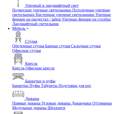
Уличный и ландшафтный свет
Подвесные уличные светильники
Потолочные уличные
светильники
Настенные уличные светильники
Уличные
фонари на пьедестал / забор
Уличные фонари на столбах
Ландшафтный светильник
Мебель
Стулья
Обеденные стулья
Барные стулья
Складные стулья
Офисные стулья
Кресла
Кресла
Офисные кресла
Банкетки и пуфы
Банкетки
Пуфы
Табуреты
Подставки для ног
Диваны
Прямые диваны
Угловые диваны
Диванчики
Оттоманки
Модульные диваны
Шезлонги