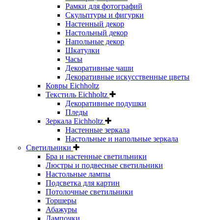
Рамки для фотографий
Скульптуры и фигурки
Настенный декор
Настольный декор
Напольные декор
Шкатулки
Часы
Декоративные чаши
Декоративные искусственные цветы
Ковры Eichholtz
Текстиль Eichholtz
Декоративные подушки
Пледы
Зеркала Eichholtz
Настенные зеркала
Настольные и напольные зеркала
Светильники
Бра и настенные светильники
Люстры и подвесные светильники
Настольные лампы
Подсветка для картин
Потолочные светильники
Торшеры
Абажуры
Лампочки