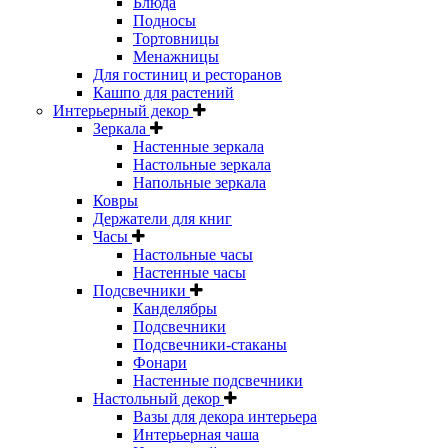
Блюда
Подносы
Тортовницы
Менажницы
Для гостиниц и ресторанов
Кашпо для растений
Интерьерный декор
Зеркала
Настенные зеркала
Настольные зеркала
Напольные зеркала
Ковры
Держатели для книг
Часы
Настольные часы
Настенные часы
Подсвечники
Канделябры
Подсвечники
Подсвечники-стаканы
Фонари
Настенные подсвечники
Настольный декор
Вазы для декора интерьера
Интерьерная чаша