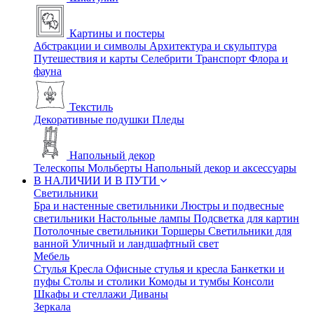
Картины и постеры
Абстракции и символы
Архитектура и скульптура
Путешествия и карты
Селебрити
Транспорт
Флора и
фауна
Текстиль
Декоративные подушки
Пледы
Напольный декор
Телескопы
Мольберты
Напольный декор и аксессуары
В НАЛИЧИИ И В ПУТИ
Светильники
Бра и настенные светильники
Люстры и подвесные
светильники
Настольные лампы
Подсветка для картин
Потолочные светильники
Торшеры
Светильники для
ванной
Уличный и ландшафтный свет
Мебель
Стулья
Кресла
Офисные стулья и кресла
Банкетки и
пуфы
Столы и столики
Комоды и тумбы
Консоли
Шкафы и стеллажи
Диваны
Зеркала