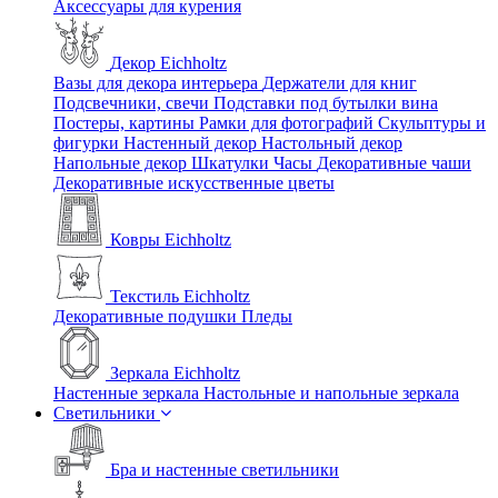
Аксессуары для курения
Декор Eichholtz
Вазы для декора интерьера
Держатели для книг
Подсвечники, свечи
Подставки под бутылки вина
Постеры, картины
Рамки для фотографий
Скульптуры и
фигурки
Настенный декор
Настольный декор
Напольные декор
Шкатулки
Часы
Декоративные чаши
Декоративные искусственные цветы
Ковры Eichholtz
Текстиль Eichholtz
Декоративные подушки
Пледы
Зеркала Eichholtz
Настенные зеркала
Настольные и напольные зеркала
Светильники
Бра и настенные светильники