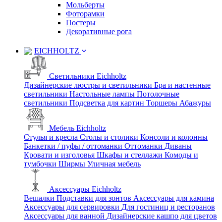
Мольберты
Фоторамки
Постеры
Декоративные рога
EICHHOLTZ
Светильники Eichholtz
Дизайнерские люстры и светильники
Бра и настенные
светильники
Настольные лампы
Потолочные
светильники
Подсветка для картин
Торшеры
Абажуры
Мебель Eichholtz
Стулья и кресла
Столы и столики
Консоли и колонны
Банкетки / пуфы / оттоманки
Оттоманки
Диваны
Кровати и изголовья
Шкафы и стеллажи
Комоды и
тумбочки
Ширмы
Уличная мебель
Аксессуары Eichholtz
Вешалки
Подставки для зонтов
Аксессуары для камина
Аксессуары для сервировки
Для гостиниц и ресторанов
Аксессуары для ванной
Дизайнерские кашпо для цветов