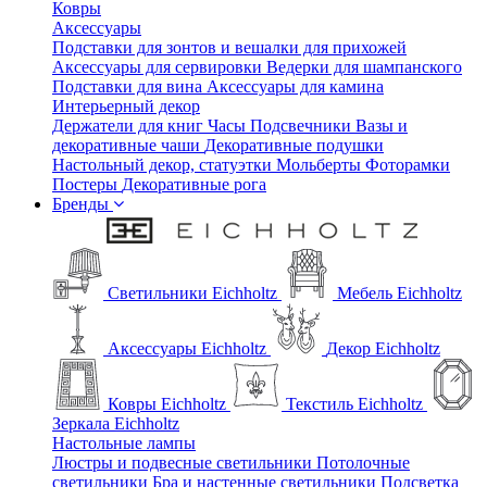
Ковры
Аксессуары
Подставки для зонтов и вешалки для прихожей
Аксессуары для сервировки
Ведерки для шампанского
Подставки для вина
Аксессуары для камина
Интерьерный декор
Держатели для книг
Часы
Подсвечники
Вазы и
декоративные чаши
Декоративные подушки
Настольный декор, статуэтки
Мольберты
Фоторамки
Постеры
Декоративные рога
Бренды
Светильники Eichholtz
Мебель Eichholtz
Аксессуары Eichholtz
Декор Eichholtz
Ковры Eichholtz
Текстиль Eichholtz
Зеркала Eichholtz
Настольные лампы
Люстры и подвесные светильники
Потолочные
светильники
Бра и настенные светильники
Подсветка