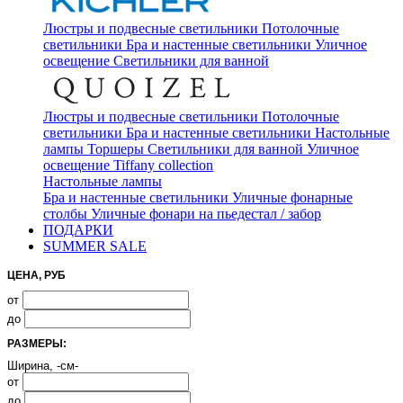
Люстры и подвесные светильники
Потолочные
светильники
Бра и настенные светильники
Уличное
освещение
Светильники для ванной
Люстры и подвесные светильники
Потолочные
светильники
Бра и настенные светильники
Настольные
лампы
Торшеры
Светильники для ванной
Уличное
освещение
Tiffany collection
Настольные лампы
Бра и настенные светильники
Уличные фонарные
столбы
Уличные фонари на пьедестал / забор
ПОДАРКИ
SUMMER SALE
ЦЕНА, РУБ
от
до
РАЗМЕРЫ:
Ширина, -см-
от
до