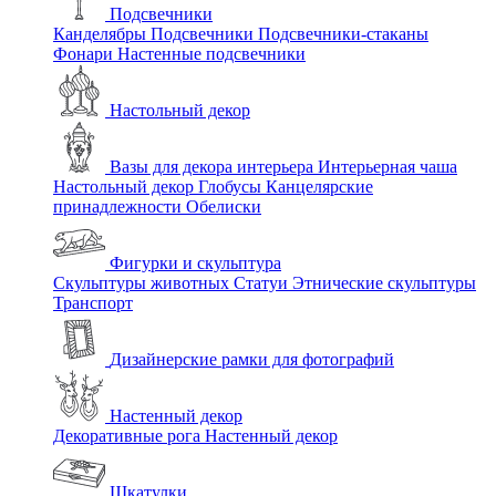
Подсвечники
Канделябры
Подсвечники
Подсвечники-стаканы
Фонари
Настенные подсвечники
Настольный декор
Вазы для декора интерьера
Интерьерная чаша
Настольный декор
Глобусы
Канцелярские
принадлежности
Обелиски
Фигурки и скульптура
Скульптуры животных
Статуи
Этнические скульптуры
Транспорт
Дизайнерские рамки для фотографий
Настенный декор
Декоративные рога
Настенный декор
Шкатулки