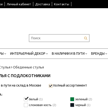
ки
Личный кабинет
Доставка
Контакты
РЫ
ИНТЕРЬЕРНЫЙ ДЕКОР
В НАЛИЧИИ И В ПУТИ
БРЕНДЫ
Стулья
Обеденные стулья
УЛЬЯ С ПОДЛОКОТНИКАМИ
 в пути на склад в Москве
полный ассортимент
А:
белый
зеленый
(1)
(2)
слоновая кость
черный
(2)
(1)