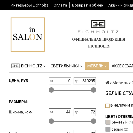
Интерьеры Eichholtz
Оплата
Возврат и обмен
Акции и скид
ОФИЦИАЛЬНАЯ ПРОДУКЦИЯ
EICHHOLTZ
EICHHOLTZ
СВЕТИЛЬНИКИ
МЕБЕЛЬ
АКСЕССУА
ЦЕНА, РУБ
от
до
Мебель
БЕЛЫЕ СТ
РАЗМЕРЫ:
в наличии и
Ширина, -см-
от
до
ЦВЕТ / ОТДЕЛК
бежевый
(4)
серый
(2)