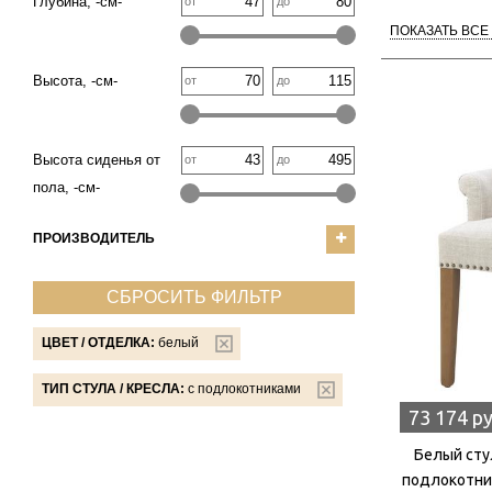
Глубина, -см-
от
до
ПОКАЗАТЬ ВСЕ
Высота, -см-
от
до
Высота сиденья от
от
до
пола, -см-
ПРОИЗВОДИТЕЛЬ
СБРОСИТЬ ФИЛЬТР
ЦВЕТ / ОТДЕЛКА:
белый
ТИП СТУЛА / КРЕСЛА:
с подлокотниками
73 174 р
Белый стул
подлокотни