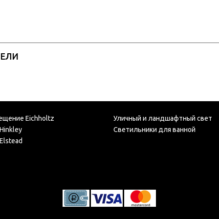
РЕЛИ
ещение Eichholtz
Уличный и ландшафтный свет
Hinkley
Светильники для ванной
Elstead