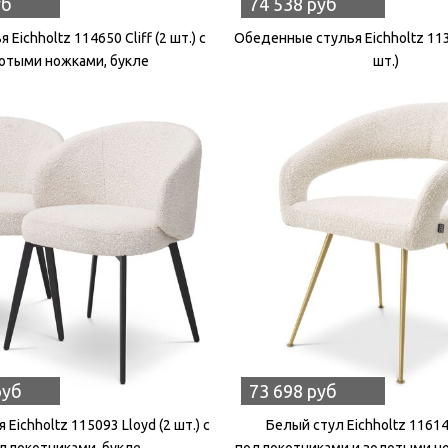
уб
74 538 руб
 Eichholtz 114650 Cliff (2 шт.) с
Обеденные стулья Eichholtz 113
отыми ножками, букле
шт.)
руб
73 698 руб
Eichholtz 115093 Lloyd (2 шт.) с
Белый стул Eichholtz 11614
длокотниками, букле
подлокотниками и золотыми но