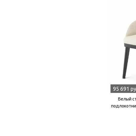
95 691 р
Белый ст
подлокотни