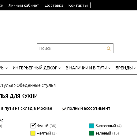
ки
Личный кабинет
Доставка
Контакты
РЫ
ИНТЕРЬЕРНЫЙ ДЕКОР
В НАЛИЧИИ И В ПУТИ
БРЕНДЫ
Стулья
Обеденные стулья
ЛЬЯ ДЛЯ КУХНИ
 в пути на склад в Москве
полный ассортимент
А:
белый
бирюзовый
0)
(36)
(4)
желтый
зеленый
(1)
(15)