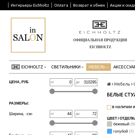
Интерьеры Eichholtz
Оплата
Возврат и обмен
Акции и скид
ОФИЦИАЛЬНАЯ ПРОДУКЦИЯ
EICHHOLTZ
EICHHOLTZ
СВЕТИЛЬНИКИ
МЕБЕЛЬ
АКСЕССУА
ЦЕНА, РУБ
от
до
Мебель
БЕЛЫЕ СТУ
РАЗМЕРЫ:
в наличии и
Ширина, -см-
от
до
ЦВЕТ / ОТДЕЛК
бежевый
(5
голубой
(7)