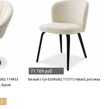
71 769 руб
oltz 114953
Белый стул Eichholtz 115772 Halard, рогожка
, букле
12