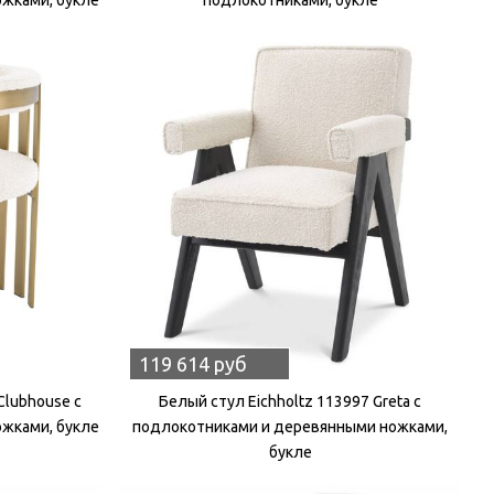
119 614 руб
Clubhouse с
Белый стул Eichholtz 113997 Greta с
жками, букле
подлокотниками и деревянными ножками,
букле