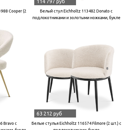
114 797 руб
988 Cooper (2
Белый стул Eichholtz 113482 Donato с
подлокотниками и золотыми ножками, букле
63 212 руб
6 Bravo с
Белые стулья Eichholtz 116574 Filmore (2 шт.) с
жками, букле
подлокотниками, букле