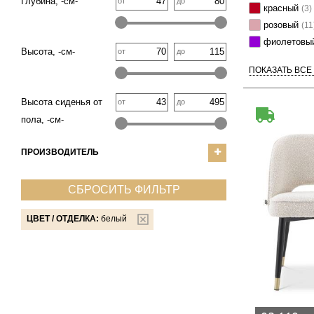
Глубина, -см-
от
до
красный
(3)
розовый
(11
фиолетовы
Высота, -см-
от
до
ПОКАЗАТЬ ВСЕ
Высота сиденья от
от
до
пола, -см-
ПРОИЗВОДИТЕЛЬ
СБРОСИТЬ ФИЛЬТР
ЦВЕТ / ОТДЕЛКА:
белый