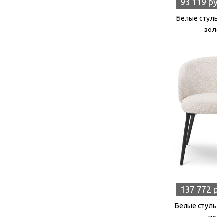
93 119 р
Белые стулья
зол
137 772 
Белые стулья 
по