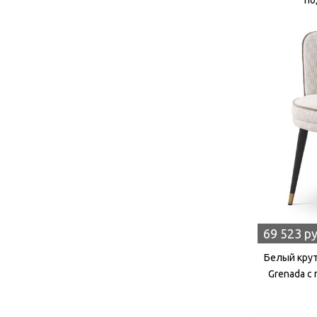
69 523 р
Белый крут
Grenada с