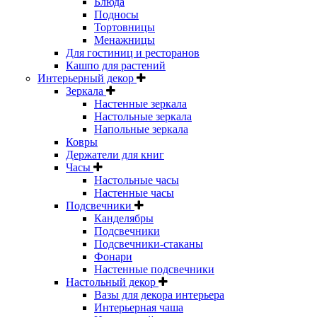
Блюда
Подносы
Тортовницы
Менажницы
Для гостиниц и ресторанов
Кашпо для растений
Интерьерный декор
Зеркала
Настенные зеркала
Настольные зеркала
Напольные зеркала
Ковры
Держатели для книг
Часы
Настольные часы
Настенные часы
Подсвечники
Канделябры
Подсвечники
Подсвечники-стаканы
Фонари
Настенные подсвечники
Настольный декор
Вазы для декора интерьера
Интерьерная чаша