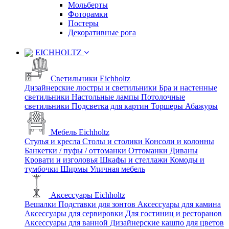
Мольберты
Фоторамки
Постеры
Декоративные рога
EICHHOLTZ
Светильники Eichholtz
Дизайнерские люстры и светильники
Бра и настенные
светильники
Настольные лампы
Потолочные
светильники
Подсветка для картин
Торшеры
Абажуры
Мебель Eichholtz
Стулья и кресла
Столы и столики
Консоли и колонны
Банкетки / пуфы / оттоманки
Оттоманки
Диваны
Кровати и изголовья
Шкафы и стеллажи
Комоды и
тумбочки
Ширмы
Уличная мебель
Аксессуары Eichholtz
Вешалки
Подставки для зонтов
Аксессуары для камина
Аксессуары для сервировки
Для гостиниц и ресторанов
Аксессуары для ванной
Дизайнерские кашпо для цветов