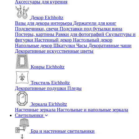
Аксессуары для курения
Декор Eichholtz
Вазы для декора интерьера
Держатели для книг
Подсвечники, свечи
Подставки под бутылки вина
Постеры, картины
Рамки для фотографий
Скульптуры и
фигурки
Настенный декор
Настольный декор
Напольные декор
Шкатулки
Часы
Декоративные чаши
Декоративные искусственные цветы
Ковры Eichholtz
Текстиль Eichholtz
Декоративные подушки
Пледы
Зеркала Eichholtz
Настенные зеркала
Настольные и напольные зеркала
Светильники
Бра и настенные светильники