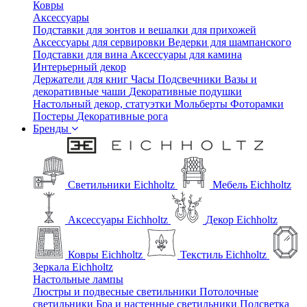
Ковры
Аксессуары
Подставки для зонтов и вешалки для прихожей
Аксессуары для сервировки
Ведерки для шампанского
Подставки для вина
Аксессуары для камина
Интерьерный декор
Держатели для книг
Часы
Подсвечники
Вазы и
декоративные чаши
Декоративные подушки
Настольный декор, статуэтки
Мольберты
Фоторамки
Постеры
Декоративные рога
Бренды
Светильники Eichholtz
Мебель Eichholtz
Аксессуары Eichholtz
Декор Eichholtz
Ковры Eichholtz
Текстиль Eichholtz
Зеркала Eichholtz
Настольные лампы
Люстры и подвесные светильники
Потолочные
светильники
Бра и настенные светильники
Подсветка