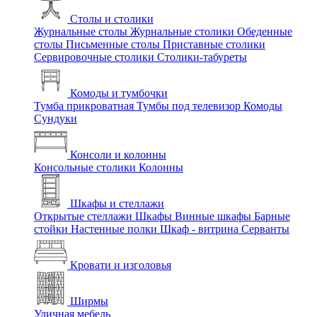
Столы и столики
Журнальные столы
Журнальные столики
Обеденные
столы
Письменные столы
Приставные столики
Сервировочные столики
Столики-табуреты
Комоды и тумбочки
Тумба прикроватная
Тумбы под телевизор
Комоды
Сундуки
Консоли и колонны
Консольные столики
Колонны
Шкафы и стеллажи
Открытые стеллажи
Шкафы
Винные шкафы
Барные
стойки
Настенные полки
Шкаф - витрина
Серванты
Кровати и изголовья
Ширмы
Уличная мебель