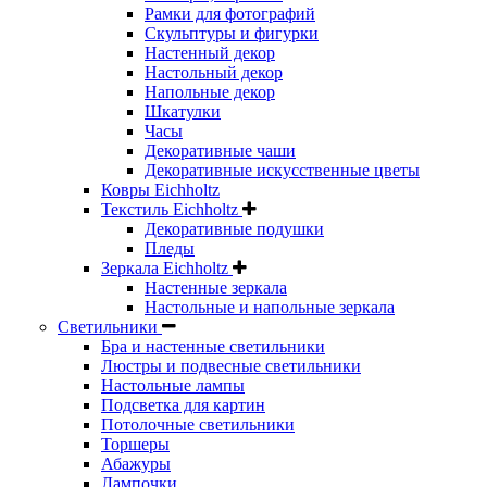
Рамки для фотографий
Скульптуры и фигурки
Настенный декор
Настольный декор
Напольные декор
Шкатулки
Часы
Декоративные чаши
Декоративные искусственные цветы
Ковры Eichholtz
Текстиль Eichholtz
Декоративные подушки
Пледы
Зеркала Eichholtz
Настенные зеркала
Настольные и напольные зеркала
Светильники
Бра и настенные светильники
Люстры и подвесные светильники
Настольные лампы
Подсветка для картин
Потолочные светильники
Торшеры
Абажуры
Лампочки