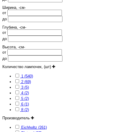
Ширина, -см-
от
до
Глубина, -см-
от
до
Высота, -см-
от
до
Количество лампочек, (шт)
1 (540)
2 (69)
3 (5)
4 (2)
5 (2)
6 (1)
8 (2)
Производитель
Eichholtz (261)