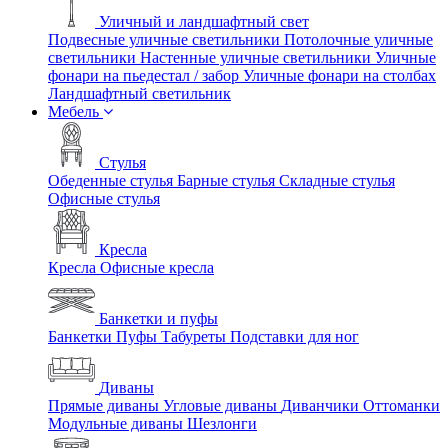
Уличный и ландшафтный свет
Подвесные уличные светильники
Потолочные уличные
светильники
Настенные уличные светильники
Уличные
фонари на пьедестал / забор
Уличные фонари на столбах
Ландшафтный светильник
Мебель
Стулья
Обеденные стулья
Барные стулья
Складные стулья
Офисные стулья
Кресла
Кресла
Офисные кресла
Банкетки и пуфы
Банкетки
Пуфы
Табуреты
Подставки для ног
Диваны
Прямые диваны
Угловые диваны
Диванчики
Оттоманки
Модульные диваны
Шезлонги