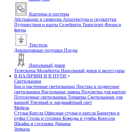
Картины и постеры
Абстракции и символы
Архитектура и скульптура
Путешествия и карты
Селебрити
Транспорт
Флора и
фауна
Текстиль
Декоративные подушки
Пледы
Напольный декор
Телескопы
Мольберты
Напольный декор и аксессуары
В НАЛИЧИИ И В ПУТИ
Светильники
Бра и настенные светильники
Люстры и подвесные
светильники
Настольные лампы
Подсветка для картин
Потолочные светильники
Торшеры
Светильники для
ванной
Уличный и ландшафтный свет
Мебель
Стулья
Кресла
Офисные стулья и кресла
Банкетки и
пуфы
Столы и столики
Комоды и тумбы
Консоли
Шкафы и стеллажи
Диваны
Зеркала