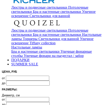
Люстры и подвесные светильники
Потолочные
светильники
Бра и настенные светильники
Уличное
освещение
Светильники для ванной
Люстры и подвесные светильники
Потолочные
светильники
Бра и настенные светильники
Настольные
лампы
Торшеры
Светильники для ванной
Уличное
освещение
Tiffany collection
Настольные лампы
Бра и настенные светильники
Уличные фонарные
столбы
Уличные фонари на пьедестал / забор
ПОДАРКИ
SUMMER SALE
ЦЕНА, РУБ
от
до
РАЗМЕРЫ:
Диаметр, см
от
до