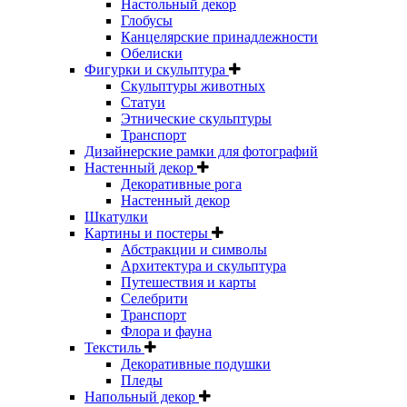
Настольный декор
Глобусы
Канцелярские принадлежности
Обелиски
Фигурки и скульптура
Скульптуры животных
Статуи
Этнические скульптуры
Транспорт
Дизайнерские рамки для фотографий
Настенный декор
Декоративные рога
Настенный декор
Шкатулки
Картины и постеры
Абстракции и символы
Архитектура и скульптура
Путешествия и карты
Селебрити
Транспорт
Флора и фауна
Текстиль
Декоративные подушки
Пледы
Напольный декор