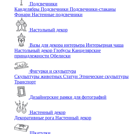
Подсвечники
Канделябры
Подсвечники
Подсвечники-стаканы
Фонари
Настенные подсвечники
Настольный декор
Вазы для декора интерьера
Интерьерная чаша
Настольный декор
Глобусы
Канцелярские
принадлежности
Обелиски
Фигурки и скульптура
Скульптуры животных
Статуи
Этнические скульптуры
Транспорт
Дизайнерские рамки для фотографий
Настенный декор
Декоративные рога
Настенный декор
Шкатулки