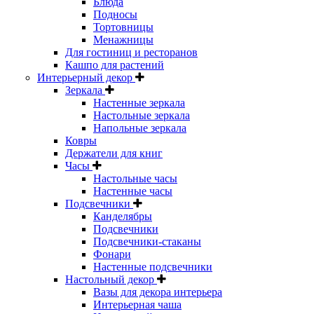
Блюда
Подносы
Тортовницы
Менажницы
Для гостиниц и ресторанов
Кашпо для растений
Интерьерный декор
Зеркала
Настенные зеркала
Настольные зеркала
Напольные зеркала
Ковры
Держатели для книг
Часы
Настольные часы
Настенные часы
Подсвечники
Канделябры
Подсвечники
Подсвечники-стаканы
Фонари
Настенные подсвечники
Настольный декор
Вазы для декора интерьера
Интерьерная чаша