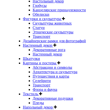
Настольный декор
Глобусы
Канцелярские принадлежности
Обелиски
Фигурки и скульптура
Скульптуры животных
Статуи
Этнические скульптуры
Транспорт
Дизайнерские рамки для фотографий
Настенный декор
Декоративные рога
Настенный декор
Шкатулки
Картины и постеры
Абстракции и символы
Архитектура и скульптура
Путешествия и карты
Селебрити
Транспорт
Флора и фауна
Текстиль
Декоративные подушки
Пледы
Напольный декор