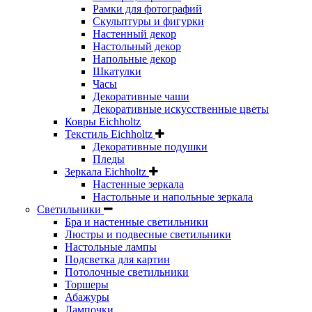
Рамки для фотографий
Скульптуры и фигурки
Настенный декор
Настольный декор
Напольные декор
Шкатулки
Часы
Декоративные чаши
Декоративные искусственные цветы
Ковры Eichholtz
Текстиль Eichholtz
Декоративные подушки
Пледы
Зеркала Eichholtz
Настенные зеркала
Настольные и напольные зеркала
Светильники
Бра и настенные светильники
Люстры и подвесные светильники
Настольные лампы
Подсветка для картин
Потолочные светильники
Торшеры
Абажуры
Лампочки