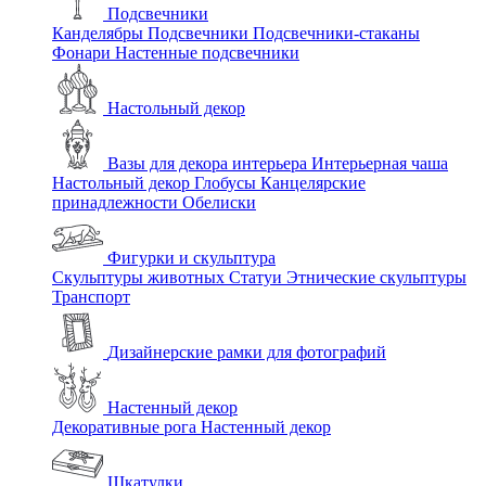
Подсвечники
Канделябры
Подсвечники
Подсвечники-стаканы
Фонари
Настенные подсвечники
Настольный декор
Вазы для декора интерьера
Интерьерная чаша
Настольный декор
Глобусы
Канцелярские
принадлежности
Обелиски
Фигурки и скульптура
Скульптуры животных
Статуи
Этнические скульптуры
Транспорт
Дизайнерские рамки для фотографий
Настенный декор
Декоративные рога
Настенный декор
Шкатулки