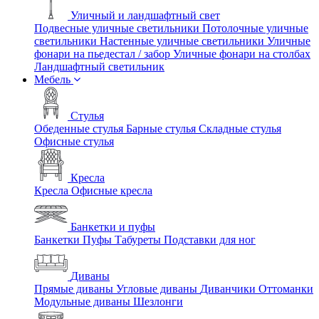
Уличный и ландшафтный свет
Подвесные уличные светильники
Потолочные уличные
светильники
Настенные уличные светильники
Уличные
фонари на пьедестал / забор
Уличные фонари на столбах
Ландшафтный светильник
Мебель
Стулья
Обеденные стулья
Барные стулья
Складные стулья
Офисные стулья
Кресла
Кресла
Офисные кресла
Банкетки и пуфы
Банкетки
Пуфы
Табуреты
Подставки для ног
Диваны
Прямые диваны
Угловые диваны
Диванчики
Оттоманки
Модульные диваны
Шезлонги