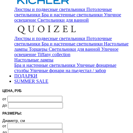
Люстры и подвесные светильники
Потолочные
светильники
Бра и настенные светильники
Уличное
освещение
Светильники для ванной
Люстры и подвесные светильники
Потолочные
светильники
Бра и настенные светильники
Настольные
лампы
Торшеры
Светильники для ванной
Уличное
освещение
Tiffany collection
Настольные лампы
Бра и настенные светильники
Уличные фонарные
столбы
Уличные фонари на пьедестал / забор
ПОДАРКИ
SUMMER SALE
ЦЕНА, РУБ
от
до
РАЗМЕРЫ:
Диаметр, см
от
до