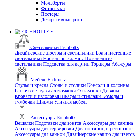
Мольберты
Фоторамки
Постеры
Декоративные рога
EICHHOLTZ
Светильники Eichholtz
Дизайнерские люстры и светильники
Бра и настенные
светильники
Настольные лампы
Потолочные
светильники
Подсветка для картин
Торшеры
Абажуры
Мебель Eichholtz
Стулья и кресла
Столы и столики
Консоли и колонны
Банкетки / пуфы / оттоманки
Оттоманки
Диваны
Кровати и изголовья
Шкафы и стеллажи
Комоды и
тумбочки
Ширмы
Уличная мебель
Аксессуары Eichholtz
Вешалки
Подставки для зонтов
Аксессуары для камина
Аксессуары для сервировки
Для гостиниц и ресторанов
Аксессуары для ванной
Дизайнерские кашпо для цветов