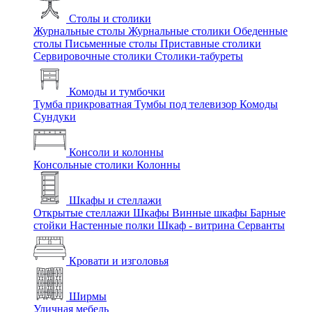
Столы и столики
Журнальные столы
Журнальные столики
Обеденные
столы
Письменные столы
Приставные столики
Сервировочные столики
Столики-табуреты
Комоды и тумбочки
Тумба прикроватная
Тумбы под телевизор
Комоды
Сундуки
Консоли и колонны
Консольные столики
Колонны
Шкафы и стеллажи
Открытые стеллажи
Шкафы
Винные шкафы
Барные
стойки
Настенные полки
Шкаф - витрина
Серванты
Кровати и изголовья
Ширмы
Уличная мебель