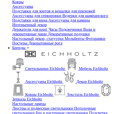
Ковры
Аксессуары
Подставки для зонтов и вешалки для прихожей
Аксессуары для сервировки
Ведерки для шампанского
Подставки для вина
Аксессуары для камина
Интерьерный декор
Держатели для книг
Часы
Подсвечники
Вазы и
декоративные чаши
Декоративные подушки
Настольный декор, статуэтки
Мольберты
Фоторамки
Постеры
Декоративные рога
Бренды
Светильники Eichholtz
Мебель Eichholtz
Аксессуары Eichholtz
Декор Eichholtz
Ковры Eichholtz
Текстиль Eichholtz
Зеркала Eichholtz
Настольные лампы
Люстры и подвесные светильники
Потолочные
светильники
Бра и настенные светильники
Подсветка