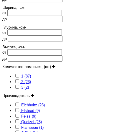
Ширина, -см-
от
до
Глубина, -см-
от
до
Высота, -см-
от
до
Количество лампочек, (шт)
1 (87)
2 (23)
3 (2)
Производитель
Eichholtz (23)
Elstead (9)
Feiss (9)
Quoizel (25)
Flambeau (1)