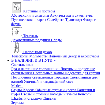
Картины и постеры
Абстракции и символы
Архитектура и скульптура
Путешествия и карты
Селебрити
Транспорт
Флора и
фауна
Текстиль
Декоративные подушки
Пледы
Напольный декор
Телескопы
Мольберты
Напольный декор и аксессуары
В НАЛИЧИИ И В ПУТИ
Светильники
Бра и настенные светильники
Люстры и подвесные
светильники
Настольные лампы
Подсветка для картин
Потолочные светильники
Торшеры
Светильники для
ванной
Уличный и ландшафтный свет
Мебель
Стулья
Кресла
Офисные стулья и кресла
Банкетки и
пуфы
Столы и столики
Комоды и тумбы
Консоли
Шкафы и стеллажи
Диваны
Зеркала