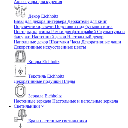
Аксессуары для курения
Декор Eichholtz
Вазы для декора интерьера
Держатели для книг
Подсвечники, свечи
Подставки под бутылки вина
Постеры, картины
Рамки для фотографий
Скульптуры и
фигурки
Настенный декор
Настольный декор
Напольные декор
Шкатулки
Часы
Декоративные чаши
Декоративные искусственные цветы
Ковры Eichholtz
Текстиль Eichholtz
Декоративные подушки
Пледы
Зеркала Eichholtz
Настенные зеркала
Настольные и напольные зеркала
Светильники
Бра и настенные светильники