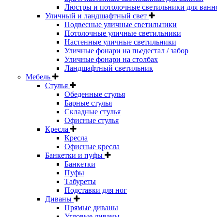
Люстры и потолочные светильники для ванн
Уличный и ландшафтный свет
Подвесные уличные светильники
Потолочные уличные светильники
Настенные уличные светильники
Уличные фонари на пьедестал / забор
Уличные фонари на столбах
Ландшафтный светильник
Мебель
Стулья
Обеденные стулья
Барные стулья
Складные стулья
Офисные стулья
Кресла
Кресла
Офисные кресла
Банкетки и пуфы
Банкетки
Пуфы
Табуреты
Подставки для ног
Диваны
Прямые диваны
Угловые диваны