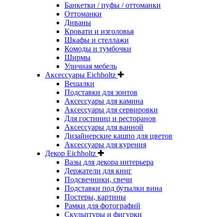
Банкетки / пуфы / оттоманки
Оттоманки
Диваны
Кровати и изголовья
Шкафы и стеллажи
Комоды и тумбочки
Ширмы
Уличная мебель
Аксессуары Eichholtz
Вешалки
Подставки для зонтов
Аксессуары для камина
Аксессуары для сервировки
Для гостиниц и ресторанов
Аксессуары для ванной
Дизайнерские кашпо для цветов
Аксессуары для курения
Декор Eichholtz
Вазы для декора интерьера
Держатели для книг
Подсвечники, свечи
Подставки под бутылки вина
Постеры, картины
Рамки для фотографий
Скульптуры и фигурки