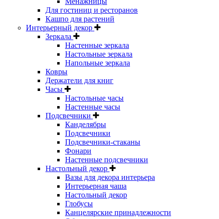
Менажницы
Для гостиниц и ресторанов
Кашпо для растений
Интерьерный декор
Зеркала
Настенные зеркала
Настольные зеркала
Напольные зеркала
Ковры
Держатели для книг
Часы
Настольные часы
Настенные часы
Подсвечники
Канделябры
Подсвечники
Подсвечники-стаканы
Фонари
Настенные подсвечники
Настольный декор
Вазы для декора интерьера
Интерьерная чаша
Настольный декор
Глобусы
Канцелярские принадлежности